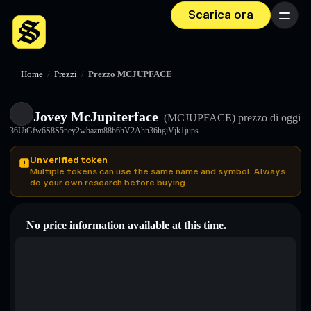
Scarica ora
Menu
Home
/
Prezzi
/
Prezzo MCJUPFACE
Jovey McJupiterface
(MCJUPFACE)
prezzo di oggi
36UiGfw6S8S5ney2wbazm88b6hV2Ahn36hgiVjk1jups
Unverified token
Multiple tokens can use the same name and symbol. Always
do your own research before buying.
No price information available at this time.