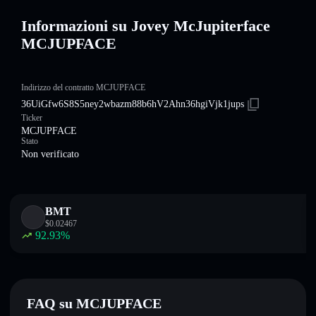
Informazioni su Jovey McJupiterface
MCJUPFACE
Indirizzo del contratto MCJUPFACE
36UiGfw6S8S5ney2wbazm88b6hV2Ahn36hgiVjk1jups
Ticker
MCJUPFACE
Stato
Non verificato
BMT
$
0.02467
92.93
%
FAQ su MCJUPFACE