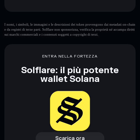
Rischi principali di Jovey McJupiterface:
I nomi, i simboli, le immagini e le descrizioni dei token provengono dai metadati on-chain
e da registri di terze parti. Solflare non sponsorizza, verifica la proprietà né accampa diritti
sui marchi commerciali e i contenuti soggetti a copyright di terzi.
Disclaimer: Queste informazioni hanno esclusivamente scopi
formativi e non costituiscono una consulenza finanziaria.
Informati sempre autonomamente. Dati forniti da
ENTRA NELLA FORTEZZA
rugcheck.xyz.
Solflare: il più potente
wallet Solana
Scarica ora
Accedi al wallet
Scarica ora