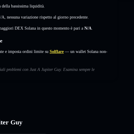
della bassissima liquidità.
/A
,
nessuna variazione
rispetto al giorno precedente.
i maggiori DEX Solana in questo momento è pari a
N/A
.
e
e e imposta ordini limite su
Solflare
— un wallet Solana non-
ziali problemi con Just A Jupiter Guy. Esamina sempre le
iter Guy