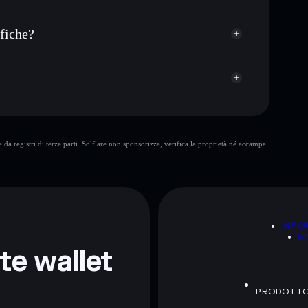
italizzazione di mercato e liquidità di JUPGUY
Guy
llet non-custodial all’interno del quale hai il pieno ed
s
ifiche?
JUPGUY
wallet Solflare
Just A Jupiter Guy
da registri di terze parti. Solflare non sponsorizza, verifica la proprietà né accampa
ormativi e non costituiscono una consulenza finanziaria.
z.
A
INFO
M
nte wallet
PRODOTT