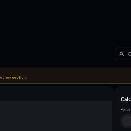
C
erview section.
Calc
Vendi