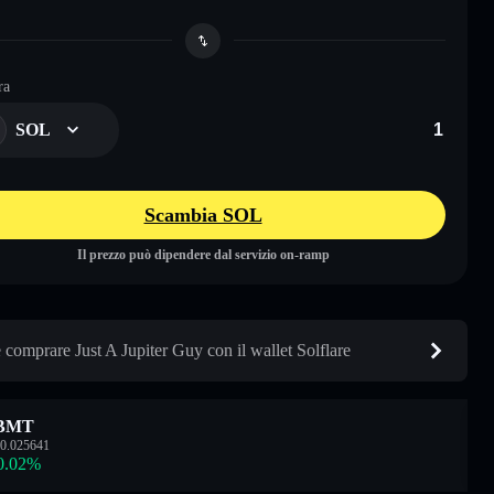
ra
SOL
Scambia SOL
Il prezzo può dipendere dal servizio on-ramp
comprare Just A Jupiter Guy con il wallet Solflare
BMT
0.025641
0.02
%