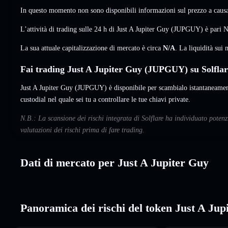
In questo momento non sono disponibili informazioni sul prezzo a causa 
L’attività di trading sulle 24 h di Just A Jupiter Guy (JUPGUY) è pari
N
La sua attuale capitalizzazione di mercato è circa
N/A
. La liquidità su
Fai trading Just A Jupiter Guy (JUPGUY) su Solflar
Just A Jupiter Guy (JUPGUY) è disponibile per scambialo istantaneament
custodial nel quale sei tu a controllare le tue chiavi private.
N.B.: La scansione dei rischi integrata di Solflare ha individuato poten
valutazioni dei rischi prima di fare trading.
Dati di mercato per Just A Jupiter Guy
Panoramica dei rischi del token Just A Jup