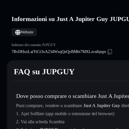
Informazioni su Just A Jupiter Guy JUP
Website
Indirizzo del contratto JUPGUY
7RvDHxxLaiYiCt3xA234WxqQzQyBMbi7MXLzcsthjups
FAQ su JUPGUY
Dove posso comprare o scambiare Just A Jupite
Puoi comprare, vendere o scambiare
Just A Jupiter Guy
dire
Apri Solflare (app mobile o estensione del browser)
Vai alla scheda Scambia