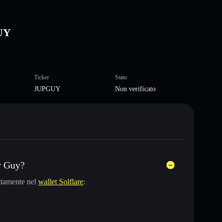
GUY
Ticker
Stato
JUPGUY
Non verificato
r Guy?
ttamente nel
wallet Solflare
: