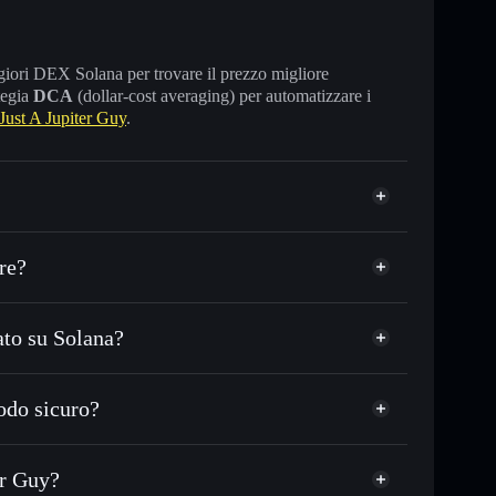
maggiori DEX Solana per trovare il prezzo migliore
tegia
DCA
(dollar-cost averaging) per automatizzare i
ust A Jupiter Guy
.
re?
ato su Solana?
DC o in migliaia di altri token Solana al prezzo
ezzo desiderato di JUPGUY
odo sicuro?
 su JUPGUY nel tempo
wallet non-custodial
Solflare
legare pubblicamente i wallet usando l’Aggregatore di
Just A Jupiter Guy
er Guy?