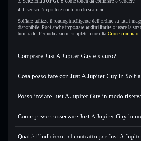
Seleziona
JUPGUY
come token da comprare o vendere
Inserisci l’importo e conferma lo scambio
Solflare utilizza il routing intelligente dell’ordine su tutti i 
disponibile. Puoi anche impostare
ordini limite
o usare la stra
tuoi trade. Per indicazioni complete, consulta
Come comprare J
Comprare Just A Jupiter Guy è sicuro?
Just A Jupiter Guy
non è verificato
Cosa posso fare con Just A Jupiter Guy in Solfla
Just A Jupiter Guy
wallet Solflare
Posso inviare Just A Jupiter Guy in modo riserv
Scambiare istantaneamente
— scambia JUPGUY in SOL, US
migliore con il routing intelligente dell’ordine
Aggregatore di privacy
Impostare ordini limite
— automatizza i tuoi trade al pr
Come posso conservare Just A Jupiter Guy in m
Usare il DCA
— applica la strategia dollar-cost average
Just A Jupiter Guy
Inviare in modo riservato
— trasferisci JUPGUY senza col
Solflare
privacy incorporato di Solflare
Qual è l’indirizzo del contratto per Just A Jupit