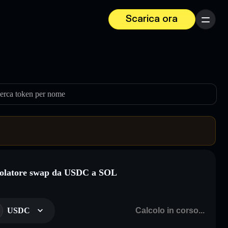
Scarica ora
Menu
erca token per nome
olatore swap da USDC a SOL
USDC