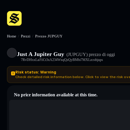
Home
/
Prezzi
/
Prezzo JUPGUY
Just A Jupiter Guy
(JUPGUY)
prezzo di oggi
7RvDHxxLaiYiCt3xA234WxqQzQyBMbi7MXLzcsthjups
Risk status: Warning
Check detailed risk information below. Click to view the risk ov
No price information available at this time.