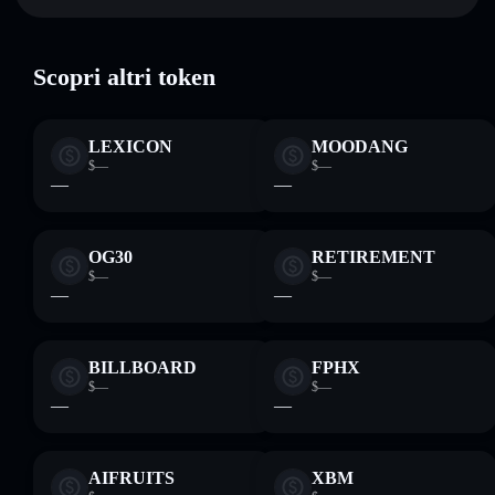
ed esclusivo controllo delle tue chiavi private
DETECTIVE
wallet Solflare
Scopri altri token
LEXICON
MOODANG
$—
$—
—
—
OG30
RETIREMENT
$—
$—
—
—
BILLBOARD
FPHX
$—
$—
—
—
AIFRUITS
XBM