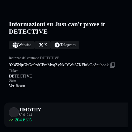
Informazioni su Just can't prove it
DETECTIVE
Website
X
Telegram
Indirizzo del contratto DETECTIVE
9X45NjtGbGo9zdCFmMyqZyNzC6Wa67KFbfvGc8nubonk
Ticker
DETECTIVE
Stato
Verificato
JIMOTHY
$
0.01244
204.63
%