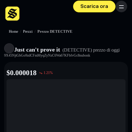
Scarica ora
Menu
Home
/
Prezzi
/
Prezzo DETECTIVE
Just can't prove it
(DETECTIVE)
prezzo di oggi
9X45NjtGbGo9zdCFmMyqZyNzC6Wa67KFbfvGc8nubonk
$
0.000018
1.21
%