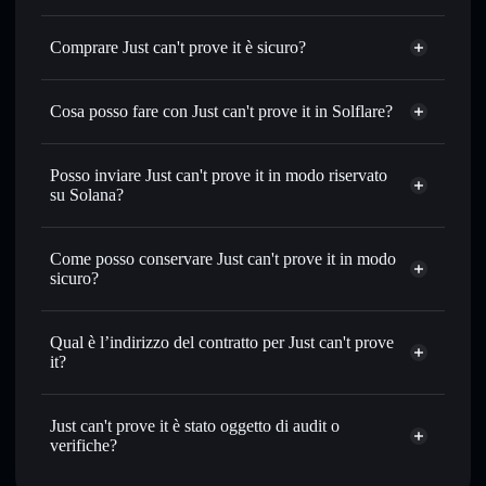
Comprare Just can't prove it è sicuro?
Just can't prove it
token verificato
Cosa posso fare con Just can't prove it in Solflare?
Just can't prove it
wallet Solflare
Scambiare istantaneamente
— scambia DETECTIVE in
Posso inviare Just can't prove it in modo riservato
SOL, USDC o in migliaia di altri token Solana al prezzo
su Solana?
migliore con il routing intelligente dell’ordine
wallet Solflare
Aggregatore di privacy
Impostare ordini limite
— automatizza i tuoi trade al
Just can't
Come posso conservare Just can't prove it in modo
prezzo desiderato di DETECTIVE
prove it
sicuro?
Usare il DCA
— applica la strategia dollar-cost average su
DETECTIVE nel tempo
Just can't prove it
wallet non-custodial
Solflare
Inviare in modo riservato
— trasferisci DETECTIVE
Qual è l’indirizzo del contratto per Just can't prove
senza collegare pubblicamente i wallet usando
it?
l’Aggregatore di privacy incorporato di Solflare
Just can't prove
Monitorare in tempo reale
— conosci prezzo, volume,
it
capitalizzazione di mercato e liquidità di DETECTIVE
Just can't prove it è stato oggetto di audit o
Aggregatore di privacy
9X45NjtGbGo9zdCFmMyqZyNzC6Wa67KFbfvGc8nubonk
verifiche?
Conservare in modo sicuro
— tieni i tuoi DETECTIVE
in un wallet non-custodial all’interno del quale hai il pieno
Just can't prove it
verificato