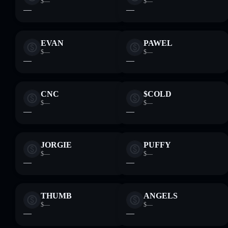
$—
$—
—
—
EVAN
PAWEL
$—
$—
—
—
CNC
$COLD
$—
$—
—
—
JORGIE
PUFFY
$—
$—
—
—
THUMB
ANGELS
$—
$—
—
—