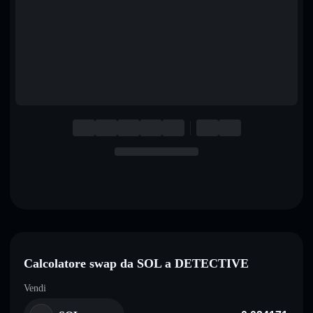
English
Deutsch
Italiano
Português
Español
Calcolatore swap da SOL a DETECTIVE
Vendi