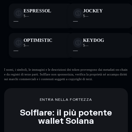
ESPRESSOL
JOCKEY
$—
$—
—
—
OPTIMISTIC
KEYDOG
$—
$—
—
—
I nomi, i simboli, le immagini e le descrizioni dei token provengono dai metadati on-chain
e da registri di terze parti. Solflare non sponsorizza, verifica la proprietà né accampa diritti
sui marchi commerciali e i contenuti soggetti a copyright di terzi.
ENTRA NELLA FORTEZZA
Solflare: il più potente
wallet Solana