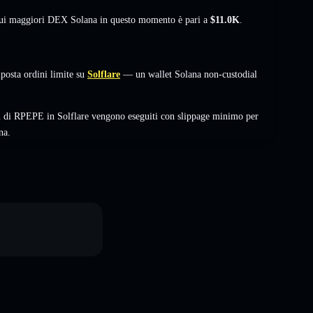
 sui maggiori DEX Solana in questo momento è pari a
$11.0K
.
osta ordini limite su
Solflare
— un wallet Solana non-custodial
i di RPEPE in Solflare vengono eseguiti con slippage minimo per
na.