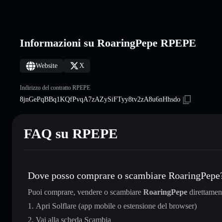
Informazioni su RoaringPepe RPEPE
Website
X
Indirizzo del contratto RPEPE
8jnGePqBBq1KQfPvqA7zAZySiFTyy8tv2zA8u6nHhsdo
FAQ su RPEPE
Dove posso comprare o scambiare RoaringPepe
Puoi comprare, vendere o scambiare
RoaringPepe
direttamen
Apri Solflare (app mobile o estensione del browser)
Vai alla scheda Scambia