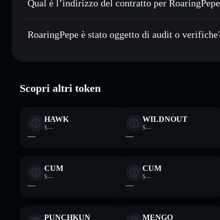
Qual è l’indirizzo del contratto per RoaringPep
Monitorare in tempo reale
— conosci prezzo, volume, capi
privacy
RoaringPepe
Conservare in modo sicuro
— tieni i tuoi RPEPE in un wall
8jnGePqBBq1KQfPvqA7zAZySiFTyy8tv2zA8u6nHhsdo
RoaringPepe è stato oggetto di audit o verifiche
esclusivo controllo delle tue chiavi private
RoaringPepe
verificato
Scopri altri token
HAWK
WILDNOUT
$—
$—
—
—
CUM
CUM
$—
$—
—
—
PUNCHKUN
MENGO