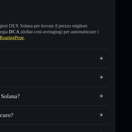
maggiori DEX Solana per trovare il prezzo migliore
tegia
DCA
(dollar-cost averaging) per automatizzare i
RoaringPepe
.
 Solana?
C o in migliaia di altri token Solana al prezzo
zzo desiderato di RPEPE
icuro?
su RPEPE nel tempo
wallet non-custodial
Solflare
egare pubblicamente i wallet usando l’Aggregatore di