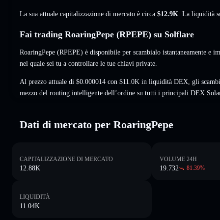
La sua attuale capitalizzazione di mercato è circa
$12.9K
. La liquidità
Fai trading RoaringPepe (RPEPE) su Solflare
RoaringPepe (RPEPE) è disponibile per scambialo istantaneamente e imp
nel quale sei tu a controllare le tue chiavi private.
Al prezzo attuale di $0.000014 con $11.0K in liquidità DEX, gli scamb
mezzo del routing intelligente dell’ordine su tutti i principali DEX Sola
Dati di mercato per RoaringPepe
CAPITALIZZAZIONE DI MERCATO
VOLUME 24H
12.88K
19.732
81.39
%
LIQUIDITÀ
11.04K