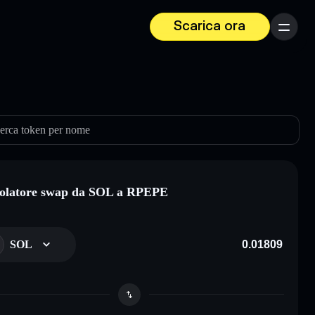
Scarica ora
Menu
erca token per nome
olatore swap da SOL a RPEPE
SOL