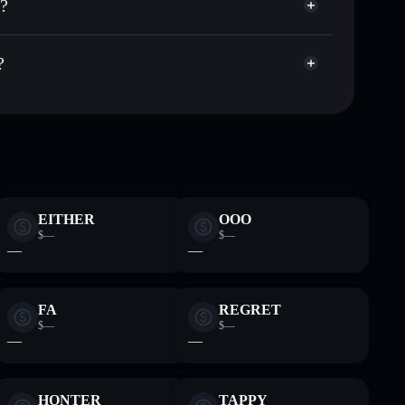
e?
Aggregatore di
talizzazione di mercato e liquidità di RPEPE
et non-custodial all’interno del quale hai il pieno ed
?
RPEPE
wallet Solflare
EITHER
OOO
$—
$—
—
—
FA
REGRET
$—
$—
—
—
HONTER
TAPPY