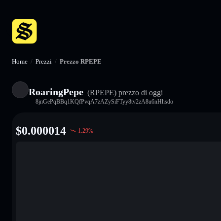
Home
/
Prezzi
/
Prezzo RPEPE
RoaringPepe
(RPEPE)
prezzo di oggi
8jnGePqBBq1KQfPvqA7zAZySiFTyy8tv2zA8u6nHhsdo
$
0.000014
1.29
%