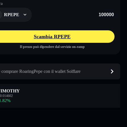
ra
RPEPE
Scambia RPEPE
Il prezzo può dipendere dal servizio on-ramp
comprare RoaringPepe con il wallet Solflare
JIMOTHY
0.014602
1.82
%