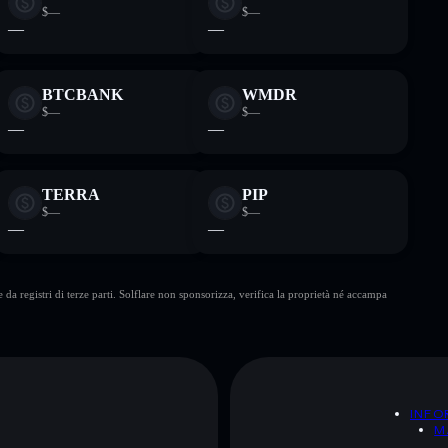
$—
$—
—
—
BTCBANK
WMDR
$—
$—
—
—
TERRA
PIP
$—
$—
—
—
da registri di terze parti. Solflare non sponsorizza, verifica la proprietà né accampa
A
INFO
M