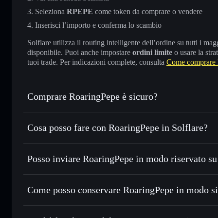
Seleziona
RPEPE
come token da comprare o vendere
Inserisci l’importo e conferma lo scambio
Solflare utilizza il routing intelligente dell’ordine su tutti i 
disponibile. Puoi anche impostare
ordini limite
o usare la stra
tuoi trade. Per indicazioni complete, consulta
Come comprare 
Comprare RoaringPepe è sicuro?
RoaringPepe
token verificato
Cosa posso fare con RoaringPepe in Solflare?
RoaringPepe
wallet Solflare
Posso inviare RoaringPepe in modo riservato su
Scambiare istantaneamente
— scambia RPEPE in SOL, USD
migliore con il routing intelligente dell’ordine
wallet Solflare
Aggregatore di privacy
Impostare ordini limite
— automatizza i tuoi trade al pre
RoaringPepe
Come posso conservare RoaringPepe in modo s
Usare il DCA
— applica la strategia dollar-cost average 
RoaringPepe
Inviare in modo riservato
— trasferisci RPEPE senza coll
privacy incorporato di Solflare