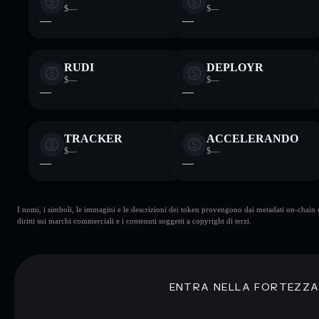
$—
$—
—
—
RUDI
DEPLOYR
$—
$—
—
—
TRACKER
ACCELERANDO
$—
$—
—
—
I nomi, i simboli, le immagini e le descrizioni dei token provengono dai metadati on-chain e 
diritti sui marchi commerciali e i contenuti soggetti a copyright di terzi.
ENTRA NELLA FORTEZZ