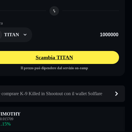
ra
TITAN
Scambia TITAN
Il prezzo può dipendere dal servizio on-ramp
comprare K-9 Killed in Shootout con il wallet Solflare
JIMOTHY
0.015709
1.15
%