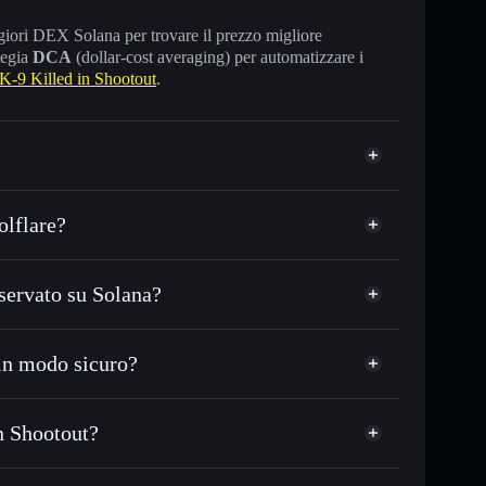
maggiori DEX Solana per trovare il prezzo migliore
tegia
DCA
(dollar-cost averaging) per automatizzare i
-9 Killed in Shootout
.
olflare?
servato su Solana?
C o in migliaia di altri token Solana al prezzo
zzo desiderato di TITAN
in modo sicuro?
su TITAN nel tempo
wallet non-custodial
Solflare
gare pubblicamente i wallet usando l’Aggregatore di
K-9 Killed in Shootout
in Shootout?
talizzazione di mercato e liquidità di TITAN
ootout