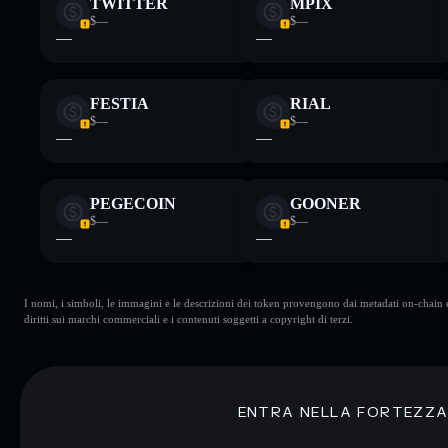
TWITTER
MPIX
$—
$—
—
—
FESTIA
RIAL
$—
$—
—
—
PEGECOIN
GOONER
$—
$—
—
—
I nomi, i simboli, le immagini e le descrizioni dei token provengono dai metadati on-chain e 
diritti sui marchi commerciali e i contenuti soggetti a copyright di terzi.
ENTRA NELLA FORTEZZ