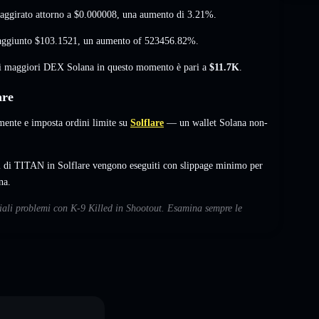
 aggirato attorno a
$0.000008
, una aumento di 3.21%
.
raggiunto
$103.1521
,
un aumento of 523456.82%
.
sui maggiori DEX Solana in questo momento è pari a
$11.7K
.
are
ente e imposta ordini limite su
Solflare
— un wallet Solana non-
i di TITAN in Solflare vengono eseguiti con slippage minimo per
na.
ziali problemi con K-9 Killed in Shootout. Esamina sempre le