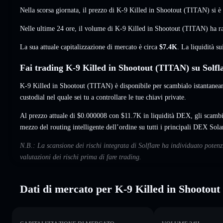
Nella scorsa giornata, il prezzo di K-9 Killed in Shootout (TITAN) si è
Nelle ultime 24 ore, il volume di K-9 Killed in Shootout (TITAN) ha 
La sua attuale capitalizzazione di mercato è circa
$7.4K
. La liquidità 
Fai trading K-9 Killed in Shootout (TITAN) su Solfl
K-9 Killed in Shootout (TITAN) è disponibile per scambialo istantaneam
custodial nel quale sei tu a controllare le tue chiavi private.
Al prezzo attuale di $0.000008 con $11.7K in liquidità DEX, gli scamb
mezzo del routing intelligente dell’ordine su tutti i principali DEX Sola
N.B.: La scansione dei rischi integrata di Solflare ha individuato poten
valutazioni dei rischi prima di fare trading.
Dati di mercato per K-9 Killed in Shootout