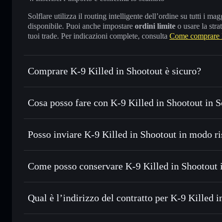
Solflare utilizza il routing intelligente dell’ordine su tutti i 
disponibile. Puoi anche impostare
ordini limite
o usare la stra
tuoi trade. Per indicazioni complete, consulta
Come comprare K
Comprare K-9 Killed in Shootout è sicuro?
K-9 Killed in Shootout
non è verificato
Cosa posso fare con K-9 Killed in Shootout in S
K-9 Killed in Shootout
wallet Solflare
Posso inviare K-9 Killed in Shootout in modo ri
Scambiare istantaneamente
— scambia TITAN in SOL, USD
migliore con il routing intelligente dell’ordine
Aggregatore di privacy
Impostare ordini limite
— automatizza i tuoi trade al pre
Come posso conservare K-9 Killed in Shootout 
Usare il DCA
— applica la strategia dollar-cost average 
K-9 Killed in Shootout
Inviare in modo riservato
— trasferisci TITAN senza colle
Solflare
privacy incorporato di Solflare
Qual è l’indirizzo del contratto per K-9 Killed 
Monitorare in tempo reale
— conosci prezzo, volume, capi
Aggregatore di privacy
K-9 Killed in Sh