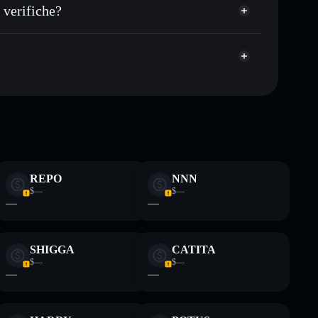
et non-custodial all’interno del quale hai il pieno ed
pump
 verifiche?
TITAN
wallet Solflare
ormativi e non costituiscono una consulenza finanziaria.
z.
REPO
NNN
$—
$—
—
—
SHIGGA
CATITA
$—
$—
—
—