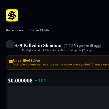
Home
/
Prezzi
/
Prezzo TITAN
K-9 Killed in Shootout
(TITAN)
prezzo di oggi
F1uB7phqFVuyzsFoXWkcwNoCY3KJGFNsFLyeSoQYpump
Unverified token
Multiple tokens can use the same name and symbol. Always do 
$
0.000008
3.21
%