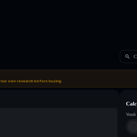
C
your own research before buying.
Calc
Vendi