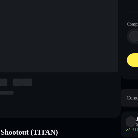
Comp
Come 
$
31
n Shootout (TITAN)