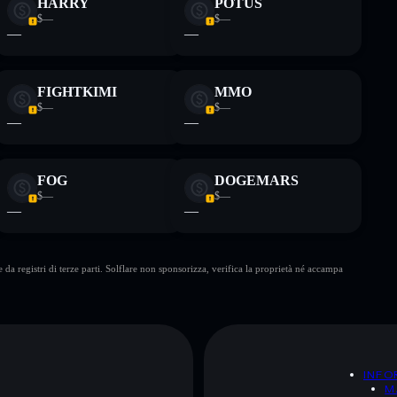
HARRY
POTUS
$—
$—
—
—
FIGHTKIMI
MMO
$—
$—
—
—
FOG
DOGEMARS
$—
$—
—
—
da registri di terze parti. Solflare non sponsorizza, verifica la proprietà né accampa
A
INFO
M