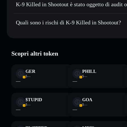
Conservare in modo sicuro
— tieni i tuoi TITAN in un wall
F1uB7phqFVuyzsFoXWkcwNoCY3KJGFNsFLyeSoQY
K-9 Killed in Shootout è stato oggetto di audit o
esclusivo controllo delle tue chiavi private
K-9 Killed in Shootout
non è verificato
Quali sono i rischi di K-9 Killed in Shootout?
Rischi principali di K-9 Killed in Shootout:
Scopri altri token
Disclaimer: Queste informazioni hanno esclusivamente scopi f
Informati sempre autonomamente. Dati forniti da rugcheck.xy
GER
PHILL
$—
$—
—
—
$TUPID
GOA
$—
$—
—
—