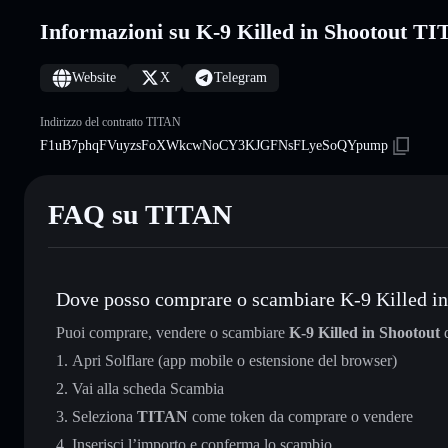
Informazioni su K-9 Killed in Shootout T
Website
X
Telegram
Indirizzo del contratto TITAN
F1uB7phqFVuyzsFoXWkcwNoCY3KJGFNsFLyeSoQYpump
FAQ su TITAN
Dove posso comprare o scambiare K-9 Killed in
Puoi comprare, vendere o scambiare
K-9 Killed in Shootout
d
Apri Solflare (app mobile o estensione del browser)
Vai alla scheda Scambia
Seleziona
TITAN
come token da comprare o vendere
Inserisci l’importo e conferma lo scambio