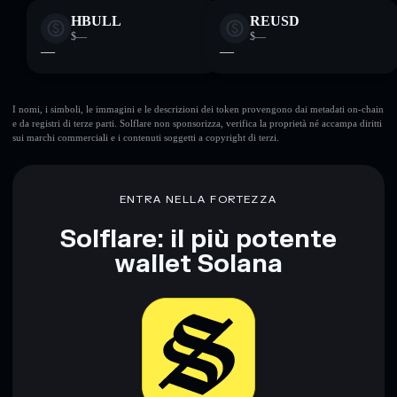
HBULL
REUSD
$—
$—
—
—
I nomi, i simboli, le immagini e le descrizioni dei token provengono dai metadati on-chain
e da registri di terze parti. Solflare non sponsorizza, verifica la proprietà né accampa diritti
sui marchi commerciali e i contenuti soggetti a copyright di terzi.
ENTRA NELLA FORTEZZA
Solflare: il più potente
wallet Solana
Scarica ora