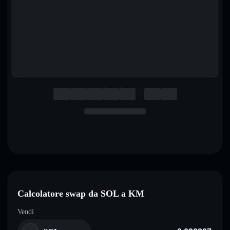
English
Deutsch
Italiano
Português
Español
Calcolatore swap da SOL a KM
Vendi