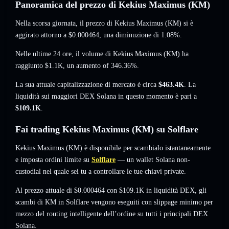
Panoramica del prezzo di Kekius Maximus (KM)
Nella scorsa giornata, il prezzo di Kekius Maximus (KM) si è
aggirato attorno a
$0.000464
, una diminuzione di 1.08%
.
Nelle ultime 24 ore, il volume di Kekius Maximus (KM) ha
raggiunto
$1.1K
,
un aumento of 346.36%
.
La sua attuale capitalizzazione di mercato è circa
$463.4K
. La
liquidità sui maggiori DEX Solana in questo momento è pari a
$109.1K
.
Fai trading Kekius Maximus (KM) su Solflare
Kekius Maximus (KM) è disponibile per scambialo istantaneamente
e imposta ordini limite su
Solflare
— un wallet Solana non-
custodial nel quale sei tu a controllare le tue chiavi private.
Al prezzo attuale di $0.000464 con $109.1K in liquidità DEX, gli
scambi di KM in Solflare vengono eseguiti con slippage minimo per
mezzo del routing intelligente dell’ordine su tutti i principali DEX
Solana.