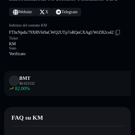
Website
X
Telegram
Indirizzo del contratto KM
FThrNpdic79XRV6i9aCWQ2UTp7oRQuCXAgUWtZR2cs42
Ticker
KM
Stato
Verificato
BMT
$
0.023332
82.00
%
FAQ su KM