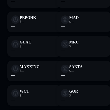
—
—
PEPONK
MAD
$—
$—
—
—
GUAC
MRC
$—
$—
—
—
MAXXING
SANTA
$—
$—
—
—
WCT
GOR
$—
$—
—
—