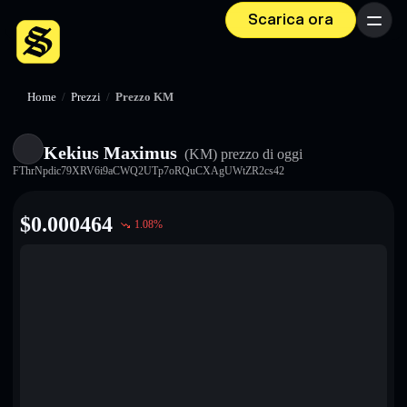
Scarica ora
Menu
Home
/
Prezzi
/
Prezzo KM
Kekius Maximus
(KM)
prezzo di oggi
FThrNpdic79XRV6i9aCWQ2UTp7oRQuCXAgUWtZR2cs42
$
0.000464
1.08
%