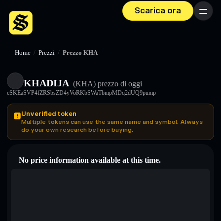
Scarica ora
Menu
Home
/
Prezzi
/
Prezzo KHA
KHADIJA
(KHA)
prezzo di oggi
eSKEaSVP4fZRSbsZD4yVoRKbSWaTbmpMDq2dUQ9pump
Unverified token
Multiple tokens can use the same name and symbol. Always
do your own research before buying.
No price information available at this time.