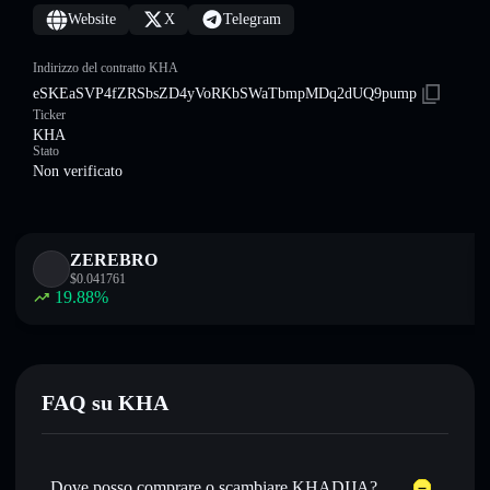
Website
X
Telegram
Indirizzo del contratto KHA
eSKEaSVP4fZRSbsZD4yVoRKbSWaTbmpMDq2dUQ9pump
Ticker
KHA
Stato
Non verificato
ZEREBRO
$
0.041761
19.88
%
FAQ su KHA
Dove posso comprare o scambiare KHADIJA?