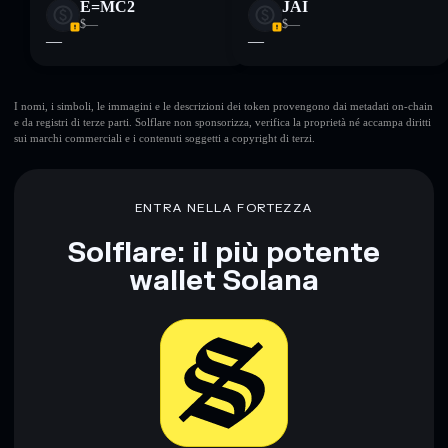
E=MC2
JAI
$—
$—
—
—
I nomi, i simboli, le immagini e le descrizioni dei token provengono dai metadati on-chain
e da registri di terze parti. Solflare non sponsorizza, verifica la proprietà né accampa diritti
sui marchi commerciali e i contenuti soggetti a copyright di terzi.
ENTRA NELLA FORTEZZA
Solflare: il più potente
wallet Solana
Scarica ora