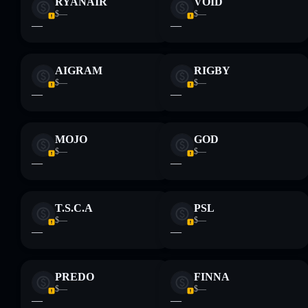
RYANAIR
VOID
Informati sempre autonomamente. Dati forniti da
$—
$—
rugcheck.xyz.
—
—
AIGRAM
RIGBY
$—
$—
—
—
MOJO
GOD
$—
$—
—
—
T.S.C.A
PSL
$—
$—
—
—
PREDO
FINNA
$—
$—
—
—