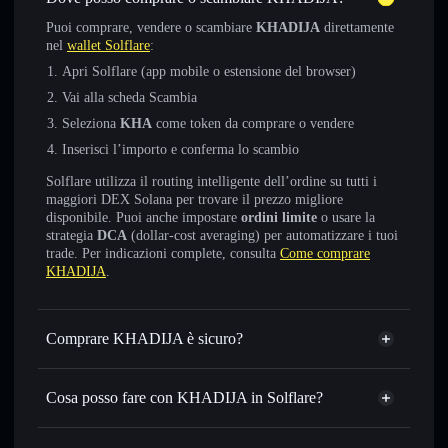
Puoi comprare, vendere o scambiare
KHADIJA
direttamente
nel
wallet Solflare
:
Apri Solflare (app mobile o estensione del browser)
Vai alla scheda Scambia
Seleziona
KHA
come token da comprare o vendere
Inserisci l’importo e conferma lo scambio
Solflare utilizza il routing intelligente dell’ordine su tutti i
maggiori DEX Solana per trovare il prezzo migliore
disponibile. Puoi anche impostare
ordini limite
o usare la
strategia
DCA
(dollar-cost averaging) per automatizzare i tuoi
trade. Per indicazioni complete, consulta
Come comprare
KHADIJA
.
Comprare KHADIJA è sicuro?
KHADIJA
non è verificato
Cosa posso fare con KHADIJA in Solflare?
KHADIJA
wallet Solflare