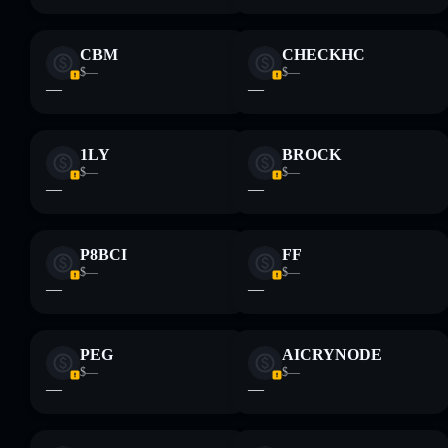
CBM
CHECKHC
$—
$—
—
—
1LY
BROCK
$—
$—
—
—
P8BCI
FF
$—
$—
—
—
PEG
AICRYNODE
$—
$—
—
—