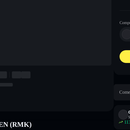
Comp
Come 
$
11
 EN (RMK)