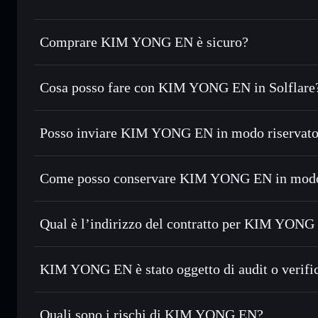
Comprare KIM YONG EN è sicuro?
KIM YONG EN
non è verificato
Cosa posso fare con KIM YONG EN in Solflare
KIM YONG EN
wallet Solflare
Posso inviare KIM YONG EN in modo riservato
Scambiare istantaneamente
— scambia RMK in SOL, USDC o
con il routing intelligente dell’ordine
Aggregatore di privacy
Impostare ordini limite
— automatizza i tuoi trade al pre
Come posso conservare KIM YONG EN in modo
Usare il DCA
— applica la strategia dollar-cost average 
KIM YONG EN
Inviare in modo riservato
— trasferisci RMK senza colleg
Solflare
privacy incorporato di Solflare
Qual è l’indirizzo del contratto per KIM YON
Monitorare in tempo reale
— conosci prezzo, volume, capi
Aggregatore di privacy
KIM YONG EN
Conservare in modo sicuro
— tieni i tuoi RMK in un walle
HEdr1axLmgev4fyvgHrTu21wsntX115LEGGAqoajA6v
KIM YONG EN è stato oggetto di audit o verifi
esclusivo controllo delle tue chiavi private
KIM YONG EN
non è verificato
Quali sono i rischi di KIM YONG EN?