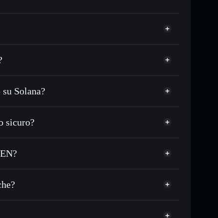
?
 su Solana?
 in migliaia di altri token Solana al prezzo migliore
zzo desiderato di RMK
 sicuro?
su RMK nel tempo
wallet non-custodial
Solflare
are pubblicamente i wallet usando l’Aggregatore di
KIM YONG EN
G EN?
talizzazione di mercato e liquidità di RMK
t non-custodial all’interno del quale hai il pieno ed
Z
che?
RMK
wallet Solflare