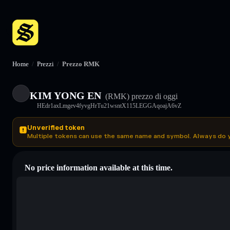
Home
/
Prezzi
/
Prezzo RMK
KIM YONG EN
(RMK)
prezzo di oggi
HEdr1axLmgev4fyvgHrTu21wsntX115LEGGAqoajA6vZ
Unverified token
Multiple tokens can use the same name and symbol. Always do 
No price information available at this time.