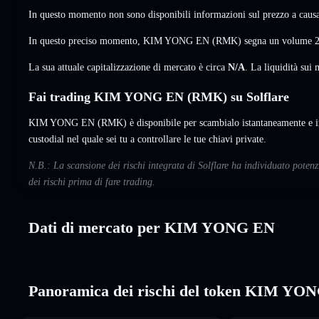
In questo momento non sono disponibili informazioni sul prezzo a causa 
In questo preciso momento, KIM YONG EN (RMK) segna un volume 
La sua attuale capitalizzazione di mercato è circa
N/A
. La liquidità su
Fai trading KIM YONG EN (RMK) su Solflare
KIM YONG EN (RMK) è disponibile per scambialo istantaneamente e im
custodial nel quale sei tu a controllare le tue chiavi private.
N.B.: La scansione dei rischi integrata di Solflare ha individuato pot
dei rischi prima di fare trading.
Dati di mercato per KIM YONG EN
Panoramica dei rischi del token KIM YO