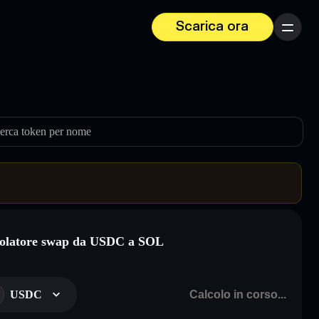
Scarica ora
Menu
erca token per nome
olatore swap da USDC a SOL
USDC