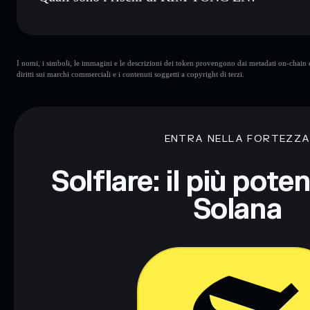
Rischi principali di KIM YONG EN:
I nomi, i simboli, le immagini e le descrizioni dei token provengono dai metadati on-chain e 
YONG EN
mutevoli
diritti sui marchi commerciali e i contenuti soggetti a copyright di terzi.
Disclaimer: Queste informazioni hanno esclusivamente scopi f
Informati sempre autonomamente. Dati forniti da rugcheck.xy
ENTRA NELLA FORTEZZ
Solflare: il più pote
Solana