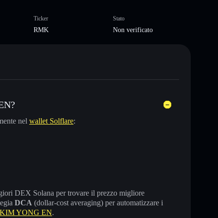
Ticker
Stato
RMK
Non verificato
 EN?
mente nel
wallet Solflare
:
maggiori DEX Solana per trovare il prezzo migliore
tegia
DCA
(dollar-cost averaging) per automatizzare i
e KIM YONG EN
.