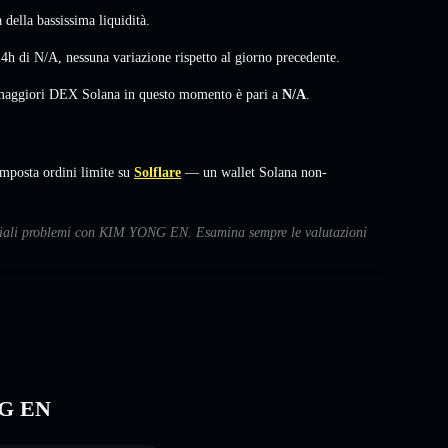
della bassissima liquidità.
24h di
N/A
,
nessuna variazione
rispetto al giorno precedente.
i maggiori DEX Solana in questo momento è pari a
N/A
.
posta ordini limite su
Solflare
— un wallet Solana non-
enziali problemi con KIM YONG EN. Esamina sempre le valutazioni
NG EN