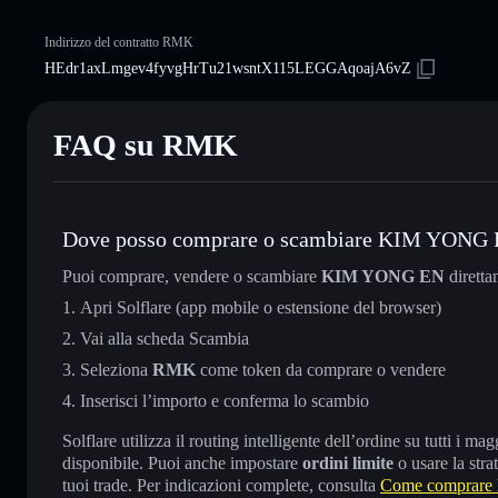
Indirizzo del contratto RMK
HEdr1axLmgev4fyvgHrTu21wsntX115LEGGAqoajA6vZ
FAQ su RMK
Dove posso comprare o scambiare KIM YONG
Puoi comprare, vendere o scambiare
KIM YONG EN
diretta
Apri Solflare (app mobile o estensione del browser)
Vai alla scheda Scambia
Seleziona
RMK
come token da comprare o vendere
Inserisci l’importo e conferma lo scambio
Solflare utilizza il routing intelligente dell’ordine su tutti i 
disponibile. Puoi anche impostare
ordini limite
o usare la stra
tuoi trade. Per indicazioni complete, consulta
Come comprar