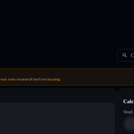
C
your own research before buying.
Calc
Vendi