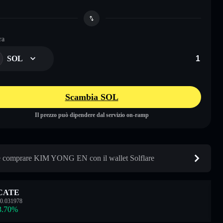
ra
SOL
Scambia SOL
Il prezzo può dipendere dal servizio on-ramp
comprare KIM YONG EN con il wallet Solflare
CATE
0.031978
3.70
%