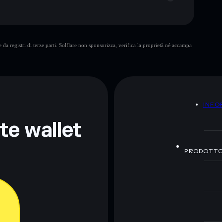
KIM
da registri di terze parti. Solflare non sponsorizza, verifica la proprietà né accampa
ormativi e non costituiscono una consulenza finanziaria.
z.
A
INFO
nte wallet
PRODOTT