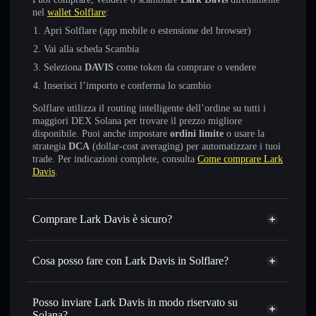
nel
wallet Solflare
:
Apri Solflare (app mobile o estensione del browser)
Vai alla scheda Scambia
Seleziona
DAVIS
come token da comprare o vendere
Inserisci l’importo e conferma lo scambio
Solflare utilizza il routing intelligente dell’ordine su tutti i
maggiori DEX Solana per trovare il prezzo migliore
disponibile. Puoi anche impostare
ordini limite
o usare la
strategia
DCA
(dollar-cost averaging) per automatizzare i tuoi
trade. Per indicazioni complete, consulta
Come comprare Lark
Davis
.
Comprare Lark Davis è sicuro?
Lark Davis
non è verificato
Cosa posso fare con Lark Davis in Solflare?
Lark Davis
wallet Solflare
Scambiare istantaneamente
— scambia DAVIS in SOL,
Posso inviare Lark Davis in modo riservato su
USDC o in migliaia di altri token Solana al prezzo migliore
Solana?