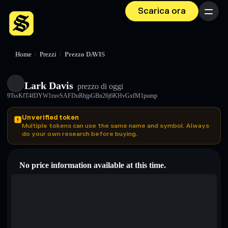
Scarica ora
Menu
Home
/
Prezzi
/
Prezzo DAVIS
Lark Davis
prezzo di oggi
9TssKfT4fDYW1ruvSAFDuRhjpGBn26j6KHvGxfM1pump
Unverified token
Multiple tokens can use the same name and symbol. Always
do your own research before buying.
No price information available at this time.