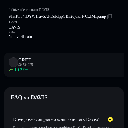
Indirizzo del contratto DAVIS
9TssKfT4fDYW1ruvSAFDuRhjpGBn26j6KHvGxfM1pump
Ticker
DAVIS
Stato
Non verificato
CRED
$
0.534225
10.27
%
FAQ su DAVIS
Dove posso comprare o scambiare Lark Davis?
Puoi comprare, vendere o scambiare
Lark Davis
direttamente