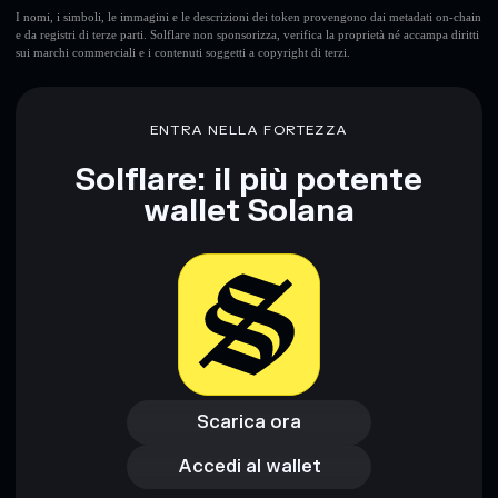
I nomi, i simboli, le immagini e le descrizioni dei token provengono dai metadati on-chain
e da registri di terze parti. Solflare non sponsorizza, verifica la proprietà né accampa diritti
sui marchi commerciali e i contenuti soggetti a copyright di terzi.
ENTRA NELLA FORTEZZA
Solflare: il più potente
wallet Solana
Scarica ora
Accedi al wallet
Scarica ora
Accedi al wallet