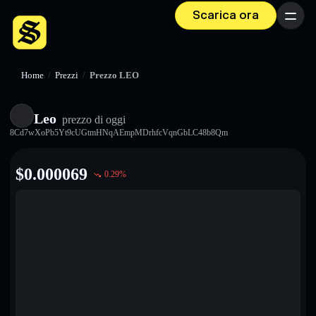
Scarica ora
Menu
Home
/
Prezzi
/
Prezzo LEO
Leo
prezzo di oggi
8Cd7wXoPb5Yt9cUGtmHNqAEmpMDrhfcVqnGbLC48b8Qm
$
0.000069
0.29
%