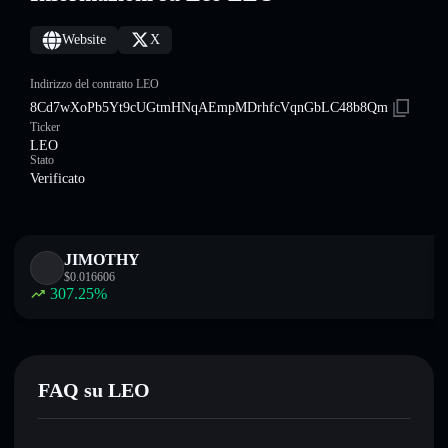
Website
X
Indirizzo del contratto LEO
8Cd7wXoPb5Yt9cUGtmHNqAEmpMDrhfcVqnGbLC48b8Qm
Ticker
LEO
Stato
Verificato
JIMOTHY
$
0.016606
307.25
%
FAQ su LEO