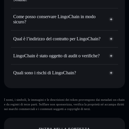
con il routing intelligente dell’ordine
Aggregatore di privacy
Impostare ordini limite
— automatizza i tuoi trade al
Come posso conservare LingoChain in modo
prezzo desiderato di LGO
sicuro?
Usare il DCA
— applica la strategia dollar-cost average su
LGO nel tempo
LingoChain
wallet non-custodial
Solflare
Inviare in modo riservato
— trasferisci LGO senza
Qual è l’indirizzo del contratto per LingoChain?
collegare pubblicamente i wallet usando l’Aggregatore di
privacy incorporato di Solflare
LingoChain
Solflare
tu88WagNRtiHsPLuEiMnXeHkUZ3oXKXJxSSNRVNgBLV
Monitorare in tempo reale
— conosci prezzo, volume,
LingoChain
LingoChain è stato oggetto di audit o verifiche?
Aggregatore di privacy
capitalizzazione di mercato e liquidità di LGO
LingoChain
non è verificato
Conservare in modo sicuro
— tieni i tuoi LGO in un
LGO
wallet Solflare
Quali sono i rischi di LingoChain?
wallet non-custodial all’interno del quale hai il pieno ed
esclusivo controllo delle tue chiavi private
Rischi principali di LingoChain:
LingoChain
I nomi, i simboli, le immagini e le descrizioni dei token provengono dai metadati on-chain
e da registri di terze parti. Solflare non sponsorizza, verifica la proprietà né accampa diritti
mutevoli
sui marchi commerciali e i contenuti soggetti a copyright di terzi.
Disclaimer: Queste informazioni hanno esclusivamente scopi