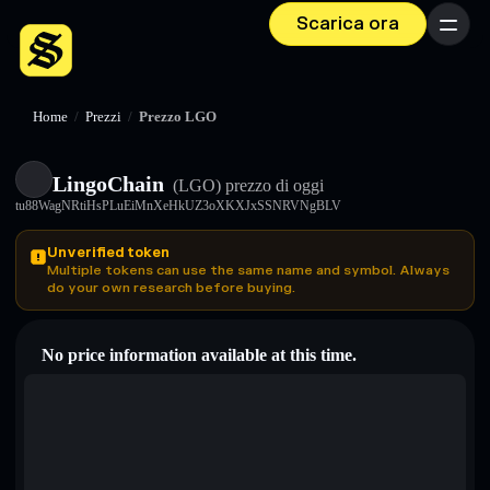
Scarica ora
Menu
Home
/
Prezzi
/
Prezzo LGO
LingoChain
(LGO)
prezzo di oggi
tu88WagNRtiHsPLuEiMnXeHkUZ3oXKXJxSSNRVNgBLV
Unverified token
Multiple tokens can use the same name and symbol. Always
do your own research before buying.
No price information available at this time.