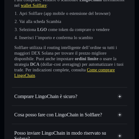
nel
wallet Solflare
:
Apri Solflare (app mobile o estensione del browser)
Vai alla scheda Scambia
Seleziona
LGO
come token da comprare o vendere
Inserisci l’importo e conferma lo scambio
Solflare utilizza il routing intelligente dell’ordine su tutti i
maggiori DEX Solana per trovare il prezzo migliore
disponibile. Puoi anche impostare
ordini limite
o usare la
strategia
DCA
(dollar-cost averaging) per automatizzare i tuoi
trade. Per indicazioni complete, consulta
Come comprare
LingoChain
.
Comprare LingoChain è sicuro?
LingoChain
non è verificato
Cosa posso fare con LingoChain in Solflare?
LingoChain
wallet Solflare
Scambiare istantaneamente
— scambia LGO in SOL,
Posso inviare LingoChain in modo riservato su
USDC o in migliaia di altri token Solana al prezzo migliore
Solana?