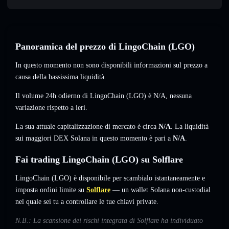
Panoramica del prezzo di LingoChain (LGO)
In questo momento non sono disponibili informazioni sul prezzo a
causa della bassissima liquidità.
Il volume 24h odierno di LingoChain (LGO) è
N/A
,
nessuna
variazione
rispetto a ieri.
La sua attuale capitalizzazione di mercato è circa
N/A
. La liquidità
sui maggiori DEX Solana in questo momento è pari a
N/A
.
Fai trading LingoChain (LGO) su Solflare
LingoChain (LGO) è disponibile per scambialo istantaneamente e
imposta ordini limite su
Solflare
— un wallet Solana non-custodial
nel quale sei tu a controllare le tue chiavi private.
N.B.: La scansione dei rischi integrata di Solflare ha individuato