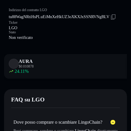
Indirizzo del contratto LGO
tu88WagNRtiHsPLuEiMnXeHkUZ3oXKXJxSSNRVNgBLV
Ticker
LGO
Stato
Non verificato
AURA
$
0.010878
24.11
%
FAQ su LGO
Dove posso comprare o scambiare LingoChain?
Puoi comprare, vendere o scambiare
LingoChain
direttamente