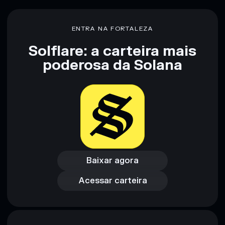
Aviso legal: Esta informação é apenas para fins educativos e
não constitui aconselhamento financeiro. Faz sempre a tua
ENTRA NA FORTALEZA
pesquisa. Dados fornecidos pelo rugcheck.xyz.
Solflare: a carteira mais
poderosa da Solana
Baixar agora
Acessar carteira
Baixar agora
Acessar carteira