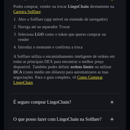
Podes comprar, vender ou trocar
LingoChain
diretamente na
Carteira Solflare
:
Abre a Solflare (app móvel ou extensão de navegador)
Navega até ao separador Trocar
Seleciona
LGO
como o token que queres comprar ou
vender
Introduz o montante e confirma a troca
A Solflare utiliza o encaminhamento inteligente de ordens em
todas as principais DEX para encontrar o melhor preço
disponível. Também podes definir
ordens limite
ou utilizar
DCA
(custo médio em dólares) para automatizares as tuas
negociações. Para o guia completo, vê
Como Comprar
LingoChain
.
É seguro comprar LingoChain?
LingoChain
não está verificado
O que posso fazer com LingoChain na Solflare?
LingoChain
Carteira Solflare