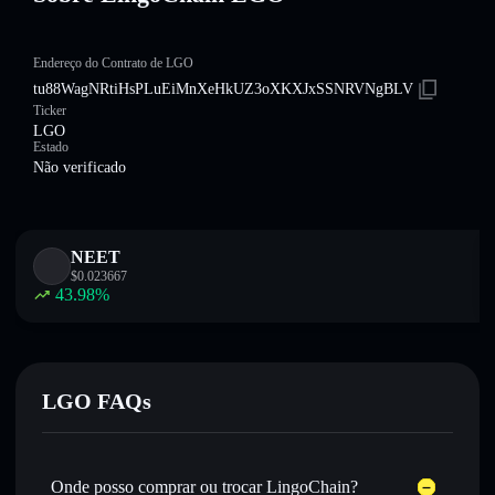
Endereço do Contrato de LGO
tu88WagNRtiHsPLuEiMnXeHkUZ3oXKXJxSSNRVNgBLV
Ticker
LGO
Estado
Não verificado
NEET
$
0.023667
43.98
%
LGO FAQs
Onde posso comprar ou trocar LingoChain?