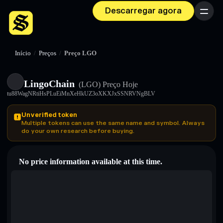
Descarregar agora
Menu
Início
/
Preços
/
Preço LGO
LingoChain
(LGO)
Preço Hoje
tu88WagNRtiHsPLuEiMnXeHkUZ3oXKXJxSSNRVNgBLV
Unverified token
Multiple tokens can use the same name and symbol. Always
do your own research before buying.
No price information available at this time.