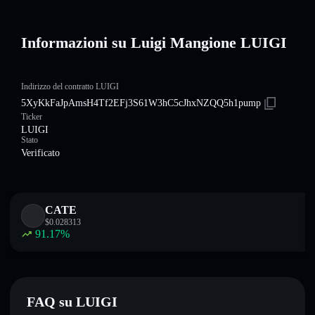
Informazioni su Luigi Mangione LUIGI
Indirizzo del contratto LUIGI
5XyKkFaJpAmsH4Tf2EFj3S61W3hC5cJhxNZQQ5h1pump
Ticker
LUIGI
Stato
Verificato
CATE
$
0.028313
91.17
%
FAQ su LUIGI