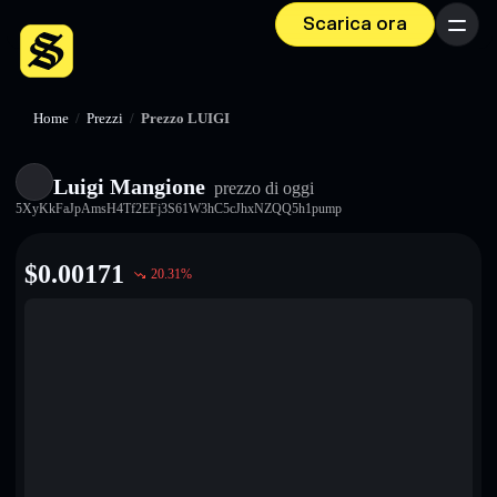
Scarica ora
Menu
Home
/
Prezzi
/
Prezzo LUIGI
Luigi Mangione
prezzo di oggi
5XyKkFaJpAmsH4Tf2EFj3S61W3hC5cJhxNZQQ5h1pump
$
0.00171
20.31
%