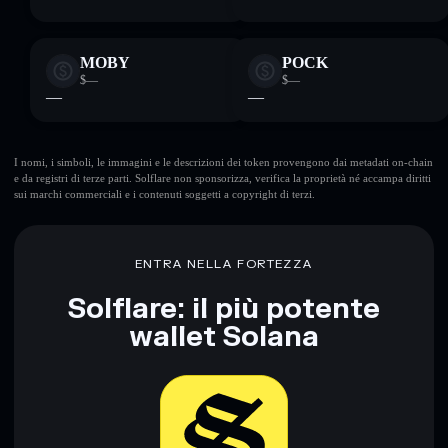
MOBY
POCK
$—
$—
—
—
I nomi, i simboli, le immagini e le descrizioni dei token provengono dai metadati on-chain
e da registri di terze parti. Solflare non sponsorizza, verifica la proprietà né accampa diritti
sui marchi commerciali e i contenuti soggetti a copyright di terzi.
ENTRA NELLA FORTEZZA
Solflare: il più potente
wallet Solana