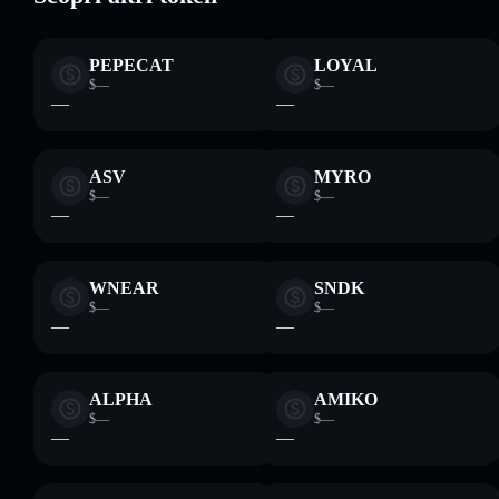
PEPECAT
LOYAL
$—
$—
—
—
ASV
MYRO
$—
$—
—
—
WNEAR
SNDK
$—
$—
—
—
ALPHA
AMIKO
$—
$—
—
—