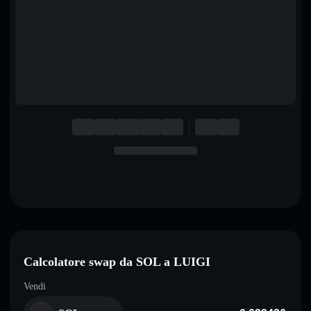
English
Deutsch
Italiano
Português
Español
Calcolatore swap da SOL a LUIGI
Vendi