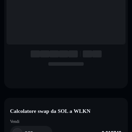
English
Deutsch
Italiano
Português
Español
Calcolatore swap da SOL a WLKN
Vendi