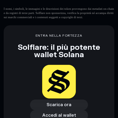
I nomi, i simboli, le immagini e le descrizioni dei token provengono dai metadati on-chain
e da registri di terze parti. Solflare non sponsorizza, verifica la proprietà né accampa diritti
sui marchi commerciali e i contenuti soggetti a copyright di terzi.
ENTRA NELLA FORTEZZA
Solflare: il più potente
wallet Solana
Scarica ora
Accedi al wallet
Scarica ora
Accedi al wallet