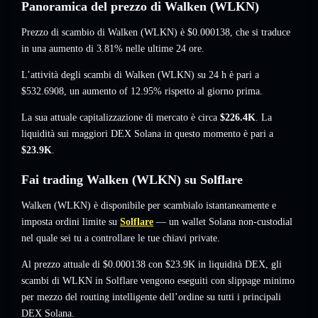
Panoramica del prezzo di Walken (WLKN)
Prezzo di scambio di Walken (WLKN) è
$0.000138
, che si traduce
in una aumento di 3.81%
nelle ultime 24 ore.
L’attività degli scambi di Walken (WLKN) su 24 h è pari a
$532.6908
,
un aumento of 12.95%
rispetto al giorno prima.
La sua attuale capitalizzazione di mercato è circa
$226.4K
. La
liquidità sui maggiori DEX Solana in questo momento è pari a
$23.9K
.
Fai trading Walken (WLKN) su Solflare
Walken (WLKN) è disponibile per scambialo istantaneamente e
imposta ordini limite su
Solflare
— un wallet Solana non-custodial
nel quale sei tu a controllare le tue chiavi private.
Al prezzo attuale di $0.000138 con $23.9K in liquidità DEX, gli
scambi di WLKN in Solflare vengono eseguiti con slippage minimo
per mezzo del routing intelligente dell’ordine su tutti i principali
DEX Solana.