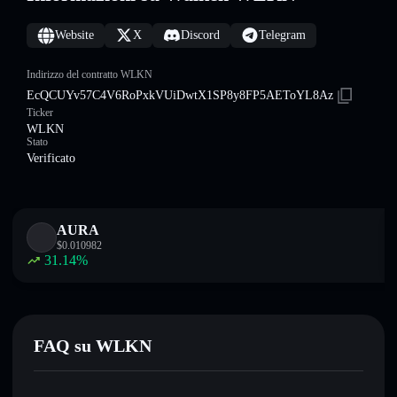
Website
X
Discord
Telegram
Indirizzo del contratto WLKN
EcQCUYv57C4V6RoPxkVUiDwtX1SP8y8FP5AEToYL8Az
Ticker
WLKN
Stato
Verificato
AURA
$
0.010982
31.14
%
FAQ su WLKN