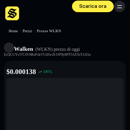
Scarica ora
Menu
Home
/
Prezzi
/
Prezzo WLKN
Walken
(WLKN)
prezzo di oggi
EcQCUYv57C4V6RoPxkVUiDwtX1SP8y8FP5AEToYL8Az
$
0.000138
3.81
%