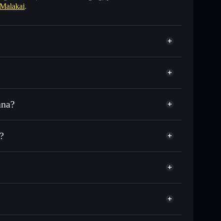
Malakai
.
ana?
SDC o in migliaia di altri token Solana al prezzo
ezzo desiderato di MALAKAI
?
e su MALAKAI nel tempo
allet non-custodial
Solflare
ollegare pubblicamente i wallet usando l’Aggregatore
Malakai
Aggregatore di privacy
italizzazione di mercato e liquidità di MALAKAI
allet non-custodial all’interno del quale hai il pieno
p
MALAKAI
wallet Solflare