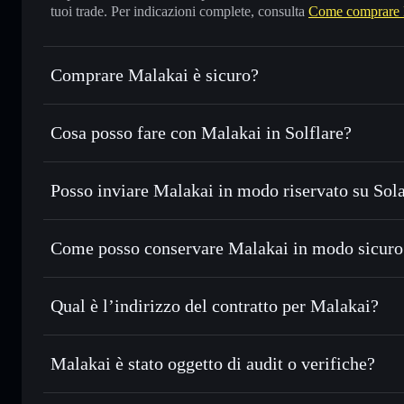
tuoi trade. Per indicazioni complete, consulta
Come comprare 
Comprare Malakai è sicuro?
Malakai
non è verificato
Cosa posso fare con Malakai in Solflare?
Malakai
wallet Solflare
Posso inviare Malakai in modo riservato su Sol
Scambiare istantaneamente
— scambia MALAKAI in SOL, U
migliore con il routing intelligente dell’ordine
Aggregatore di privacy
Impostare ordini limite
— automatizza i tuoi trade al pr
Come posso conservare Malakai in modo sicuro
Usare il DCA
— applica la strategia dollar-cost averag
Malakai
w
Inviare in modo riservato
— trasferisci MALAKAI senza c
Solflare
di privacy incorporato di Solflare
Qual è l’indirizzo del contratto per Malakai?
Monitorare in tempo reale
— conosci prezzo, volume, cap
Malakai
Conservare in modo sicuro
— tieni i tuoi MALAKAI in un w
BAmHS42JqR51sZ6oqPhj4pcqi6dFFYDka77P4Q22pum
Malakai è stato oggetto di audit o verifiche?
ed esclusivo controllo delle tue chiavi private
Malakai
non è verificato