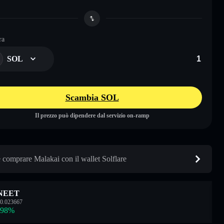
ra
SOL
Scambia SOL
Il prezzo può dipendere dal servizio on-ramp
comprare Malakai con il wallet Solflare
NEET
0.023667
.98
%