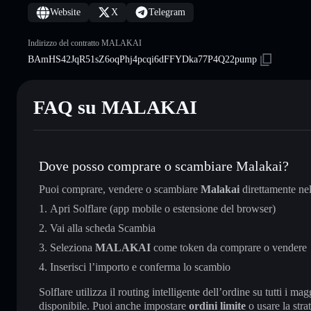
Website
X
Telegram
Indirizzo del contratto MALAKAI
BAmHS42JqR51sZ6oqPhj4pcqi6dFFYDka77P4Q22pump
FAQ su MALAKAI
Dove posso comprare o scambiare Malakai?
Puoi comprare, vendere o scambiare
Malakai
direttamente ne
Apri Solflare (app mobile o estensione del browser)
Vai alla scheda Scambia
Seleziona
MALAKAI
come token da comprare o vendere
Inserisci l’importo e conferma lo scambio
Solflare utilizza il routing intelligente dell’ordine su tutti i 
disponibile. Puoi anche impostare
ordini limite
o usare la stra