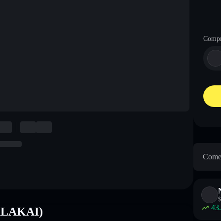
Comp
Come 
$
43
MALAKAI)