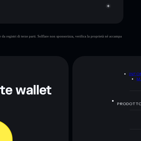
da registri di terze parti. Solflare non sponsorizza, verifica la proprietà né accampa
ormativi e non costituiscono una consulenza finanziaria.
z.
A
INFO
M
nte wallet
PRODOTT