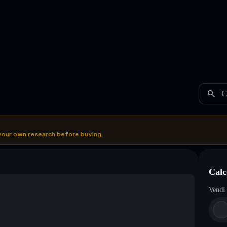
C
your own research before buying.
Calc
Vendi