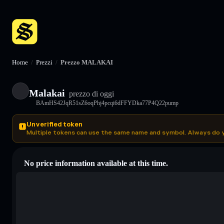
Home
/
Prezzi
/
Prezzo MALAKAI
Malakai
prezzo di oggi
BAmHS42JqR51sZ6oqPhj4pcqi6dFFYDka77P4Q22pump
Unverified token
Multiple tokens can use the same name and symbol. Always do 
No price information available at this time.