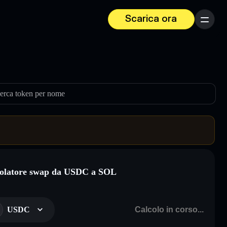
Scarica ora
Menu
erca token per nome
olatore swap da USDC a SOL
USDC