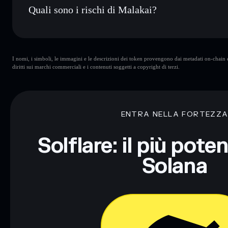
Quali sono i rischi di Malakai?
Rischi principali di Malakai:
I nomi, i simboli, le immagini e le descrizioni dei token provengono dai metadati on-chain e 
diritti sui marchi commerciali e i contenuti soggetti a copyright di terzi.
Disclaimer: Queste informazioni hanno esclusivamente scopi f
Informati sempre autonomamente. Dati forniti da rugcheck.xy
ENTRA NELLA FORTEZZ
Solflare: il più pote
Solana