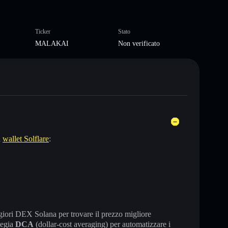
Ticker
Stato
MALAKAI
Non verificato
l
wallet Solflare
:
maggiori DEX Solana per trovare il prezzo migliore
tegia
DCA
(dollar-cost averaging) per automatizzare i