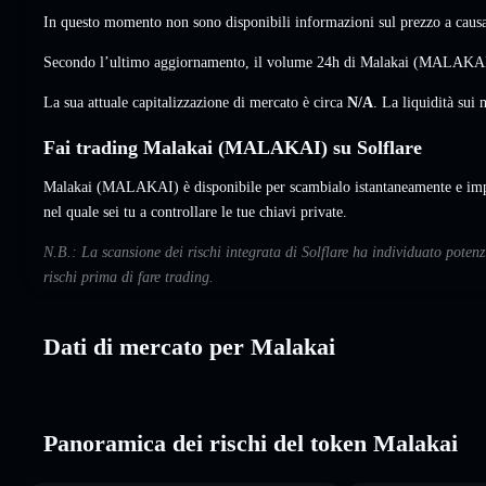
In questo momento non sono disponibili informazioni sul prezzo a causa 
Secondo l’ultimo aggiornamento, il volume 24h di Malakai (MALAKAI
La sua attuale capitalizzazione di mercato è circa
N/A
. La liquidità su
Fai trading Malakai (MALAKAI) su Solflare
Malakai (MALAKAI) è disponibile per scambialo istantaneamente e impo
nel quale sei tu a controllare le tue chiavi private.
N.B.: La scansione dei rischi integrata di Solflare ha individuato pote
rischi prima di fare trading.
Dati di mercato per Malakai
Panoramica dei rischi del token Malakai