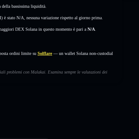
della bassissima liquidità.
) è stato
N/A
,
nessuna variazione
rispetto al giorno prima.
i maggiori DEX Solana in questo momento è pari a
N/A
.
sta ordini limite su
Solflare
— un wallet Solana non-custodial
nziali problemi con Malakai. Esamina sempre le valutazioni dei