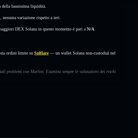
della bassissima liquidità.
A
,
nessuna variazione
rispetto a ieri.
i maggiori DEX Solana in questo momento è pari a
N/A
.
a ordini limite su
Solflare
— un wallet Solana non-custodial nel
ziali problemi con Marlon. Esamina sempre le valutazioni dei rischi