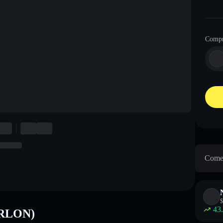
Comp
Come 
$
43
ARLON)