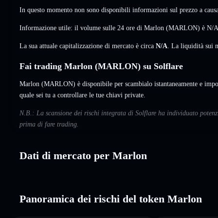
In questo momento non sono disponibili informazioni sul prezzo a causa 
Informazione utile: il volume sulle 24 ore di Marlon (MARLON) è
N/
La sua attuale capitalizzazione di mercato è circa
N/A
. La liquidità su
Fai trading Marlon (MARLON) su Solflare
Marlon (MARLON) è disponibile per scambialo istantaneamente e impost
quale sei tu a controllare le tue chiavi private.
N.B.: La scansione dei rischi integrata di Solflare ha individuato poten
prima di fare trading.
Dati di mercato per Marlon
Panoramica dei rischi del token Marlon