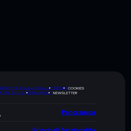
RMATIVA SULLA PRIVACY
TERMS
COOKIES
APPA DEL SITO
BRAND KIT
NEWSLETTER
Panoramica
O
Principali funzionalità