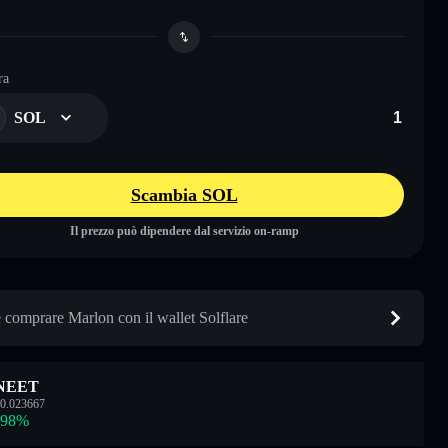
ra
SOL
Scambia SOL
Il prezzo può dipendere dal servizio on-ramp
comprare Marlon con il wallet Solflare
NEET
0.023667
.98
%