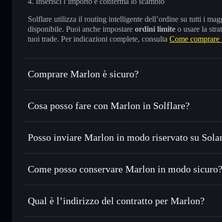
Inserisci l’importo e conferma lo scambio
Solflare utilizza il routing intelligente dell’ordine su tutti i 
disponibile. Puoi anche impostare
ordini limite
o usare la stra
tuoi trade. Per indicazioni complete, consulta
Come comprare 
Comprare Marlon è sicuro?
Marlon
non è verificato
Cosa posso fare con Marlon in Solflare?
Marlon
wallet Solflare
Posso inviare Marlon in modo riservato su Sola
Scambiare istantaneamente
— scambia MARLON in SOL, US
migliore con il routing intelligente dell’ordine
Aggregatore di privacy
Impostare ordini limite
— automatizza i tuoi trade al pr
Come posso conservare Marlon in modo sicuro
Usare il DCA
— applica la strategia dollar-cost averag
Marlon
wa
Inviare in modo riservato
— trasferisci MARLON senza col
Solflare
privacy incorporato di Solflare
Qual è l’indirizzo del contratto per Marlon?
Monitorare in tempo reale
— conosci prezzo, volume, cap
Marlon