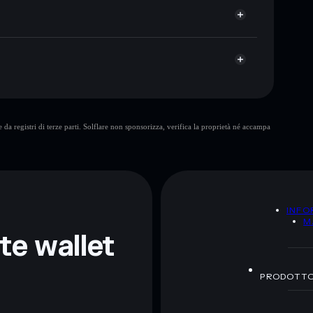
llet non-custodial all’interno del quale hai il pieno ed
43u
MARLON
wallet
Marlon
da registri di terze parti. Solflare non sponsorizza, verifica la proprietà né accampa
ormativi e non costituiscono una consulenza finanziaria.
z.
A
INFO
M
nte wallet
PRODOTT