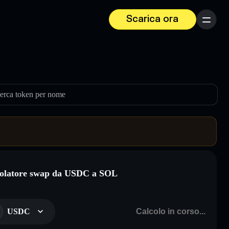
Scarica ora
Menu
erca token per nome
olatore swap da USDC a SOL
USDC