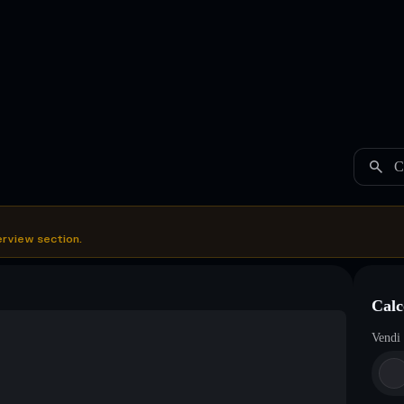
C
erview section.
Calc
Vendi