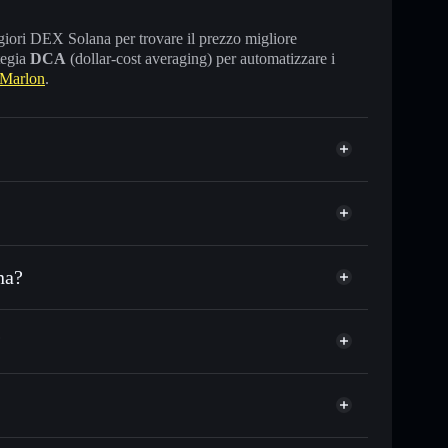
maggiori DEX Solana per trovare il prezzo migliore
tegia
DCA
(dollar-cost averaging) per automatizzare i
Marlon
.
na?
DC o in migliaia di altri token Solana al prezzo
ezzo desiderato di MARLON
?
e su MARLON nel tempo
llet non-custodial
Solflare
legare pubblicamente i wallet usando l’Aggregatore di
Marlon
Aggregatore di privacy
italizzazione di mercato e liquidità di MARLON