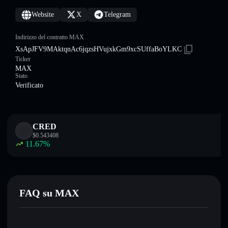
Website
X
Telegram
Indirizzo del contratto MAX
XsApJFV9MAktqnAc6jqzsHVujxkGm9xcSUffaBoYLKC
Ticker
MAX
Stato
Verificato
CRED
$
0.543408
11.67
%
FAQ su MAX