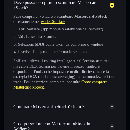
Dove posso comprare o scambiare Mastercard
xStock?
Puoi comprare, vendere o scambiare
Mastercard xStock
direttamente nel
wallet Solflare
:
Apri Solflare (app mobile o estensione del browser)
Vai alla scheda Scambia
Seleziona
MAX
come token da comprare o vendere
Inserisci l’importo e conferma lo scambio
Solflare utilizza il routing intelligente dell’ordine su tutti i
maggiori DEX Solana per trovare il prezzo migliore
disponibile. Puoi anche impostare
ordini limite
o usare la
strategia
DCA
(dollar-cost averaging) per automatizzare i tuoi
trade. Per indicazioni complete, consulta
Come comprare
Mastercard xStock
.
Comprare Mastercard xStock è sicuro?
Mastercard xStock
token verificato
Cosa posso fare con Mastercard xStock in
Solflare?