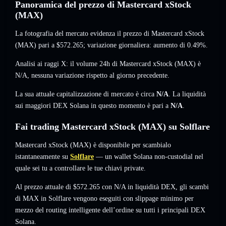
Panoramica del prezzo di Mastercard xStock
(MAX)
La fotografia del mercato evidenza il prezzo di Mastercard xStock
(MAX) pari a
$572.265
; variazione giornaliera: aumento di 0.49%
.
Analisi ai raggi X: il volume 24h di Mastercard xStock (MAX) è
N/A
,
nessuna variazione
rispetto al giorno precedente.
La sua attuale capitalizzazione di mercato è circa
N/A
. La liquidità
sui maggiori DEX Solana in questo momento è pari a
N/A
.
Fai trading Mastercard xStock (MAX) su Solflare
Mastercard xStock (MAX) è disponibile per scambialo
istantaneamente su
Solflare
— un wallet Solana non-custodial nel
quale sei tu a controllare le tue chiavi private.
Al prezzo attuale di $572.265 con N/A in liquidità DEX, gli scambi
di MAX in Solflare vengono eseguiti con slippage minimo per
mezzo del routing intelligente dell’ordine su tutti i principali DEX
Solana.