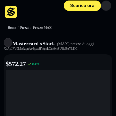
Scarica ora
Menu
Home
/
Prezzi
/
Prezzo MAX
Mastercard xStock
(MAX)
prezzo di oggi
XsApJFV9MAktqnAc6jqzsHVujxkGm9xcSUffaBoYLKC
$
572.27
0.49
%