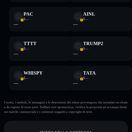
PAC
AINL
$—
$—
—
—
TTTT
TRUMP2
$—
$—
—
—
WHISPY
TATA
$—
$—
—
—
I nomi, i simboli, le immagini e le descrizioni dei token provengono dai metadati on-chain
e da registri di terze parti. Solflare non sponsorizza, verifica la proprietà né accampa diritti
sui marchi commerciali e i contenuti soggetti a copyright di terzi.