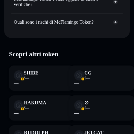
CdmKJqhHEkqTr1BFBdcoBNHQvh2BEqLap6ivt2b2pump
verifiche?
Conservare in modo sicuro
— tieni i tuoi MCFL in un
wallet non-custodial all’interno del quale hai il pieno ed
McFlamingo Token
non è verificato
esclusivo controllo delle tue chiavi private
MCFL
wallet Solflare
Quali sono i rischi di McFlamingo Token?
Rischi principali di McFlamingo Token:
singolo wallet
Scopri altri token
McFlamingo Token
SHIBE
CG
Disclaimer: Queste informazioni hanno esclusivamente scopi
$—
$—
formativi e non costituiscono una consulenza finanziaria.
—
—
Informati sempre autonomamente. Dati forniti da
rugcheck.xyz.
HAKUMA
∅
$—
$—
—
—
RUDOLPH
JETCAT