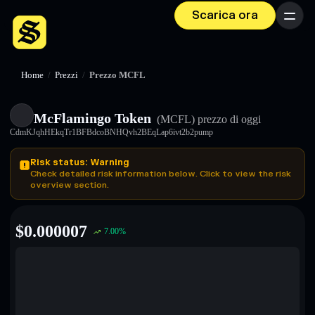
Scarica ora
Menu
Home
/
Prezzi
/
Prezzo MCFL
McFlamingo Token
(MCFL)
prezzo di oggi
CdmKJqhHEkqTr1BFBdcoBNHQvh2BEqLap6ivt2b2pump
Risk status: Warning
Check detailed risk information below. Click to view the risk
overview section.
$
0.000007
7.00
%