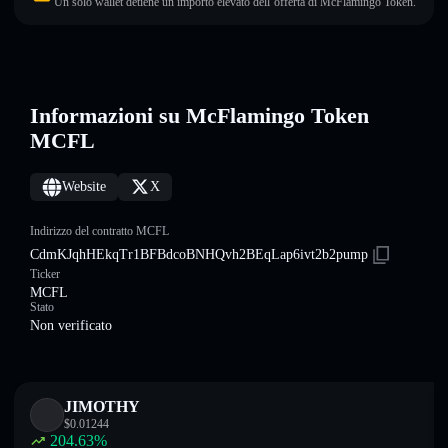
Un solo wallet detiene un importo elevato dell’offerta di McFlamingo Token.
Informazioni su McFlamingo Token
MCFL
Website
X
Indirizzo del contratto MCFL
CdmKJqhHEkqTr1BFBdcoBNHQvh2BEqLap6ivt2b2pump
Ticker
MCFL
Stato
Non verificato
JIMOTHY
$
0.01244
204.63
%