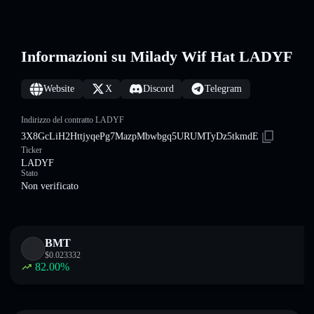
Informazioni su Milady Wif Hat LADYF
Website
X
Discord
Telegram
Indirizzo del contratto LADYF
3X8GcLiH2HttjyqePg7MazpMbwbgq5URUMTyDz5tkmdE
Ticker
LADYF
Stato
Non verificato
BMT
$
0.023332
82.00
%