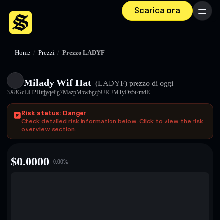
Scarica ora
Menu
Home
/
Prezzi
/
Prezzo LADYF
Milady Wif Hat
(LADYF)
prezzo di oggi
3X8GcLiH2HttjyqePg7MazpMbwbgq5URUMTyDz5tkmdE
Risk status: Danger
Check detailed risk information below. Click to view the risk
overview section.
$
0.0000
0.00
%