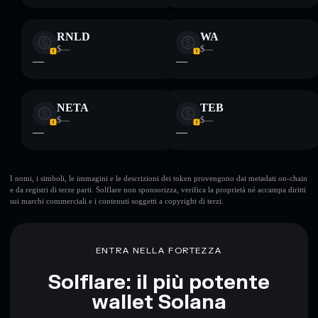
RNLD
WA
$—
$—
—
—
NETA
TEB
$—
$—
—
—
I nomi, i simboli, le immagini e le descrizioni dei token provengono dai metadati on-chain
e da registri di terze parti. Solflare non sponsorizza, verifica la proprietà né accampa diritti
sui marchi commerciali e i contenuti soggetti a copyright di terzi.
ENTRA NELLA FORTEZZA
Solflare: il più potente
wallet Solana