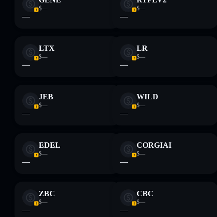
$—
$—
—
—
LTX
LR
$—
$—
—
—
JEB
WILD
$—
$—
—
—
EDEL
CORGIAI
$—
$—
—
—
ZBC
CBC
$—
$—
—
—