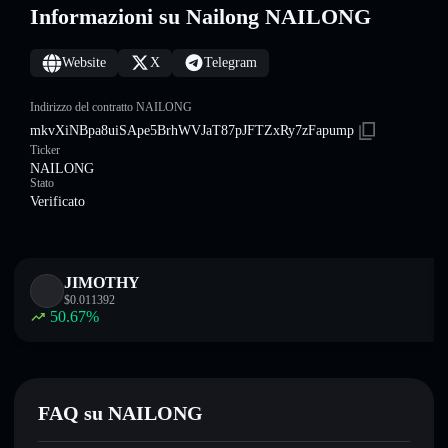
Informazioni su Nailong NAILONG
Website
X
Telegram
Indirizzo del contratto NAILONG
mkvXiNBpa8uiSApe5BrhWVJaT87pJFTZxRy7zFapump
Ticker
NAILONG
Stato
Verificato
JIMOTHY
$
0.011392
50.67
%
FAQ su NAILONG