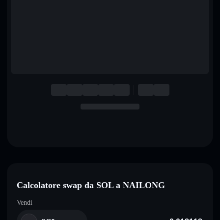
English
Deutsch
Italiano
Português
Español
Calcolatore swap da SOL a NAILONG
Vendi