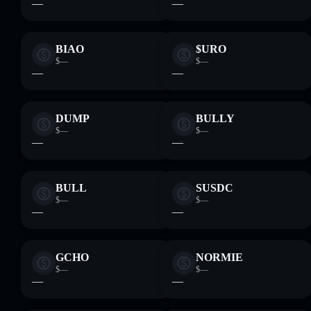
—
—
BIAO
$URO
$—
$—
—
—
DUMP
BULLY
$—
$—
—
—
BULL
SUSDC
$—
$—
—
—
GCHO
NORMIE
$—
$—
—
—