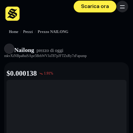
Scarica ora
Menu
Home
/
Prezzi
/
Prezzo NAILONG
Nailong
prezzo di oggi
mkvXiNBpa8uiSApe5BrhWVJaT87pJFTZxRy7zFapump
$
0.000138
1.91
%