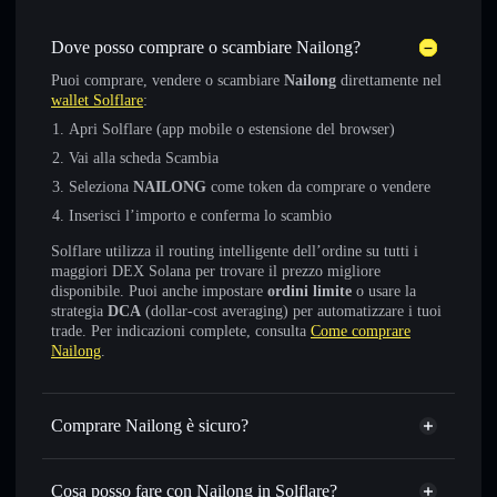
Dove posso comprare o scambiare Nailong?
Puoi comprare, vendere o scambiare
Nailong
direttamente nel
wallet Solflare
:
Apri Solflare (app mobile o estensione del browser)
Vai alla scheda Scambia
Seleziona
NAILONG
come token da comprare o vendere
Inserisci l’importo e conferma lo scambio
Solflare utilizza il routing intelligente dell’ordine su tutti i
maggiori DEX Solana per trovare il prezzo migliore
disponibile. Puoi anche impostare
ordini limite
o usare la
strategia
DCA
(dollar-cost averaging) per automatizzare i tuoi
trade. Per indicazioni complete, consulta
Come comprare
Nailong
.
Comprare Nailong è sicuro?
Nailong
token verificato
Cosa posso fare con Nailong in Solflare?