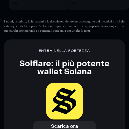
—
—
I nomi, i simboli, le immagini e le descrizioni dei token provengono dai metadati on-chain
e da registri di terze parti. Solflare non sponsorizza, verifica la proprietà né accampa diritti
sui marchi commerciali e i contenuti soggetti a copyright di terzi.
ENTRA NELLA FORTEZZA
Solflare: il più potente
wallet Solana
Scarica ora
Accedi al wallet
Scarica ora