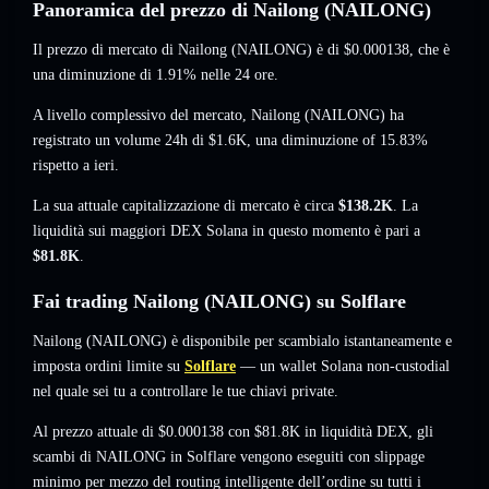
Panoramica del prezzo di Nailong (NAILONG)
Il prezzo di mercato di Nailong (NAILONG) è di
$0.000138
, che è
una diminuzione di 1.91%
nelle 24 ore.
A livello complessivo del mercato, Nailong (NAILONG) ha
registrato un volume 24h di
$1.6K
,
una diminuzione of 15.83%
rispetto a ieri.
La sua attuale capitalizzazione di mercato è circa
$138.2K
. La
liquidità sui maggiori DEX Solana in questo momento è pari a
$81.8K
.
Fai trading Nailong (NAILONG) su Solflare
Nailong (NAILONG) è disponibile per scambialo istantaneamente e
imposta ordini limite su
Solflare
— un wallet Solana non-custodial
nel quale sei tu a controllare le tue chiavi private.
Al prezzo attuale di $0.000138 con $81.8K in liquidità DEX, gli
scambi di NAILONG in Solflare vengono eseguiti con slippage
minimo per mezzo del routing intelligente dell’ordine su tutti i