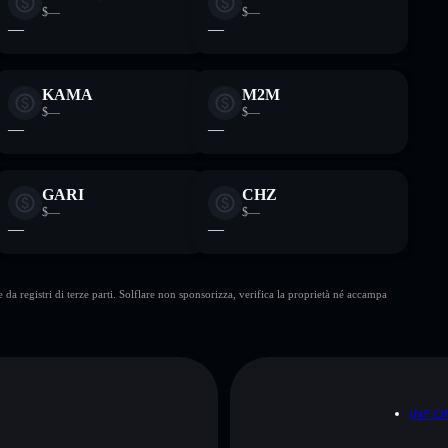
$—
$—
—
—
KAMA
M2M
$—
$—
—
—
GARI
CHZ
$—
$—
—
—
da registri di terze parti. Solflare non sponsorizza, verifica la proprietà né accampa
A
INFO