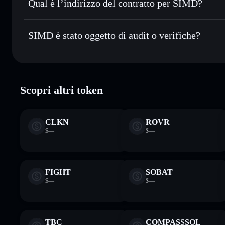
Qual è l’indirizzo del contratto per SIMD?
Monitorare in tempo reale
— conosci prezzo, volume, capi
SIMD
Conservare in modo sicuro
— tieni i tuoi SIMD in un walle
EMeugag3yfyvKqNKknGDWAudNALafZjbv9ByzCE8p
SIMD è stato oggetto di audit o verifiche?
esclusivo controllo delle tue chiavi private
SIMD
verificato
Scopri altri token
CLKN
ROVR
$—
$—
—
—
FIGHT
SOBAT
$—
$—
—
—
TBC
COMPASSSOL