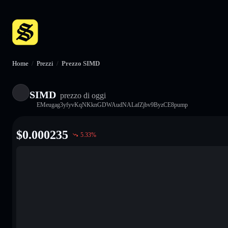
Home
/
Prezzi
/
Prezzo SIMD
SIMD
prezzo di oggi
EMeugag3yfyvKqNKknGDWAudNALafZjbv9ByzCE8pump
$
0.000235
5.33
%