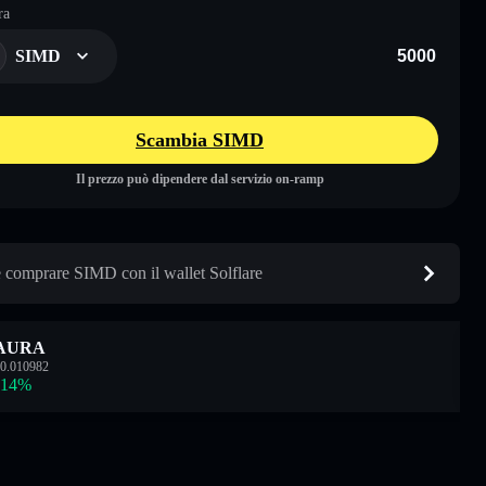
ra
SIMD
Scambia SIMD
Il prezzo può dipendere dal servizio on-ramp
comprare SIMD con il wallet Solflare
AURA
0.010982
.14
%