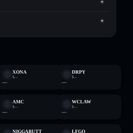
Aggregatore di privacy
talizzazione di mercato e liquidità di SIMD
t non-custodial all’interno del quale hai il pieno ed
ump
SIMD
wallet Solflare
XONA
DRPY
$—
$—
—
—
AMC
WCLAW
$—
$—
—
—
NIGGABUTT
LFGO