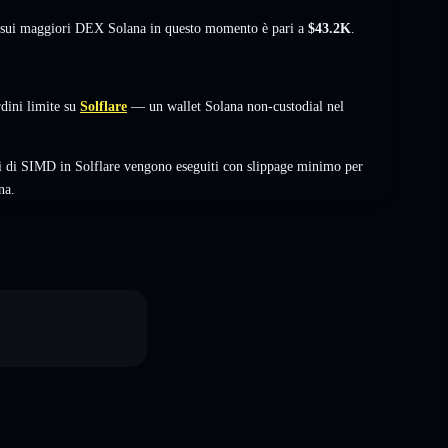
à sui maggiori DEX Solana in questo momento è pari a
$43.2K
.
ini limite su
Solflare
— un wallet Solana non-custodial nel
i di SIMD in Solflare vengono eseguiti con slippage minimo per
na.