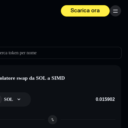
Scarica ora
Menu
erca token per nome
olatore swap da SOL a SIMD
SOL