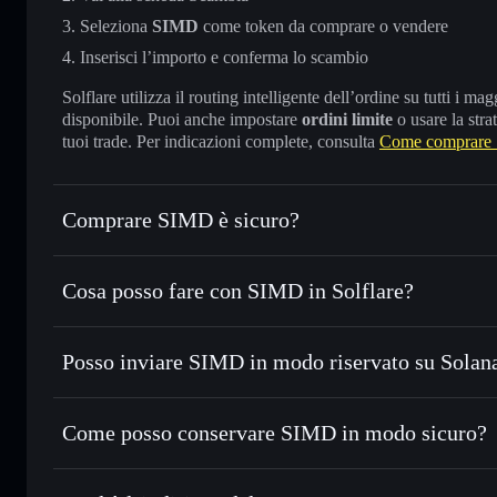
Seleziona
SIMD
come token da comprare o vendere
Inserisci l’importo e conferma lo scambio
Solflare utilizza il routing intelligente dell’ordine su tutti i 
disponibile. Puoi anche impostare
ordini limite
o usare la stra
tuoi trade. Per indicazioni complete, consulta
Come comprare
Comprare SIMD è sicuro?
SIMD
token verificato
Cosa posso fare con SIMD in Solflare?
SIMD
wallet Solflare
Posso inviare SIMD in modo riservato su Solan
Scambiare istantaneamente
— scambia SIMD in SOL, USDC 
migliore con il routing intelligente dell’ordine
wallet Solflare
Aggregatore di privacy
Impostare ordini limite
— automatizza i tuoi trade al pre
Come posso conservare SIMD in modo sicuro?
Usare il DCA
— applica la strategia dollar-cost average 
SIMD
wal
Inviare in modo riservato
— trasferisci SIMD senza colleg
privacy incorporato di Solflare