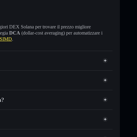
maggiori DEX Solana per trovare il prezzo migliore
tegia
DCA
(dollar-cost averaging) per automatizzare i
 SIMD
.
a?
o in migliaia di altri token Solana al prezzo
SIMD
zzo desiderato di SIMD
su SIMD nel tempo
let non-custodial
Solflare
are pubblicamente i wallet usando l’Aggregatore di