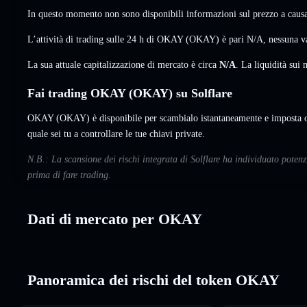
In questo momento non sono disponibili informazioni sul prezzo a causa 
L’attività di trading sulle 24 h di OKAY (OKAY) è pari
N/A
,
nessuna v
La sua attuale capitalizzazione di mercato è circa
N/A
. La liquidità su
Fai trading OKAY (OKAY) su Solflare
OKAY (OKAY) è disponibile per scambialo istantaneamente e imposta or
quale sei tu a controllare le tue chiavi private.
N.B.: La scansione dei rischi integrata di Solflare ha individuato poten
prima di fare trading.
Dati di mercato per OKAY
Panoramica dei rischi del token OKAY