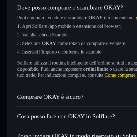
Dove posso comprare o scambiare OKAY?
Puoi comprare, vendere o scambiare
OKAY
direttamente nel
Apri Solflare (app mobile o estensione del browser)
Vai alla scheda Scambia
Seleziona
OKAY
come token da comprare o vendere
Inserisci l’importo e conferma lo scambio
Solflare utilizza il routing intelligente dell’ordine su tutti i 
disponibile. Puoi anche impostare
ordini limite
o usare la stra
tuoi trade. Per indicazioni complete, consulta
Come comprar
Comprare OKAY è sicuro?
OKAY
non è verificato
Cosa posso fare con OKAY in Solflare?
OKAY
wallet Solflare
Posso inviare OKAY in modo riservato su Solan
Scambiare istantaneamente
— scambia OKAY in SOL, USDC