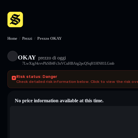
Home
/
Prezzi
/
Prezzo OKAY
OKAY
prezzo di oggi
7LwXigJ4cvvPkSB4Fc3xVCuHBAtg2pcQSqH1HN81LGmb
Risk status: Danger
Check detailed risk information below. Click to view the risk ov
No price information available at this time.