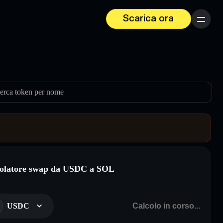
Scarica ora
Menu
erca token per nome
olatore swap da USDC a SOL
USDC