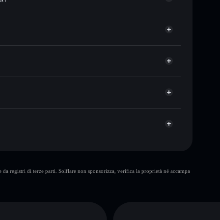
zzo desiderato di OKAY
 su OKAY nel tempo
llet non-custodial
Solflare
gare pubblicamente i wallet usando l’Aggregatore di
OKAY
Aggregatore di privacy
italizzazione di mercato e liquidità di OKAY
et non-custodial all’interno del quale hai il pieno ed
Gmb
OKAY
wallet Solflare
freeze authority
da registri di terze parti. Solflare non sponsorizza, verifica la proprietà né accampa
larga fetta di
pochi
OKAY
liquidità
piccolo gruppo di fornitori di LP