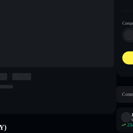
Comp
Come 
$
23
Y)