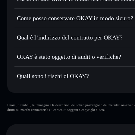
migliore con il routing intelligente dell’ordine
Aggregatore di privacy
Impostare ordini limite
— automatizza i tuoi trade al pre
Come posso conservare OKAY in modo sicuro?
Usare il DCA
— applica la strategia dollar-cost average
OKAY
wa
Inviare in modo riservato
— trasferisci OKAY senza colle
Solflare
privacy incorporato di Solflare
Qual è l’indirizzo del contratto per OKAY?
Monitorare in tempo reale
— conosci prezzo, volume, cap
OKAY
Conservare in modo sicuro
— tieni i tuoi OKAY in un wall
7LwXigJ4cvvPkSB4Fc3xVCuHBAtg2pcQSqH1HN81L
OKAY è stato oggetto di audit o verifiche?
esclusivo controllo delle tue chiavi private
OKAY
non è verificato
Quali sono i rischi di OKAY?
Rischi principali di OKAY:
I nomi, i simboli, le immagini e le descrizioni dei token provengono dai metadati on-chain e 
(autorità di congelamento)
OKAY
diritti sui marchi commerciali e i contenuti soggetti a copyright di terzi.
liquidità è sbloccata
OKAY
possessori
OKAY
limitata
OKAY