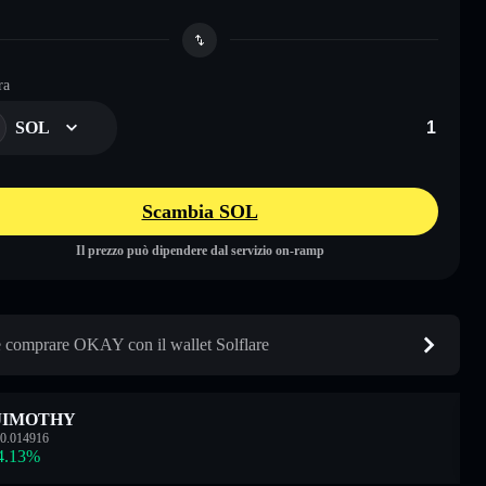
ra
SOL
Scambia SOL
Il prezzo può dipendere dal servizio on-ramp
comprare OKAY con il wallet Solflare
JIMOTHY
0.014916
4.13
%