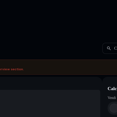
C
erview section.
Calc
Vendi