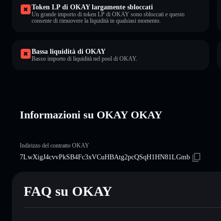
Token LP di OKAY largamente sbloccati
Un grande importo di token LP di OKAY sono sbloccati e questo
consente di rimuovere la liquidità in qualsiasi momento.
Bassa liquidità di OKAY
Basso importo di liquidità nel pool di OKAY.
Informazioni su OKAY OKAY
Indirizzo del contratto OKAY
7LwXigJ4cvvPkSB4Fc3xVCuHBAtg2pcQSqH1HN81LGmb
FAQ su OKAY