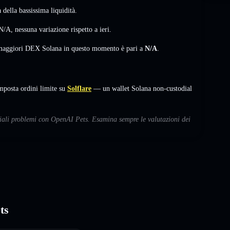
della bassissima liquidità.
N/A
,
nessuna variazione
rispetto a ieri.
i maggiori DEX Solana in questo momento è pari a
N/A
.
posta ordini limite su
Solflare
— un wallet Solana non-custodial
nziali problemi con OpenAI Pets. Esamina sempre le valutazioni dei
ts