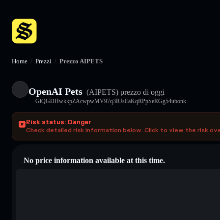
Home
/
Prezzi
/
Prezzo AIPETS
OpenAI Pets
(AIPETS)
prezzo di oggi
GiQGDHwkkpZAcwpwMV97q3RJsEaKqRPpSeRGg54ubonk
Risk status: Danger
Check detailed risk information below. Click to view the risk ov
No price information available at this time.