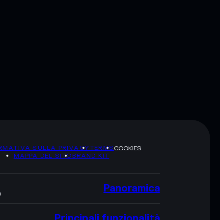
RMATIVA SULLA PRIVACY
TERMS
COOKIES
MAPPA DEL SITO
BRAND KIT
Panoramica
O
Principali funzionalità