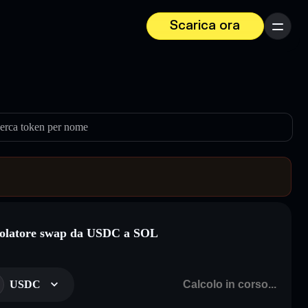
Scarica ora
Menu
erca token per nome
olatore swap da USDC a SOL
USDC