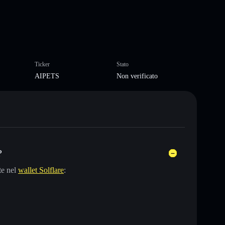
Ticker
Stato
AIPETS
Non verificato
?
te nel
wallet Solflare
: