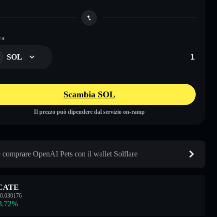
ra
SOL
Scambia SOL
Il prezzo può dipendere dal servizio on-ramp
comprare OpenAI Pets con il wallet Solflare
CATE
0.030176
3.72
%