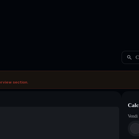
C
erview section.
Calc
Vendi