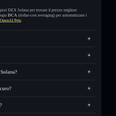
maggiori DEX Solana per trovare il prezzo migliore
tegia
DCA
(dollar-cost averaging) per automatizzare i
OpenAI Pets
.
 Solana?
DC o in migliaia di altri token Solana al prezzo
zzo desiderato di AIPETS
curo?
su AIPETS nel tempo
wallet non-custodial
Solflare
egare pubblicamente i wallet usando l’Aggregatore di
OpenAI Pets
?
Aggregatore di
talizzazione di mercato e liquidità di AIPETS