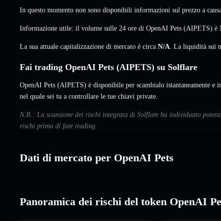
In questo momento non sono disponibili informazioni sul prezzo a causa 
Informazione utile: il volume sulle 24 ore di OpenAI Pets (AIPETS) è
La sua attuale capitalizzazione di mercato è circa
N/A
. La liquidità su
Fai trading OpenAI Pets (AIPETS) su Solflare
OpenAI Pets (AIPETS) è disponibile per scambialo istantaneamente e im
nel quale sei tu a controllare le tue chiavi private.
N.B.: La scansione dei rischi integrata di Solflare ha individuato pote
rischi prima di fare trading.
Dati di mercato per OpenAI Pets
Panoramica dei rischi del token OpenAI Pe