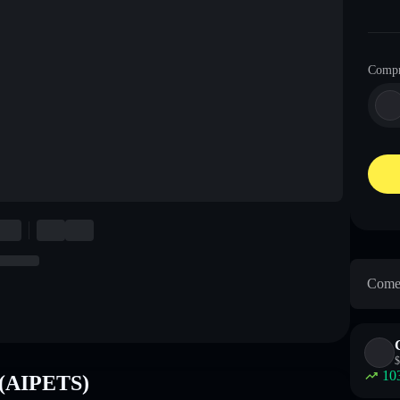
Comp
Come 
$
10
 (AIPETS)