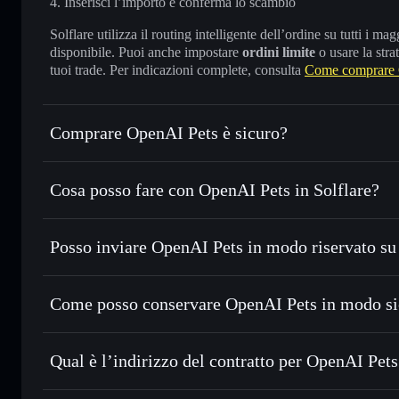
Inserisci l’importo e conferma lo scambio
Solflare utilizza il routing intelligente dell’ordine su tutti i 
disponibile. Puoi anche impostare
ordini limite
o usare la stra
tuoi trade. Per indicazioni complete, consulta
Come comprare 
Comprare OpenAI Pets è sicuro?
OpenAI Pets
non è verificato
Cosa posso fare con OpenAI Pets in Solflare?
OpenAI Pets
wallet Solflare
Posso inviare OpenAI Pets in modo riservato su
Scambiare istantaneamente
— scambia AIPETS in SOL, US
migliore con il routing intelligente dell’ordine
Aggregatore di privacy
Impostare ordini limite
— automatizza i tuoi trade al pre
Come posso conservare OpenAI Pets in modo si
Usare il DCA
— applica la strategia dollar-cost average 
OpenAI Pets
Inviare in modo riservato
— trasferisci AIPETS senza coll
Solflare
privacy incorporato di Solflare
Qual è l’indirizzo del contratto per OpenAI Pets
Monitorare in tempo reale
— conosci prezzo, volume, capi
privacy
OpenAI Pets