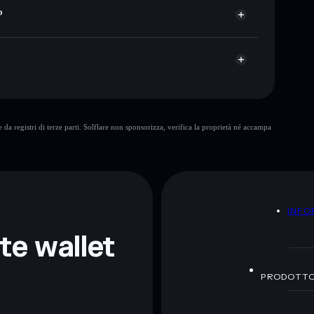
let non-custodial all’interno del quale hai il pieno ed
bonk
?
AIPETS
wallet Solflare
da registri di terze parti. Solflare non sponsorizza, verifica la proprietà né accampa
ormativi e non costituiscono una consulenza finanziaria.
z.
A
INFO
nte wallet
PRODOTT