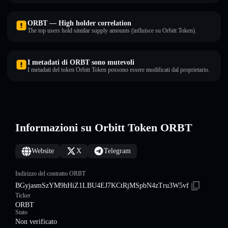
ORBT — High holder correlation
The top users hold similar supply amounts (influisce su Orbitt Token).
I metadati di ORBT sono mutevoli
I metadati del token Orbitt Token possono essere modificati dal proprietario.
Informazioni su Orbitt Token ORBT
Website
X
Telegram
Indirizzo del contratto ORBT
BGyjasmSzYM9hHiZ1LBU4EJ7KCtRjMSpbN4zTru3W5vf
Ticker
ORBT
Stato
Non verificato