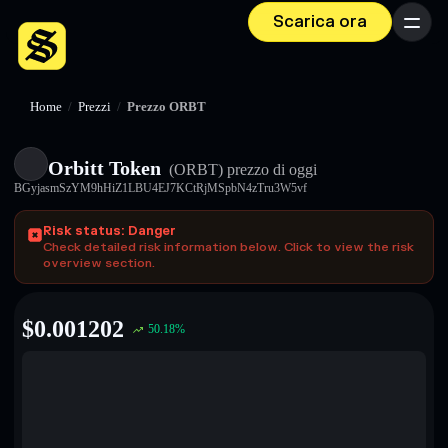
Scarica ora
Menu
Home
/
Prezzi
/
Prezzo ORBT
Orbitt Token
(ORBT)
prezzo di oggi
BGyjasmSzYM9hHiZ1LBU4EJ7KCtRjMSpbN4zTru3W5vf
Risk status: Danger
Check detailed risk information below. Click to view the risk
overview section.
$
0.001202
50.18
%