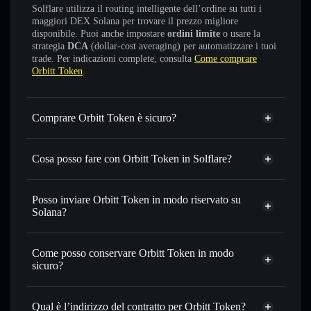
Solflare utilizza il routing intelligente dell’ordine su tutti i
maggiori DEX Solana per trovare il prezzo migliore
disponibile. Puoi anche impostare
ordini limite
o usare la
strategia
DCA
(dollar-cost averaging) per automatizzare i tuoi
trade. Per indicazioni complete, consulta
Come comprare
Orbitt Token
.
Comprare Orbitt Token è sicuro?
Orbitt Token
non è verificato
Cosa posso fare con Orbitt Token in Solflare?
Orbitt Token
wallet Solflare
Scambiare istantaneamente
— scambia ORBT in SOL,
Posso inviare Orbitt Token in modo riservato su
USDC o in migliaia di altri token Solana al prezzo migliore
Solana?
con il routing intelligente dell’ordine
Aggregatore di privacy
Impostare ordini limite
— automatizza i tuoi trade al
Come posso conservare Orbitt Token in modo
prezzo desiderato di ORBT
sicuro?
Usare il DCA
— applica la strategia dollar-cost average su
ORBT nel tempo
Orbitt Token
wallet non-custodial
Solflare
Inviare in modo riservato
— trasferisci ORBT senza
Qual è l’indirizzo del contratto per Orbitt Token?