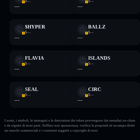
$—
$—
—
—
$HYPER
BALLZ
$—
$—
—
—
FLAVIA
ISLANDS
$—
$—
—
—
SEAL
CIRC
$—
$—
—
—
I nomi, i simboli, le immagini e le descrizioni dei token provengono dai metadati on-chain
e da registri di terze parti. Solflare non sponsorizza, verifica la proprietà né accampa diritti
sui marchi commerciali e i contenuti soggetti a copyright di terzi.