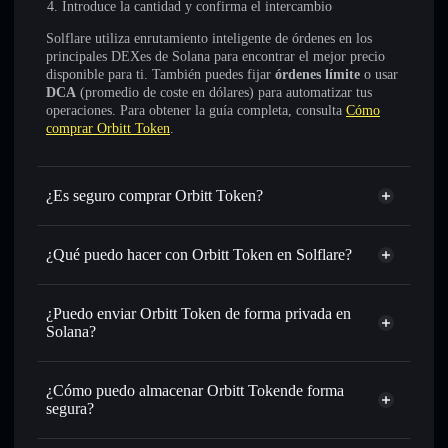
Introduce la cantidad y confirma el intercambio
Solflare utiliza enrutamiento inteligente de órdenes en los
principales DEXes de Solana para encontrar el mejor precio
disponible para ti. También puedes fijar
órdenes límite
o usar
DCA
(promedio de coste en dólares) para automatizar tus
operaciones. Para obtener la guía completa, consulta
Cómo
comprar Orbitt Token
.
¿Es seguro comprar Orbitt Token?
Orbitt Token
no está verificado
¿Qué puedo hacer con Orbitt Token en Solflare?
Orbitt Token
cartera de Solflare
Intercambiar al instante
: operar con ORBT para SOL,
¿Puedo enviar Orbitt Token de forma privada en
USDC o miles de otros tokens de Solana con enrutamiento
Solana?
de órdenes inteligente para el mejor precio disponible
agregador de privacidad
Establecer órdenes límite
: automatizar las operaciones en
¿Cómo puedo almacenar Orbitt Tokende forma
tu precio objetivo para ORBT
segura?
Utilizar DCA
: promedio de coste en dólares en ORBT a lo
largo del tiempo
Orbitt Token