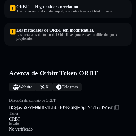
ORBT — High holder correlation
The top users hold similar supply amounts (Afecta a Orbitt Token).
Los metadatos de ORBT son modificables.
Los metadatos del token de Orbitt Token pueden ser modificados por el
propietario.
Acerca de Orbitt Token ORBT
Website
X
Telegram
Dirección del contrato de ORBT
BGyjasmSzYM9hHiZ1LBU4EJ7KCtRjMSpbN4zTru3W5vf
Ticker
ORBT
Estado
No verificado