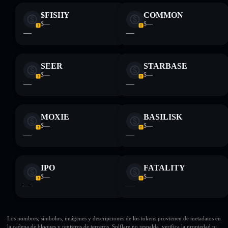
$FISHY
COMMON
$—
$—
—
—
SEER
STARBASE
$—
$—
—
—
MOXIE
BASILISK
$—
$—
—
—
IPO
FATALITY
$—
$—
—
—
Los nombres, símbolos, imágenes y descripciones de los tokens provienen de metadatos en
la cadena de bloques y registros de terceros. Solflare no respalda, verifica la propiedad ni