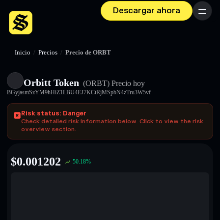
Descargar ahora
Menú
Inicio
/
Precios
/
Precio de ORBT
Orbitt Token
(ORBT)
Precio hoy
BGyjasmSzYM9hHiZ1LBU4EJ7KCtRjMSpbN4zTru3W5vf
Risk status: Danger
Check detailed risk information below. Click to view the risk
overview section.
$
0.001202
50.18
%