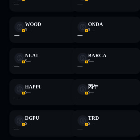
—
—
WOOD
ONDA
$—
$—
—
—
NLAI
BARCA
$—
$—
—
—
HAPPI
丙午
$—
$—
—
—
DGPU
TRD
$—
$—
—
—