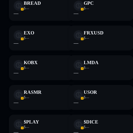
BREAD
GPC
$—
$—
—
—
EXO
FRXUSD
$—
$—
—
—
KOBX
LMDA
$—
$—
—
—
RASMR
USOR
$—
$—
—
—
$PLAY
$DICE
$—
$—
—
—