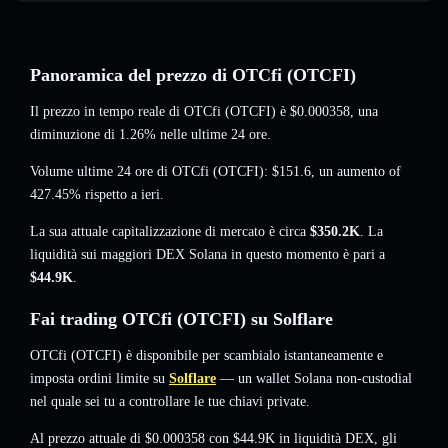
Panoramica del prezzo di OTCfi (OTCFI)
Il prezzo in tempo reale di OTCfi (OTCFI) è
$0.000358
, una
diminuzione di 1.26%
nelle ultime 24 ore.
Volume ultime 24 ore di OTCfi (OTCFI):
$151.6
,
un aumento of
427.45%
rispetto a ieri.
La sua attuale capitalizzazione di mercato è circa
$350.2K
. La
liquidità sui maggiori DEX Solana in questo momento è pari a
$44.9K
.
Fai trading OTCfi (OTCFI) su Solflare
OTCfi (OTCFI) è disponibile per scambialo istantaneamente e
imposta ordini limite su
Solflare
— un wallet Solana non-custodial
nel quale sei tu a controllare le tue chiavi private.
Al prezzo attuale di $0.000358 con $44.9K in liquidità DEX, gli