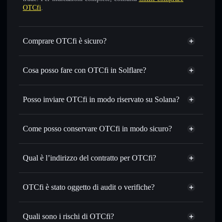
OTCfi
.
Comprare OTCfi è sicuro?
OTCfi
non è verificato
Cosa posso fare con OTCfi in Solflare?
OTCfi
wallet Solflare
Scambiare istantaneamente
— scambia OTCFI in SOL,
Posso inviare OTCfi in modo riservato su Solana?
USDC o in migliaia di altri token Solana al prezzo migliore
Aggregatore di privacy
con il routing intelligente dell’ordine
Come posso conservare OTCfi in modo sicuro?
Impostare ordini limite
— automatizza i tuoi trade al
prezzo desiderato di OTCFI
OTCfi
Usare il DCA
— applica la strategia dollar-cost average su
wallet non-custodial
Solflare
Qual è l’indirizzo del contratto per OTCfi?
OTCFI nel tempo
Inviare in modo riservato
— trasferisci OTCFI senza
OTCfi
collegare pubblicamente i wallet usando l’Aggregatore di
66MH83n3jRqZMni87niTyKRoGbh9HxBkTm73sTRKpump
Solflare
OTCfi è stato oggetto di audit o verifiche?
Aggregatore di privacy
privacy incorporato di Solflare
OTCfi
OTCfi
non è verificato
Monitorare in tempo reale
— conosci prezzo, volume,
OTCFI
wallet Solflare
capitalizzazione di mercato e liquidità di OTCFI
Quali sono i rischi di OTCfi?