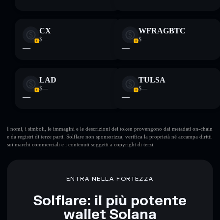
CX
WFRAGBTC
$—
$—
—
—
LAD
TULSA
$—
$—
—
—
I nomi, i simboli, le immagini e le descrizioni dei token provengono dai metadati on-chain
e da registri di terze parti. Solflare non sponsorizza, verifica la proprietà né accampa diritti
sui marchi commerciali e i contenuti soggetti a copyright di terzi.
ENTRA NELLA FORTEZZA
Solflare: il più potente
wallet Solana