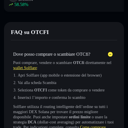
58.58
%
FAQ su OTCFI
Dove posso comprare o scambiare OTCfi?
Puoi comprare, vendere o scambiare
OTCfi
direttamente nel
wallet Solflare
:
Apri Solflare (app mobile o estensione del browser)
Vai alla scheda Scambia
Seleziona
OTCFI
come token da comprare o vendere
Inserisci l’importo e conferma lo scambio
Solflare utilizza il routing intelligente dell’ordine su tutti i
maggiori DEX Solana per trovare il prezzo migliore
disponibile. Puoi anche impostare
ordini limite
o usare la
strategia
DCA
(dollar-cost averaging) per automatizzare i tuoi
trade. Per indicazioni complete, consulta
Come comprare