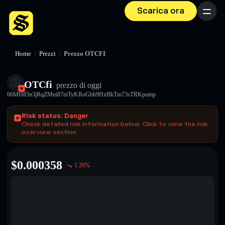
Scarica ora
Menu
Home
/
Prezzi
/
Prezzo OTCFI
OTCfi
prezzo di oggi
66MH83n3jRqZMni87niTyKRoGbh9HxBkTm73sTRKpump
Risk status: Danger
Check detailed risk information below. Click to view the risk
overview section.
$
0.000358
1.26
%