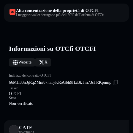
Alta concentrazione della proprietà di OTCFI
I maggiori wallet detengono più dell’80% dell’offerta di OTCfi.
Informazioni su OTCfi OTCFI
Website
X
Indirizzo del contratto OTCFI
66MH83n3jRqZMni87niTyKRoGbh9HxBkTm73sTRKpump
Ticker
OTCFI
Stato
Non verificato
CATE
$
0.036394