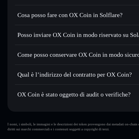
OX Coin
token verificato
Cosa posso fare con OX Coin in Solflare?
OX Coin
wallet Solflare
Posso inviare OX Coin in modo riservato su So
Scambiare istantaneamente
— scambia OX in SOL, USDC o 
con il routing intelligente dell’ordine
wallet Solflare
Aggregatore di privacy
Impostare ordini limite
— automatizza i tuoi trade al prez
Come posso conservare OX Coin in modo sicur
Usare il DCA
— applica la strategia dollar-cost average 
OX Coin
Inviare in modo riservato
— trasferisci OX senza collegar
privacy incorporato di Solflare
Qual è l’indirizzo del contratto per OX Coin?
Monitorare in tempo reale
— conosci prezzo, volume, capi
OX Coin
Conservare in modo sicuro
— tieni i tuoi OX in un wallet 
3E2z4KX7y457xJqK9RQeJhA29oPdoUvAAD3Ea3zQyu
OX Coin è stato oggetto di audit o verifiche?
esclusivo controllo delle tue chiavi private
OX Coin
verificato
I nomi, i simboli, le immagini e le descrizioni dei token provengono dai metadati on-chain e 
diritti sui marchi commerciali e i contenuti soggetti a copyright di terzi.