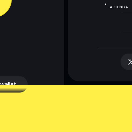
AZIENDA
 wallet
 wallet