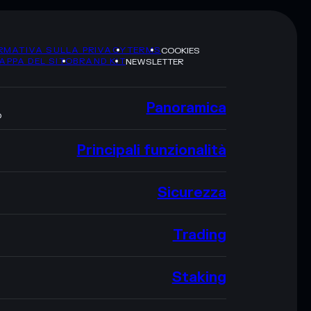
RMATIVA SULLA PRIVACY
TERMS
COOKIES
APPA DEL SITO
BRAND KIT
NEWSLETTER
Panoramica
O
Principali funzionalità
Sicurezza
Trading
Staking