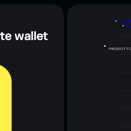
A
INFO
M
nte wallet
PRODOTT