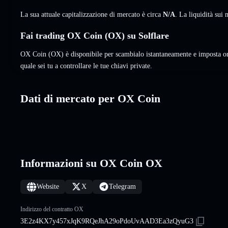
La sua attuale capitalizzazione di mercato è circa
N/A
. La liquidità su
Fai trading OX Coin (OX) su Solflare
OX Coin (OX) è disponibile per scambialo istantaneamente e imposta or
quale sei tu a controllare le tue chiavi private.
Dati di mercato per OX Coin
Informazioni su OX Coin OX
Website
X
Telegram
Indirizzo del contratto OX
3E2z4KX7y457xJqK9RQeJhA29oPdoUvAAD3Ea3zQyuG3