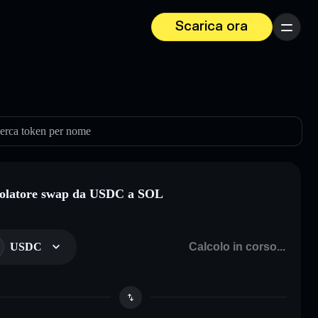
Scarica ora
Menu
erca token per nome
olatore swap da USDC a SOL
USDC