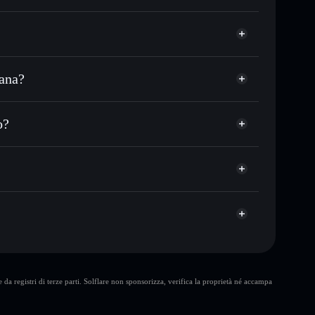
lana?
in migliaia di altri token Solana al prezzo migliore
OX Coin
zo desiderato di OX
o?
su OX nel tempo
wallet non-custodial
Solflare
e pubblicamente i wallet usando l’Aggregatore di
Aggregatore di privacy
talizzazione di mercato e liquidità di OX
non-custodial all’interno del quale hai il pieno ed
G3
OX
wallet Solflare
da registri di terze parti. Solflare non sponsorizza, verifica la proprietà né accampa