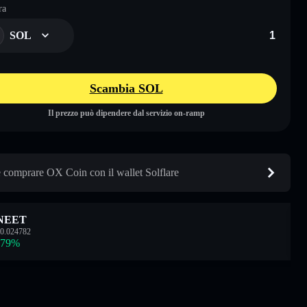
ra
SOL
Scambia SOL
Il prezzo può dipendere dal servizio on-ramp
comprare OX Coin con il wallet Solflare
NEET
0.024782
.79
%