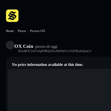
Home
/
Prezzi
/
Prezzo OX
OX Coin
prezzo di oggi
3E2z4KX7y457xJqK9RQeJhA29oPdoUvAAD3Ea3zQyuG3
No price information available at this time.