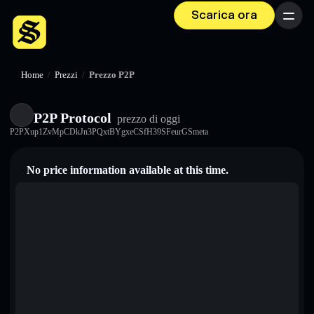
Scarica ora
Menu
Home
/
Prezzi
/
Prezzo P2P
P2P Protocol
prezzo di oggi
P2PXup1ZvMpCDkJn3PQxtBYgxeCSfH39SFeurGSmeta
No price information available at this time.