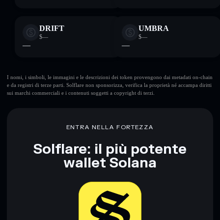
DRIFT
UMBRA
$—
$—
—
—
I nomi, i simboli, le immagini e le descrizioni dei token provengono dai metadati on-chain
e da registri di terze parti. Solflare non sponsorizza, verifica la proprietà né accampa diritti
sui marchi commerciali e i contenuti soggetti a copyright di terzi.
ENTRA NELLA FORTEZZA
Solflare: il più potente
wallet Solana