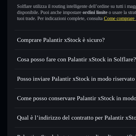
Solflare utilizza il routing intelligente dell’ordine su tutti i 
disponibile. Puoi anche impostare
ordini limite
o usare la stra
tuoi trade. Per indicazioni complete, consulta
Come comprare P
Comprare Palantir xStock è sicuro?
Palantir xStock
token verificato
Cosa posso fare con Palantir xStock in Solflare?
Palantir xStock
wallet Solflare
Posso inviare Palantir xStock in modo riservato
Scambiare istantaneamente
— scambia PLTRX in SOL, USD
migliore con il routing intelligente dell’ordine
wallet Solflare
Aggregatore di privacy
Inviare in modo riservato
— trasferisci PLTRX senza coll
xStock
Come posso conservare Palantir xStock in modo
privacy incorporato di Solflare
Monitorare in tempo reale
— conosci prezzo, volume, capi
Palantir xStock
Conservare in modo sicuro
— tieni i tuoi PLTRX in un wal
Qual è l’indirizzo del contratto per Palantir xSt
esclusivo controllo delle tue chiavi private
privacy
Palantir xStock
XsoBhf2ufR8fTyNSjqfU71DYGaE6Z3SUGAidpzriAA4