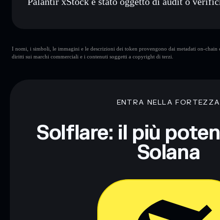
Palantir xStock è stato oggetto di audit o verifi
Palantir xStock
verificato
I nomi, i simboli, le immagini e le descrizioni dei token provengono dai metadati on-chain e 
diritti sui marchi commerciali e i contenuti soggetti a copyright di terzi.
ENTRA NELLA FORTEZZ
Solflare: il più pote
Solana