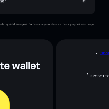
che?
PLTRX
wallet Solflare
da registri di terze parti. Solflare non sponsorizza, verifica la proprietà né accampa
A
INFO
nte wallet
PRODOTT