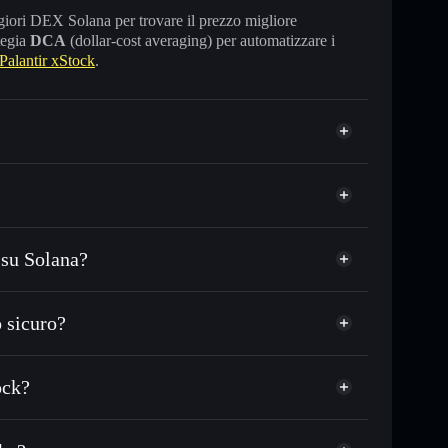
maggiori DEX Solana per trovare il prezzo migliore
tegia
DCA
(dollar-cost averaging) per automatizzare i
alantir xStock
.
 su Solana?
C o in migliaia di altri token Solana al prezzo
Palantir
egare pubblicamente i wallet usando l’Aggregatore di
 sicuro?
talizzazione di mercato e liquidità di PLTRX
wallet non-custodial
Solflare
let non-custodial all’interno del quale hai il pieno ed
ock?
Aggregatore di