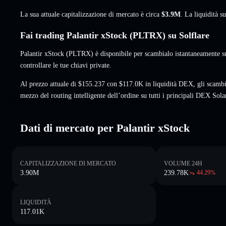
La sua attuale capitalizzazione di mercato è circa
$3.9M
. La liquidità 
Fai trading Palantir xStock (PLTRX) su Solflare
Palantir xStock (PLTRX) è disponibile per scambialo istantaneamente s
controllare le tue chiavi private.
Al prezzo attuale di $155.237 con $117.0K in liquidità DEX, gli scamb
mezzo del routing intelligente dell’ordine su tutti i principali DEX Sola
Dati di mercato per Palantir xStock
CAPITALIZZAZIONE DI MERCATO
VOLUME 24H
3.90M
239.78K
44.29
%
LIQUIDITÀ
117.01K