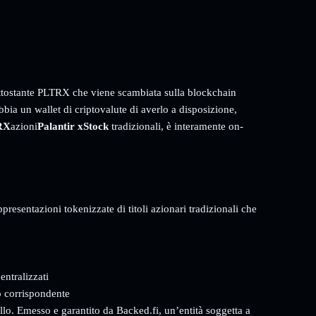
ttostante PLTRX che viene scambiata sulla blockchain
bbia un wallet di criptovalute di averlo a disposizione,
RX
azioni
Palantir xStock
tradizionali, è interamente on-
presentazioni tokenizzate di titoli azionari tradizionali che
entralizzati
o corrispondente
ollo. Emesso e garantito da Backed.fi, un’entità soggetta a