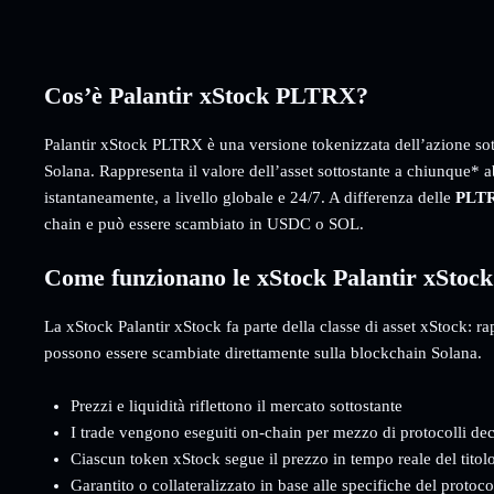
Cos’è Palantir xStock PLTRX?
Palantir xStock PLTRX è una versione tokenizzata dell’azione so
Solana. Rappresenta il valore dell’asset sottostante a chiunque* a
istantaneamente, a livello globale e 24/7. A differenza delle
PLT
chain e può essere scambiato in USDC o SOL.
Come funzionano le xStock Palantir xStock
La xStock Palantir xStock fa parte della classe di asset xStock: rap
possono essere scambiate direttamente sulla blockchain Solana.
Prezzi e liquidità riflettono il mercato sottostante
I trade vengono eseguiti on-chain per mezzo di protocolli dec
Ciascun token xStock segue il prezzo in tempo reale del titol
Garantito o collateralizzato in base alle specifiche del protoc