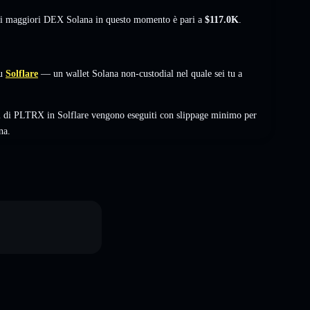
sui maggiori DEX Solana in questo momento è pari a
$117.0K
.
u
Solflare
— un wallet Solana non-custodial nel quale sei tu a
i di PLTRX in Solflare vengono eseguiti con slippage minimo per
na.