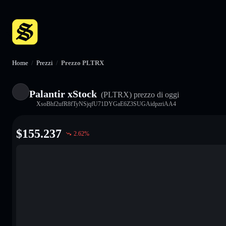
Home
/
Prezzi
/
Prezzo PLTRX
Palantir xStock
(PLTRX)
prezzo di oggi
XsoBhf2ufR8fTyNSjqfU71DYGaE6Z3SUGAidpzriAA4
$
155.237
2.62
%