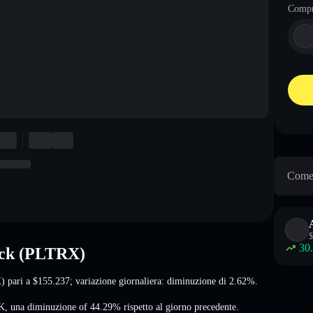
Comp
Come 
$
30
tock (PLTRX)
X) pari a
$155.237
; variazione giornaliera: diminuzione di 2.62%
.
K
,
una diminuzione of 44.29%
rispetto al giorno precedente.