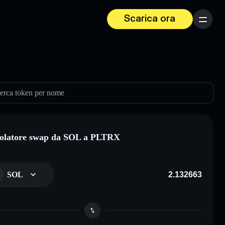
Scarica ora
Menu
erca token per nome
olatore swap da SOL a PLTRX
SOL