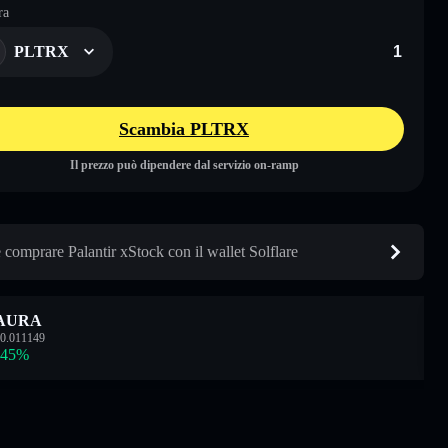
ra
PLTRX
Scambia PLTRX
Il prezzo può dipendere dal servizio on-ramp
comprare Palantir xStock con il wallet Solflare
AURA
0.011149
.45
%