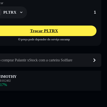
ar
PLTRX
Trocar PLTRX
O preço pode depender do serviço onramp
comprar Palantir xStock com a carteira Solflare
JIMOTHY
0.012402
.17
%