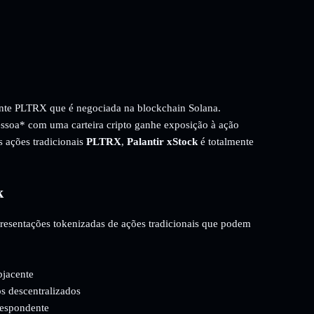
ente PLTRX que é negociada na blockchain Solana.
essoa* com uma carteira cripto ganhe exposição à ação
s ações tradicionais
PLTRX
,
Palantir xStock
é totalmente
k
epresentações tokenizadas de ações tradicionais que podem
bjacente
s descentralizados
respondente