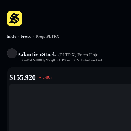
Início
/
Preços
/
Preço PLTRX
Palantir xStock
(PLTRX)
Preço Hoje
XsoBhf2ufR8fTyNSjqfU71DYGaE6Z3SUGAidpzriAA4
$
155.920
0.69
%