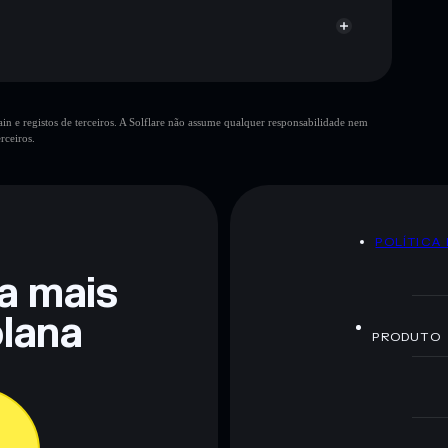
PLTRX
n e registos de terceiros. A Solflare não assume qualquer responsabilidade nem
rceiros.
POLÍTICA
ra mais
lana
PRODUTO