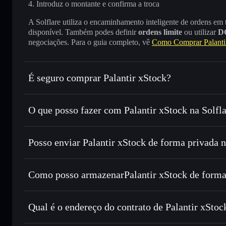
Introduz o montante e confirma a troca
A Solflare utiliza o encaminhamento inteligente de ordens em
disponível. Também podes definir
ordens limite
ou utilizar
D
negociações. Para o guia completo, vê
Como Comprar Palanti
É seguro comprar Palantir xStock?
Palantir xStock
token verificado
O que posso fazer com Palantir xStock na Solfl
Palantir xStock
Carteira Solflare
Posso enviar Palantir xStock de forma privada 
Trocar instantaneamente
— trocar PLTRX por SOL, USDC
encaminhamento inteligente de ordens para obteres o melho
Carteira Solflare
Agregador de Privacidad
Enviar de forma privada
— transferir PLTRX sem associa
Palantir xStock
Como posso armazenarPalantir xStock de forma
Privacidade integrado da Solflare
Acompanhar em tempo real
— monitorizar o preço, volu
Palantir xStock
c
Manter em segurança
— guardar PLTRX numa carteira não
Qual é o endereço do contrato de Palantir xStoc
Palantir xStoc