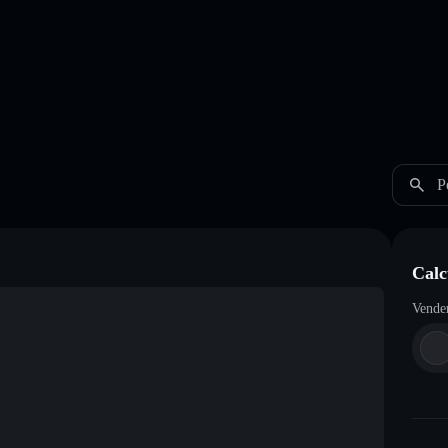
P
Calc
Vende