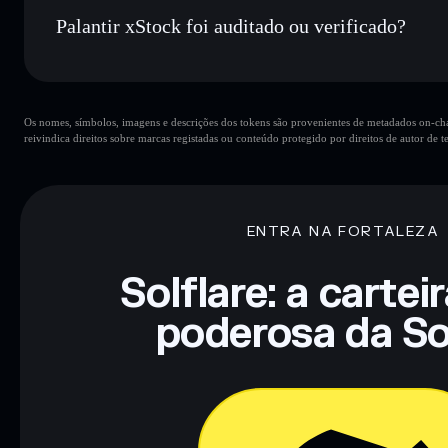
XsoBhf2ufR8fTyNSjqfU71DYGaE6Z3SUGAidpzriAA4
Palantir xStock foi auditado ou verificado?
Carteira Solflare
Palantir xStock
verificado
Os nomes, símbolos, imagens e descrições dos tokens são provenientes de metadados on-chai
reivindica direitos sobre marcas registadas ou conteúdo protegido por direitos de autor de te
ENTRA NA FORTALEZA
Solflare: a cartei
poderosa da So