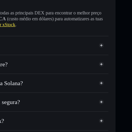
 todas as principais DEX para encontrar o melhor preço
CA
(custo médio em dólares) para automatizares as tuas
r xStock
.
are?
na Solana?
, ou milhares de outros tokens Solana com
r preço disponível
e
r publicamente as carteiras usando o Agregador de
 segura?
me, capitalização de mercado e liquidez de PLTRX
arteira não-custodial
Solflare
-custodial onde controlas as tuas chaves privadas
k?
Agregador de Privacidade
k