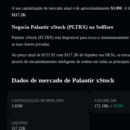
A sua capitalização de mercado atual é de aproximadamente
$3.8M
. A 
$117.2K
.
Negocia Palantir xStock (PLTRX) na Solflare
Palantir xStock (PLTRX) está disponível para troca-o instantaneamente
as tuas chaves privadas.
Ao preço atual de $155.92 com $117.2K de liquidez nas DEXs, as tro
através do encaminhamento inteligente de ordens em todas as principai
Dados de mercado de Palantir xStock
CAPITALIZAÇÃO DE MERCADO
VOLUME 24H
3.83M
172.18K
10.20
%
LIQUIDEZ
117.22K