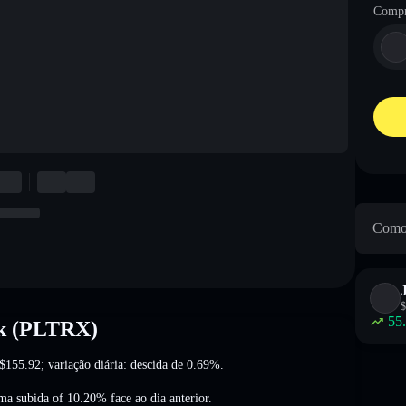
Compr
Como 
$
55
ck (PLTRX)
$155.92
; variação diária: descida de 0.69%
.
ma subida of 10.20%
face ao dia anterior.