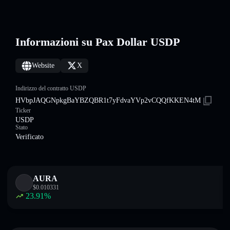
Informazioni su Pax Dollar USDP
Website
X
Indirizzo del contratto USDP
HVbpJAQGNpkgBaYBZQBR1t7yFdvaYVp2vCQQfKKEN4tM
Ticker
USDP
Stato
Verificato
AURA
$
0.010331
23.91
%