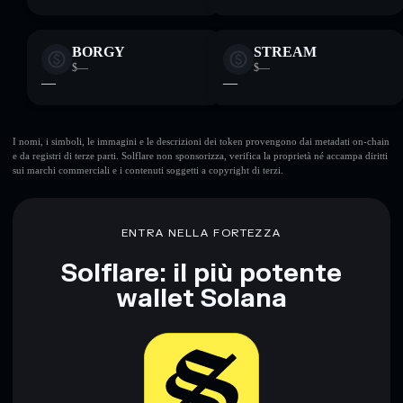
BORGY
STREAM
$—
$—
—
—
I nomi, i simboli, le immagini e le descrizioni dei token provengono dai metadati on-chain
e da registri di terze parti. Solflare non sponsorizza, verifica la proprietà né accampa diritti
sui marchi commerciali e i contenuti soggetti a copyright di terzi.
ENTRA NELLA FORTEZZA
Solflare: il più potente
wallet Solana