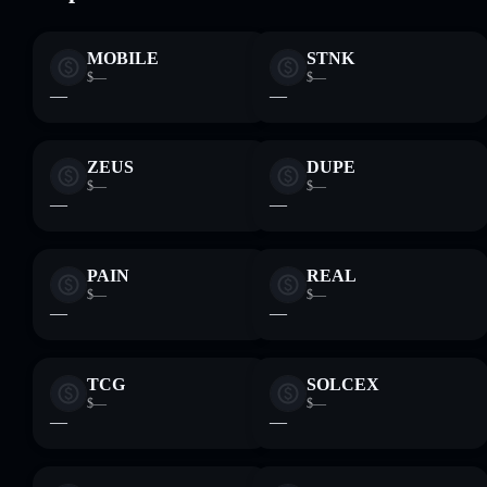
MOBILE
STNK
$—
$—
—
—
ZEUS
DUPE
$—
$—
—
—
PAIN
REAL
$—
$—
—
—
TCG
SOLCEX
$—
$—
—
—