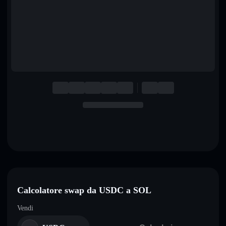
English
Deutsch
Italiano
Português
Español
Calcolatore swap da USDC a SOL
Vendi