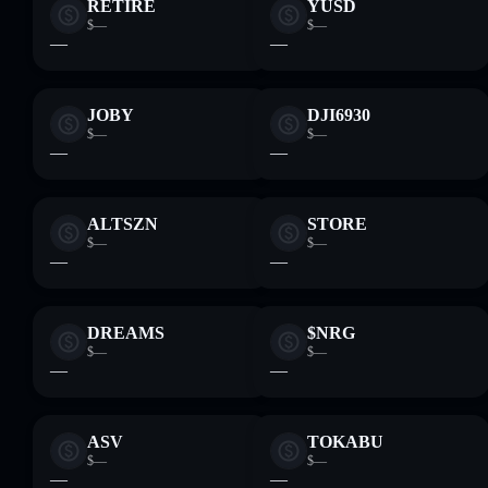
RETIRE
YUSD
$—
$—
—
—
JOBY
DJI6930
$—
$—
—
—
ALTSZN
STORE
$—
$—
—
—
DREAMS
$NRG
$—
$—
—
—
ASV
TOKABU
$—
$—
—
—