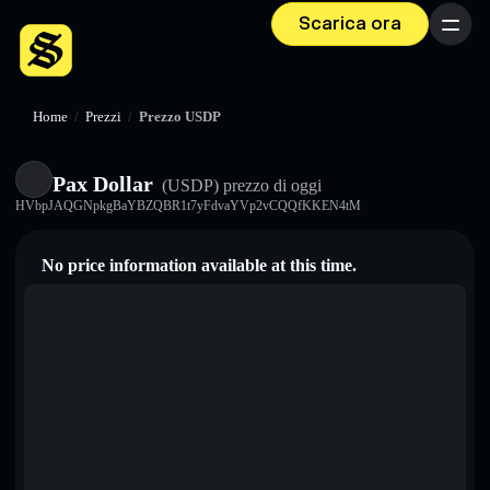
Scarica ora
Menu
Home
/
Prezzi
/
Prezzo USDP
Pax Dollar
(USDP)
prezzo di oggi
HVbpJAQGNpkgBaYBZQBR1t7yFdvaYVp2vCQQfKKEN4tM
No price information available at this time.