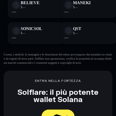
BELIEVE
MANEKI
$—
$—
—
—
SONICSOL
QST
$—
$—
—
—
I nomi, i simboli, le immagini e le descrizioni dei token provengono dai metadati on-chain
e da registri di terze parti. Solflare non sponsorizza, verifica la proprietà né accampa diritti
sui marchi commerciali e i contenuti soggetti a copyright di terzi.
ENTRA NELLA FORTEZZA
Solflare: il più potente
wallet Solana