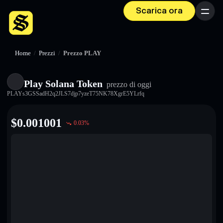
Scarica ora
Menu
Home
/
Prezzi
/
Prezzo PLAY
Play Solana Token
prezzo di oggi
PLAYs3GSSadH2q2JLS7djp7yzeT75NK78XgrE5YLrfq
$
0.001001
0.03
%