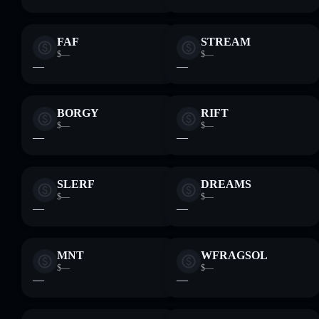
FAF
STREAM
$—
$—
—
—
BORGY
RIFT
$—
$—
—
—
SLERF
DREAMS
$—
$—
—
—
MNT
WFRAGSOL
$—
$—
—
—