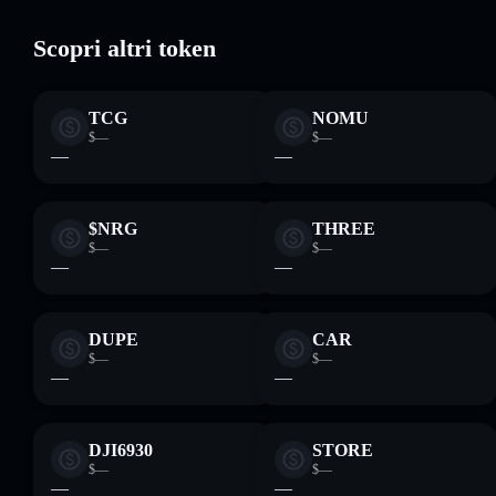
Scopri altri token
TCG
NOMU
$—
$—
—
—
$NRG
THREE
$—
$—
—
—
DUPE
CAR
$—
$—
—
—
DJI6930
STORE
$—
$—
—
—