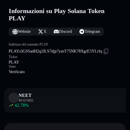
Informazioni su Play Solana Token
PLAY
Website
X
Discord
Telegram
Indirizzo del contratto PLAY
PLAYs3GSSadH2q2JLS7djp7yzeT75NK78XgrE5YLrfq
Ticker
PLAY
Stato
Verificato
NEET
$
0.023602
42.78
%