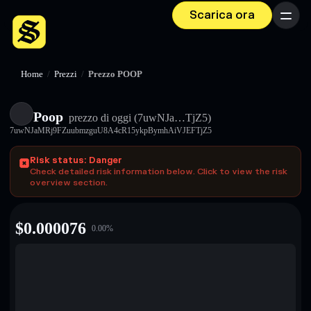
Scarica ora
Menu
Home
/
Prezzi
/
Prezzo POOP
Poop
prezzo di oggi
(7uwNJa…TjZ5)
7uwNJaMRj9FZuubmzguU8A4cR15ykpBymhAiVJEFTjZ5
Risk status: Danger
Check detailed risk information below. Click to view the risk
overview section.
$
0.000076
0.00
%