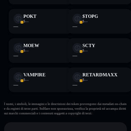
POKT
$TOPG
$—
$—
—
—
MOEW
SCTY
$—
$—
—
—
VAMPIRE
RETARDMAXX
$—
$—
—
—
I nomi, i simboli, le immagini e le descrizioni dei token provengono dai metadati on-chain
e da registri di terze parti. Solflare non sponsorizza, verifica la proprietà né accampa diritti
sui marchi commerciali e i contenuti soggetti a copyright di terzi.