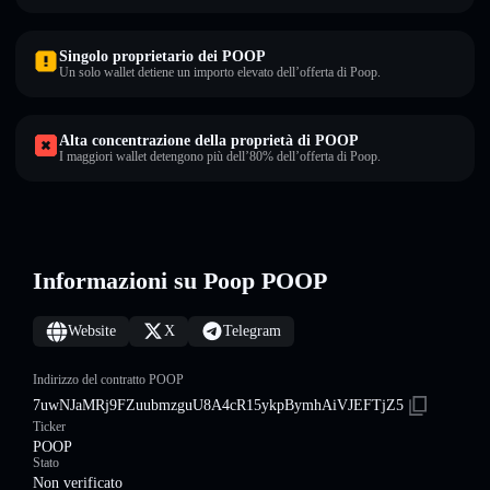
Singolo proprietario dei POOP
Un solo wallet detiene un importo elevato dell’offerta di Poop.
Alta concentrazione della proprietà di POOP
I maggiori wallet detengono più dell’80% dell’offerta di Poop.
Informazioni su Poop POOP
Website
X
Telegram
Indirizzo del contratto POOP
7uwNJaMRj9FZuubmzguU8A4cR15ykpBymhAiVJEFTjZ5
Ticker
POOP
Stato
Non verificato