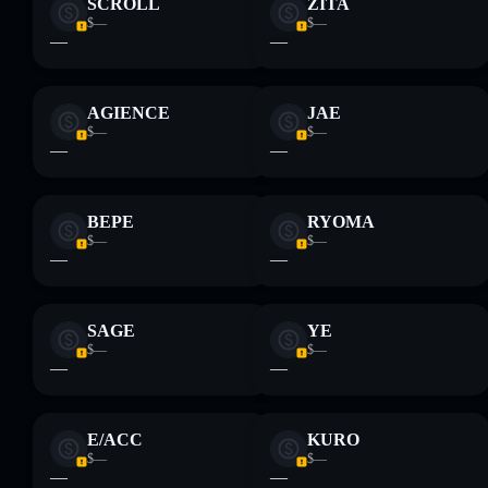
SCROLL
ZITA
$—
$—
—
—
AGIENCE
JAE
$—
$—
—
—
BEPE
RYOMA
$—
$—
—
—
SAGE
YE
$—
$—
—
—
E/ACC
KURO
$—
$—
—
—