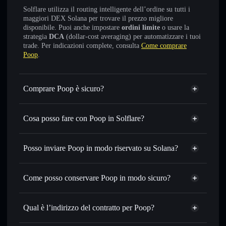
Solflare utilizza il routing intelligente dell’ordine su tutti i
maggiori DEX Solana per trovare il prezzo migliore
disponibile. Puoi anche impostare
ordini limite
o usare la
strategia
DCA
(dollar-cost averaging) per automatizzare i tuoi
trade. Per indicazioni complete, consulta
Come comprare
Poop
.
Comprare Poop è sicuro?
Poop
non è verificato
Cosa posso fare con Poop in Solflare?
Poop
wallet Solflare
Scambiare istantaneamente
— scambia POOP in SOL,
Posso inviare Poop in modo riservato su Solana?
USDC o in migliaia di altri token Solana al prezzo migliore
Aggregatore di privacy
con il routing intelligente dell’ordine
Come posso conservare Poop in modo sicuro?
Impostare ordini limite
— automatizza i tuoi trade al
prezzo desiderato di POOP
Poop
Usare il DCA
— applica la strategia dollar-cost average su
wallet non-custodial
Solflare
Qual è l’indirizzo del contratto per Poop?
POOP nel tempo
Inviare in modo riservato
— trasferisci POOP senza
Poop