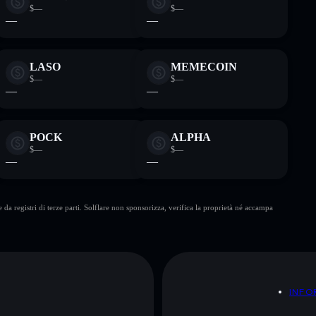
$—
$—
—
—
LASO
MEMECOIN
$—
$—
—
—
POCK
ALPHA
$—
$—
—
—
da registri di terze parti. Solflare non sponsorizza, verifica la proprietà né accampa
A
INFO