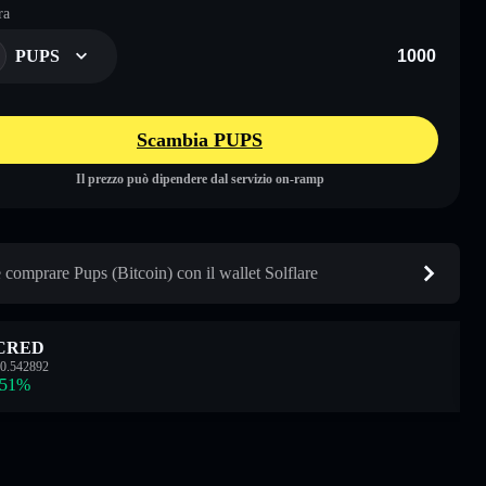
ra
PUPS
Scambia PUPS
Il prezzo può dipendere dal servizio on-ramp
comprare Pups (Bitcoin) con il wallet Solflare
CRED
0.542892
.51
%