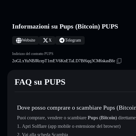
Informazioni su Pups (Bitcoin) PUPS
Website
X
Telegram
Indirizzo del contratto PUPS
2oGLxYuNBJRcepT1mEV6KnETaLD7Bf6qq3CM6skasBfe
FAQ su PUPS
Dove posso comprare o scambiare Pups (Bitcoi
Puoi comprare, vendere o scambiare
Pups (Bitcoin)
direttame
Apri Solflare (app mobile o estensione del browser)
Vai alla scheda Scambia