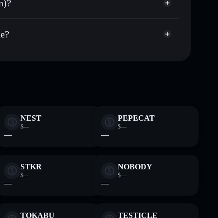
n)?
Aggregatore di
talizzazione di mercato e liquidità di PUPS
t non-custodial all’interno del quale hai il pieno ed
Bfe
he?
PUPS
wallet Solflare
NEST
PEPECAT
$—
$—
—
—
STKR
NOBODY
$—
$—
—
—
TOKABU
TESTICLE