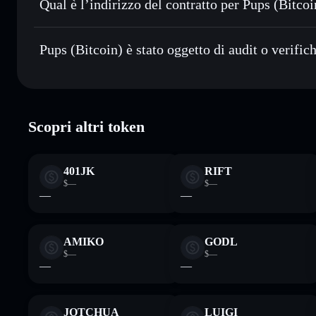
Qual è l’indirizzo del contratto per Pups (Bitcoi
Monitorare in tempo reale
— conosci prezzo, volume, capi
privacy
Pups (Bitcoin)
Conservare in modo sicuro
— tieni i tuoi PUPS in un walle
2oGLxYuNBJRcepT1mEV6KnETaLD7Bf6qq3CM6skas
Pups (Bitcoin) è stato oggetto di audit o verific
esclusivo controllo delle tue chiavi private
Pups (Bitcoin)
verificato
Scopri altri token
401JK
RIFT
$—
$—
—
—
AMIKO
GODL
$—
$—
—
—
JOTCHUA
LUIGI