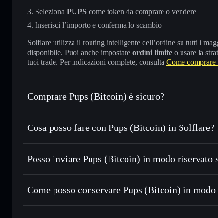
Seleziona
PUPS
come token da comprare o vendere
Inserisci l’importo e conferma lo scambio
Solflare utilizza il routing intelligente dell’ordine su tutti i 
disponibile. Puoi anche impostare
ordini limite
o usare la stra
tuoi trade. Per indicazioni complete, consulta
Come comprare P
Comprare Pups (Bitcoin) è sicuro?
Pups (Bitcoin)
token verificato
Cosa posso fare con Pups (Bitcoin) in Solflare?
Pups (Bitcoin)
wallet Solflare
Posso inviare Pups (Bitcoin) in modo riservato 
Scambiare istantaneamente
— scambia PUPS in SOL, USDC 
con il routing intelligente dell’ordine
wallet Solflare
Aggregatore di privacy
Impostare ordini limite
— automatizza i tuoi trade al pre
(Bitcoin)
Come posso conservare Pups (Bitcoin) in modo 
Usare il DCA
— applica la strategia dollar-cost average 
Pups (Bitcoin)
Inviare in modo riservato
— trasferisci PUPS senza colleg
privacy incorporato di Solflare