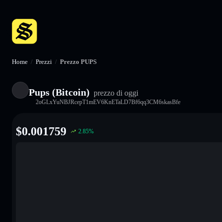
Home
/
Prezzi
/
Prezzo PUPS
Pups (Bitcoin)
prezzo di oggi
2oGLxYuNBJRcepT1mEV6KnETaLD7Bf6qq3CM6skasBfe
$
0.001759
2.85
%