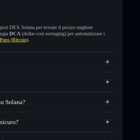
maggiori DEX Solana per trovare il prezzo migliore
tegia
DCA
(dollar-cost averaging) per automatizzare i
ups (Bitcoin)
.
su Solana?
o in migliaia di altri token Solana al prezzo migliore
Pups
zzo desiderato di PUPS
sicuro?
su PUPS nel tempo
wallet non-custodial
Solflare
are pubblicamente i wallet usando l’Aggregatore di