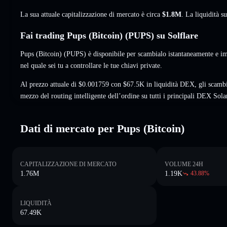
La sua attuale capitalizzazione di mercato è circa
$1.8M
. La liquidità 
Fai trading Pups (Bitcoin) (PUPS) su Solflare
Pups (Bitcoin) (PUPS) è disponibile per scambialo istantaneamente e im
nel quale sei tu a controllare le tue chiavi private.
Al prezzo attuale di $0.001759 con $67.5K in liquidità DEX, gli scamb
mezzo del routing intelligente dell’ordine su tutti i principali DEX Sola
Dati di mercato per Pups (Bitcoin)
CAPITALIZZAZIONE DI MERCATO
VOLUME 24H
1.76M
1.19K
43.88
%
LIQUIDITÀ
67.49K