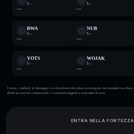
$—
$—
—
—
RWA
NUB
$—
$—
—
—
YOTS
WOJAK
$—
$—
—
—
I nomi, i simboli, le immagini e le descrizioni dei token provengono dai metadati on-chain e 
diritti sui marchi commerciali e i contenuti soggetti a copyright di terzi.
ENTRA NELLA FORTEZZ