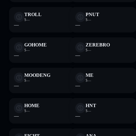
TROLL
PNUT
$—
$—
—
—
GOHOME
ZEREBRO
$—
$—
—
—
MOODENG
ME
$—
$—
—
—
HOME
HNT
$—
$—
—
—
FIGHT
ANA