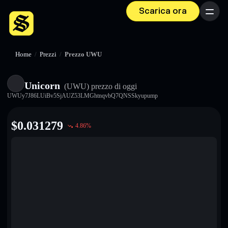
Scarica ora
Menu
Home
/
Prezzi
/
Prezzo UWU
Unicorn
(UWU)
prezzo di oggi
UWUy7J86LUiBv5SjAUZ53LMGhtnqvbQ7QNSSkyupump
$
0.031279
4.86
%