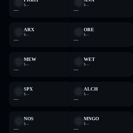
$—
$—
—
—
ARX
ORE
$—
$—
—
—
MEW
WET
$—
$—
—
—
SPX
ALCH
$—
$—
—
—
NOS
MNGO
$—
$—
—
—