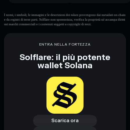
I nomi, i simboli, le immagini e le descrizioni dei token provengono dai metadati on-chain
e da registri di terze parti. Solflare non sponsorizza, verifica la proprietà né accampa diritti
sui marchi commerciali e i contenuti soggetti a copyright di terzi.
ENTRA NELLA FORTEZZA
Solflare: il più potente
wallet Solana
Scarica ora
Accedi al wallet
Scarica ora