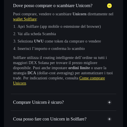
Dove posso comprare o scambiare Unicorn?
Puoi comprare, vendere o scambiare
Unicorn
direttamente nel
wallet Solflare
:
Apri Solflare (app mobile o estensione del browser)
Vai alla scheda Scambia
Seleziona
UWU
come token da comprare o vendere
Inserisci l’importo e conferma lo scambio
Solflare utilizza il routing intelligente dell’ordine su tutti i
maggiori DEX Solana per trovare il prezzo migliore
disponibile. Puoi anche impostare
ordini limite
o usare la
strategia
DCA
(dollar-cost averaging) per automatizzare i tuoi
trade. Per indicazioni complete, consulta
Come comprare
Unicorn
.
Comprare Unicorn è sicuro?
Unicorn
token verificato
Cosa posso fare con Unicorn in Solflare?