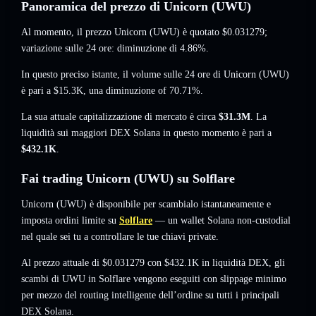
Panoramica del prezzo di Unicorn (UWU)
Al momento, il prezzo Unicorn (UWU) è quotato
$0.031279
;
variazione sulle 24 ore: diminuzione di 4.86%
.
In questo preciso istante, il volume sulle 24 ore di Unicorn (UWU)
è pari a
$15.3K
,
una diminuzione of 70.71%
.
La sua attuale capitalizzazione di mercato è circa
$31.3M
. La
liquidità sui maggiori DEX Solana in questo momento è pari a
$432.1K
.
Fai trading Unicorn (UWU) su Solflare
Unicorn (UWU) è disponibile per scambialo istantaneamente e
imposta ordini limite su
Solflare
— un wallet Solana non-custodial
nel quale sei tu a controllare le tue chiavi private.
Al prezzo attuale di $0.031279 con $432.1K in liquidità DEX, gli
scambi di UWU in Solflare vengono eseguiti con slippage minimo
per mezzo del routing intelligente dell’ordine su tutti i principali
DEX Solana.