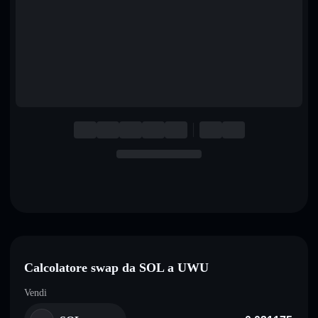
English
Deutsch
Italiano
Português
Español
Calcolatore swap da SOL a UWU
Vendi