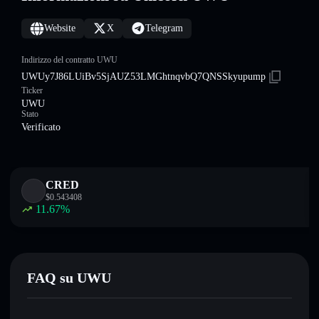
Website
X
Telegram
Indirizzo del contratto UWU
UWUy7J86LUiBv5SjAUZ53LMGhtnqvbQ7QNSSkyupump
Ticker
UWU
Stato
Verificato
CRED
$
0.543408
11.67
%
FAQ su UWU