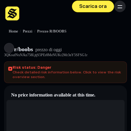
Scarica ora
Menu
Home
/
Prezzi
/
Prezzo R/BOOBS
r/boobs
prezzo di oggi
3QKsufNxNJkz758LjtjS5PEr8MeNUKr2Mr3nY5SFSG1r
Risk status: Danger
Check detailed risk information below. Click to view the risk
overview section.
No price information available at this time.