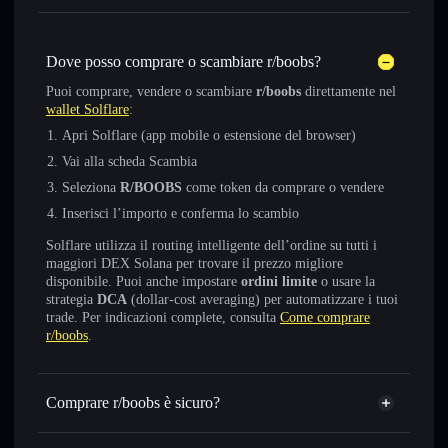
Dove posso comprare o scambiare r/boobs?
Puoi comprare, vendere o scambiare
r/boobs
direttamente nel
wallet Solflare
:
Apri Solflare (app mobile o estensione del browser)
Vai alla scheda Scambia
Seleziona
R/BOOBS
come token da comprare o vendere
Inserisci l’importo e conferma lo scambio
Solflare utilizza il routing intelligente dell’ordine su tutti i
maggiori DEX Solana per trovare il prezzo migliore
disponibile. Puoi anche impostare
ordini limite
o usare la
strategia
DCA
(dollar-cost averaging) per automatizzare i tuoi
trade. Per indicazioni complete, consulta
Come comprare
r/boobs
.
Comprare r/boobs è sicuro?
r/boobs
non è verificato