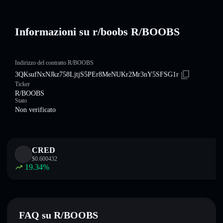
Informazioni su r/boobs R/BOOBS
Indirizzo del contratto R/BOOBS
3QKsufNxNJkz758LjtjS5PEr8MeNUKr2Mr3nY5SFSG1r
Ticker
R/BOOBS
Stato
Non verificato
CRED
$
0.600432
19.34
%
FAQ su R/BOOBS