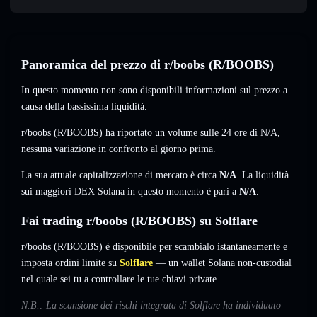
Panoramica del prezzo di r/boobs (R/BOOBS)
In questo momento non sono disponibili informazioni sul prezzo a
causa della bassissima liquidità.
r/boobs (R/BOOBS) ha riportato un volume sulle 24 ore di
N/A
,
nessuna variazione
in confronto al giorno prima.
La sua attuale capitalizzazione di mercato è circa
N/A
. La liquidità
sui maggiori DEX Solana in questo momento è pari a
N/A
.
Fai trading r/boobs (R/BOOBS) su Solflare
r/boobs (R/BOOBS) è disponibile per scambialo istantaneamente e
imposta ordini limite su
Solflare
— un wallet Solana non-custodial
nel quale sei tu a controllare le tue chiavi private.
N.B.: La scansione dei rischi integrata di Solflare ha individuato