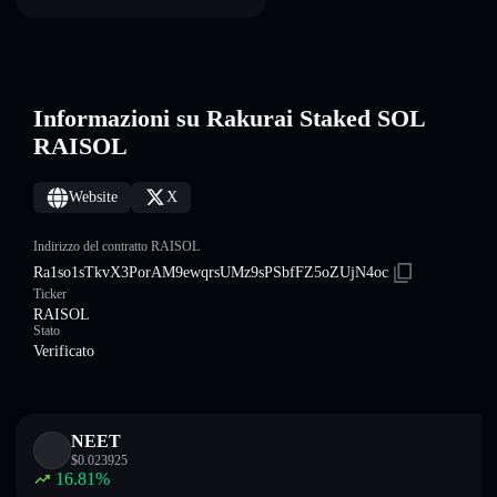
Informazioni su Rakurai Staked SOL
RAISOL
Website
X
Indirizzo del contratto RAISOL
Ra1so1sTkvX3PorAM9ewqrsUMz9sPSbfFZ5oZUjN4oc
Ticker
RAISOL
Stato
Verificato
NEET
$
0.023925
16.81
%