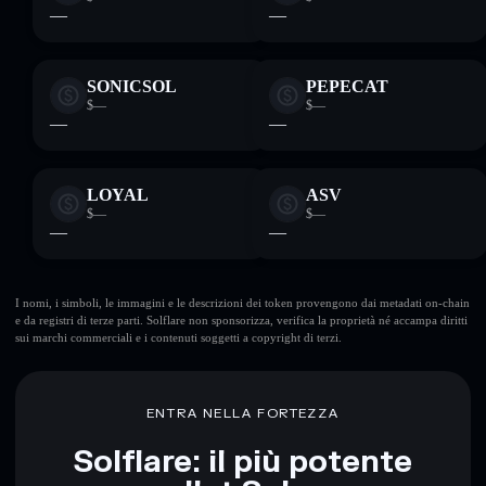
—
—
SONICSOL
PEPECAT
$—
$—
—
—
LOYAL
ASV
$—
$—
—
—
I nomi, i simboli, le immagini e le descrizioni dei token provengono dai metadati on-chain
e da registri di terze parti. Solflare non sponsorizza, verifica la proprietà né accampa diritti
sui marchi commerciali e i contenuti soggetti a copyright di terzi.
ENTRA NELLA FORTEZZA
Solflare: il più potente