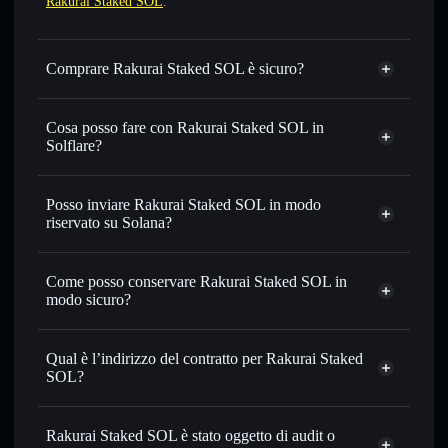
Rakurai Staked SOL
.
Comprare Rakurai Staked SOL è sicuro?
Rakurai Staked SOL
token verificato
Cosa posso fare con Rakurai Staked SOL in
Solflare?
Rakurai Staked SOL
wallet Solflare
Scambiare istantaneamente
— scambia RAISOL in SOL,
Posso inviare Rakurai Staked SOL in modo
USDC o in migliaia di altri token Solana al prezzo migliore
riservato su Solana?
con il routing intelligente dell’ordine
wallet Solflare
Aggregatore di privacy
Impostare ordini limite
— automatizza i tuoi trade al
Rakurai
Come posso conservare Rakurai Staked SOL in
prezzo desiderato di RAISOL
Staked SOL
modo sicuro?
Usare il DCA
— applica la strategia dollar-cost average su
RAISOL nel tempo
Rakurai Staked SOL
wallet non-custodial
Solflare
Inviare in modo riservato
— trasferisci RAISOL senza
Qual è l’indirizzo del contratto per Rakurai Staked
collegare pubblicamente i wallet usando l’Aggregatore di
SOL?
privacy incorporato di Solflare
Rakurai Staked
Monitorare in tempo reale
— conosci prezzo, volume,
SOL
capitalizzazione di mercato e liquidità di RAISOL
Rakurai Staked SOL è stato oggetto di audit o
Aggregatore di privacy
Ra1so1sTkvX3PorAM9ewqrsUMz9sPSbfFZ5oZUjN4oc