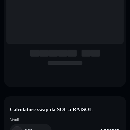
English
Deutsch
Italiano
Português
Español
Calcolatore swap da SOL a RAISOL
Vendi