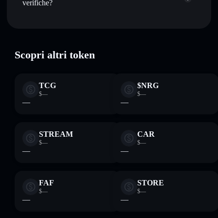
verifiche?
Conservare in modo sicuro
— tieni i tuoi RAISOL in un
wallet non-custodial all’interno del quale hai il pieno ed
Rakurai Staked SOL
verificato
esclusivo controllo delle tue chiavi private
RAISOL
wallet Solflare
Scopri altri token
TCG
$NRG
$—
$—
—
—
STREAM
CAR
$—
$—
—
—
FAF
STORE
$—
$—
—
—