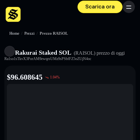
Scarica ora
Menu
Home
/
Prezzi
/
Prezzo RAISOL
Rakurai Staked SOL
(RAISOL)
prezzo di oggi
Ra1so1sTkvX3PorAM9ewqrsUMz9sPSbfFZ5oZUjN4oc
$
96.608645
1.04
%