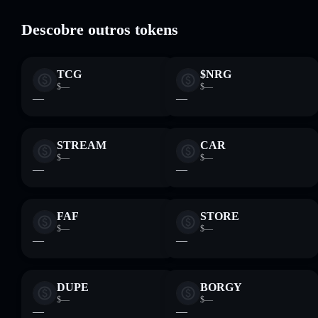
Solflare
Descobre outros tokens
TCG
$NRG
$—
$—
—
—
STREAM
CAR
$—
$—
—
—
FAF
STORE
$—
$—
—
—
DUPE
BORGY
$—
$—
—
—