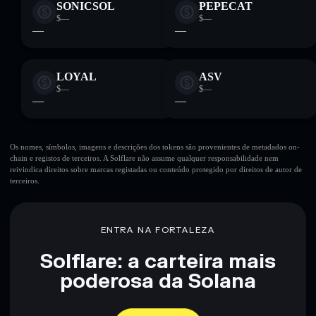
SONICSOL
PEPECAT
$—
$—
—
—
LOYAL
ASV
$—
$—
—
—
Os nomes, símbolos, imagens e descrições dos tokens são provenientes de metadados on-
chain e registos de terceiros. A Solflare não assume qualquer responsabilidade nem
reivindica direitos sobre marcas registadas ou conteúdo protegido por direitos de autor de
terceiros.
ENTRA NA FORTALEZA
Solflare: a carteira mais
poderosa da Solana