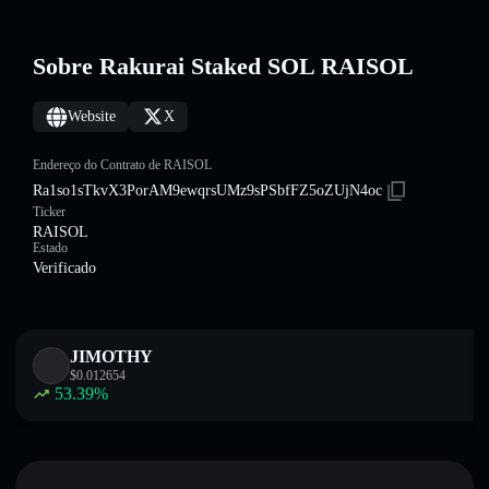
Sobre Rakurai Staked SOL RAISOL
Website
X
Endereço do Contrato de RAISOL
Ra1so1sTkvX3PorAM9ewqrsUMz9sPSbfFZ5oZUjN4oc
Ticker
RAISOL
Estado
Verificado
JIMOTHY
$
0.012654
53.39
%