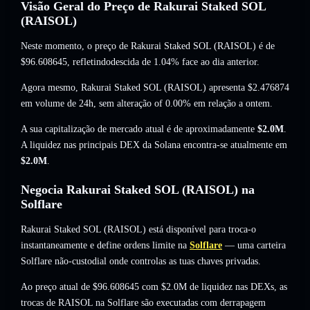
Visão Geral do Preço de Rakurai Staked SOL
(RAISOL)
Neste momento, o preço de Rakurai Staked SOL (RAISOL) é de
$96.608645
, refletindodescida de 1.04%
face ao dia anterior.
Agora mesmo, Rakurai Staked SOL (RAISOL) apresenta
$2.476874
em volume de 24h,
sem alteração of 0.00%
em relação a ontem.
A sua capitalização de mercado atual é de aproximadamente
$2.0M
.
A liquidez nas principais DEX da Solana encontra-se atualmente em
$2.0M
.
Negocia Rakurai Staked SOL (RAISOL) na
Solflare
Rakurai Staked SOL (RAISOL) está disponível para troca-o
instantaneamente e define ordens limite na
Solflare
— uma carteira
Solflare não-custodial onde controlas as tuas chaves privadas.
Ao preço atual de $96.608645 com $2.0M de liquidez nas DEXs, as
trocas de RAISOL na Solflare são executadas com derrapagem