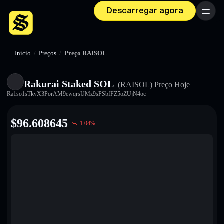
Descarregar agora
Menu
Início
/
Preços
/
Preço RAISOL
Rakurai Staked SOL
(RAISOL)
Preço Hoje
Ra1so1sTkvX3PorAM9ewqrsUMz9sPSbfFZ5oZUjN4oc
$
96.608645
1.04
%