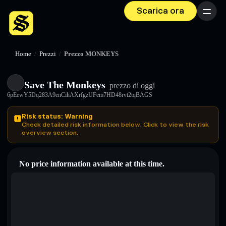
Scarica ora
Menu
Home
/
Prezzi
/
Prezzo MONKEYS
Save The Monkeys
prezzo di oggi
6pEewY5Dq283A9enCihAXrfgzUFem7HD48rvt2tqBAGS
Risk status: Warning
Check detailed risk information below. Click to view the risk
overview section.
No price information available at this time.