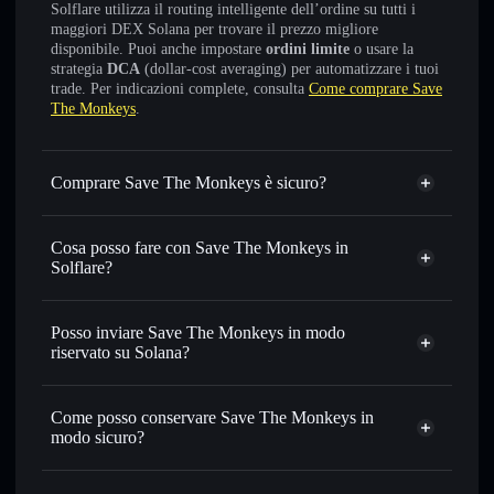
Solflare utilizza il routing intelligente dell’ordine su tutti i
maggiori DEX Solana per trovare il prezzo migliore
disponibile. Puoi anche impostare
ordini limite
o usare la
strategia
DCA
(dollar-cost averaging) per automatizzare i tuoi
trade. Per indicazioni complete, consulta
Come comprare Save
The Monkeys
.
Comprare Save The Monkeys è sicuro?
Save The Monkeys
non è verificato
Cosa posso fare con Save The Monkeys in
Solflare?
Save The Monkeys
wallet Solflare
Scambiare istantaneamente
— scambia MONKEYS in
Posso inviare Save The Monkeys in modo
SOL, USDC o in migliaia di altri token Solana al prezzo
riservato su Solana?
migliore con il routing intelligente dell’ordine
Aggregatore di privacy
Impostare ordini limite
— automatizza i tuoi trade al
Come posso conservare Save The Monkeys in
prezzo desiderato di MONKEYS
modo sicuro?
Usare il DCA
— applica la strategia dollar-cost average su
MONKEYS nel tempo
Save The Monkeys
wallet non-custodial
Solflare