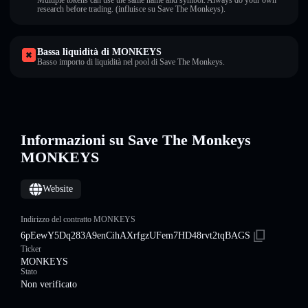
Multiple tokens can use the same name and symbol. Always do your own
research before trading. (influisce su Save The Monkeys).
Bassa liquidità di MONKEYS
Basso importo di liquidità nel pool di Save The Monkeys.
Informazioni su Save The Monkeys
MONKEYS
Website
Indirizzo del contratto MONKEYS
6pEewY5Dq283A9enCihAXrfgzUFem7HD48rvt2tqBAGS
Ticker
MONKEYS
Stato
Non verificato