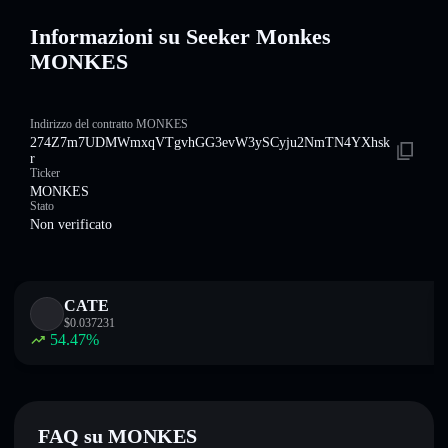
Informazioni su Seeker Monkes
MONKES
Indirizzo del contratto MONKES
274Z7m7UDMWmxqVTgvhGG3evW3ySCyju2NmTN4YXhsk
r
Ticker
MONKES
Stato
Non verificato
CATE
$
0.037231
54.47
%
FAQ su MONKES