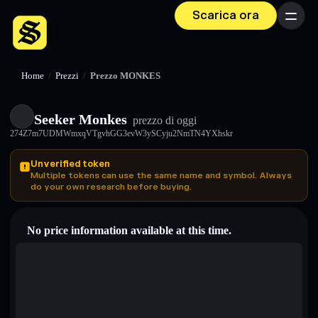
Scarica ora
Menu
Home
/
Prezzi
/
Prezzo MONKES
Seeker Monkes
prezzo di oggi
274Z7m7UDMWmxqVTgvhGG3evW3ySCyju2NmTN4YXhskr
Unverified token
Multiple tokens can use the same name and symbol. Always
do your own research before buying.
No price information available at this time.