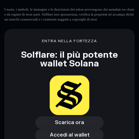
I nomi, i simboli, le immagini e le descrizioni dei token provengono dai metadati on-chain
e da registri di terze parti. Solflare non sponsorizza, verifica la proprietà né accampa diritti
sui marchi commerciali e i contenuti soggetti a copyright di terzi.
Disclaimer: Queste informazioni hanno esclusivamente scopi
formativi e non costituiscono una consulenza finanziaria.
Informati sempre autonomamente. Dati forniti da
ENTRA NELLA FORTEZZA
rugcheck.xyz.
Solflare: il più potente
wallet Solana
Scarica ora
Accedi al wallet
Scarica ora
Accedi al wallet