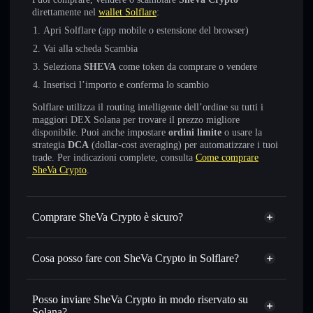
direttamente nel
wallet Solflare
:
Apri Solflare (app mobile o estensione del browser)
Vai alla scheda Scambia
Seleziona
SHEVA
come token da comprare o vendere
Inserisci l’importo e conferma lo scambio
Solflare utilizza il routing intelligente dell’ordine su tutti i
maggiori DEX Solana per trovare il prezzo migliore
disponibile. Puoi anche impostare
ordini limite
o usare la
strategia
DCA
(dollar-cost averaging) per automatizzare i tuoi
trade. Per indicazioni complete, consulta
Come comprare
SheVa Crypto
.
Comprare SheVa Crypto è sicuro?
SheVa Crypto
non è verificato
Cosa posso fare con SheVa Crypto in Solflare?
SheVa Crypto
wallet Solflare
Scambiare istantaneamente
— scambia SHEVA in SOL,
Posso inviare SheVa Crypto in modo riservato su
USDC o in migliaia di altri token Solana al prezzo migliore
Solana?