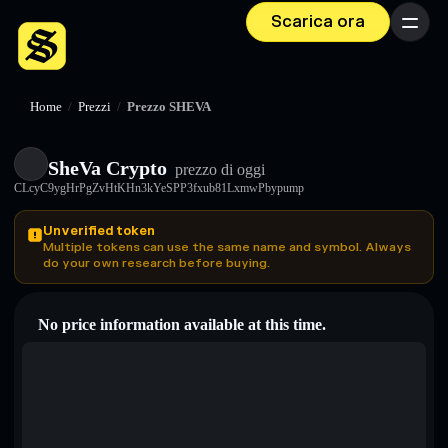
Scarica ora
Menu
Home
/
Prezzi
/
Prezzo SHEVA
SheVa Crypto
prezzo di oggi
CLcyC9ygHrPgZvHtKHn3kYeSPP3fxub81LxmwPbypump
Unverified token
Multiple tokens can use the same name and symbol. Always
do your own research before buying.
No price information available at this time.