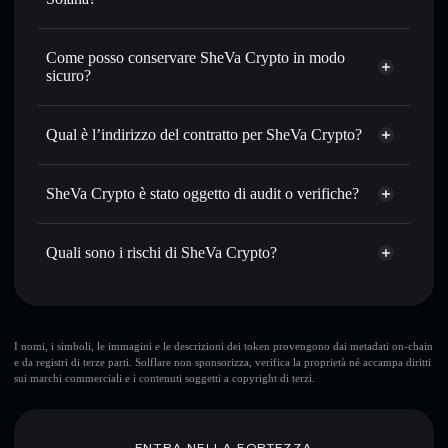
con il routing intelligente dell’ordine
Aggregatore di privacy
Impostare ordini limite
— automatizza i tuoi trade al
Come posso conservare SheVa Crypto in modo
prezzo desiderato di SHEVA
sicuro?
Usare il DCA
— applica la strategia dollar-cost average su
SHEVA nel tempo
SheVa Crypto
wallet non-custodial
Solflare
Inviare in modo riservato
— trasferisci SHEVA senza
Qual è l’indirizzo del contratto per SheVa Crypto?
collegare pubblicamente i wallet usando l’Aggregatore di
privacy incorporato di Solflare
SheVa Crypto
Solflare
CLcyC9ygHrPgZvHtKHn3kYeSPP3fxub81LxmwPbypump
Monitorare in tempo reale
— conosci prezzo, volume,
SheVa Crypto
SheVa Crypto è stato oggetto di audit o verifiche?
Aggregatore
capitalizzazione di mercato e liquidità di SHEVA
di privacy
SheVa Crypto
non è verificato
Conservare in modo sicuro
— tieni i tuoi SHEVA in un
SHEVA
wallet Solflare
Quali sono i rischi di SheVa Crypto?
wallet non-custodial all’interno del quale hai il pieno ed
esclusivo controllo delle tue chiavi private
Rischi principali di SheVa Crypto:
I nomi, i simboli, le immagini e le descrizioni dei token provengono dai metadati on-chain
e da registri di terze parti. Solflare non sponsorizza, verifica la proprietà né accampa diritti
sui marchi commerciali e i contenuti soggetti a copyright di terzi.
Disclaimer: Queste informazioni hanno esclusivamente scopi
formativi e non costituiscono una consulenza finanziaria.
Informati sempre autonomamente. Dati forniti da