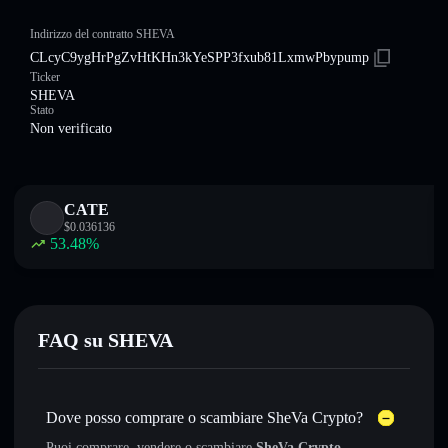
Indirizzo del contratto SHEVA
CLcyC9ygHrPgZvHtKHn3kYeSPP3fxub81LxmwPbypump
Ticker
SHEVA
Stato
Non verificato
CATE
$
0.036136
53.48
%
FAQ su SHEVA
Dove posso comprare o scambiare SheVa Crypto?
Puoi comprare, vendere o scambiare
SheVa Crypto