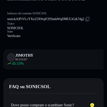
Indirizzo del contratto SONICSOL
sonickAJFiVLcYXx25X9vpF293udaWqDMUCiGtk7dg2
Ticker
SONICSOL
Stato
Verificato
JIMOTHY
$
0.010367
45.53
%
FAQ su SONICSOL
Dove posso comprare o scambiare Sonic?