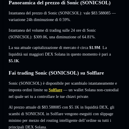
Panoramica del prezzo di Sonic (SONICSOL)
Istantanea del prezzo di Sonic (SONICSOL): vale
$83.588085
—
variazione 24h diminuzione di 0.59%
.
Istantanea del volume di trading sulle 24 ore di Sonic
(SONICSOL):
$309.06
,
una diminuzione of 64.81%
.
La sua attuale capitalizzazione di mercato è circa
$1.9M
. La
liquidità sui maggiori DEX Solana in questo momento è pari a
$5.1K
.
Fai trading Sonic (SONICSOL) su Solflare
Sonic (SONICSOL) è disponibile per scambialo istantaneamente e
imposta ordini limite su
Solflare
— un wallet Solana non-custodial
nel quale sei tu a controllare le tue chiavi private.
Al prezzo attuale di $83.588085 con $5.1K in liquidità DEX, gli
scambi di SONICSOL in Solflare vengono eseguiti con slippage
minimo per mezzo del routing intelligente dell’ordine su tutti i
principali DEX Solana.