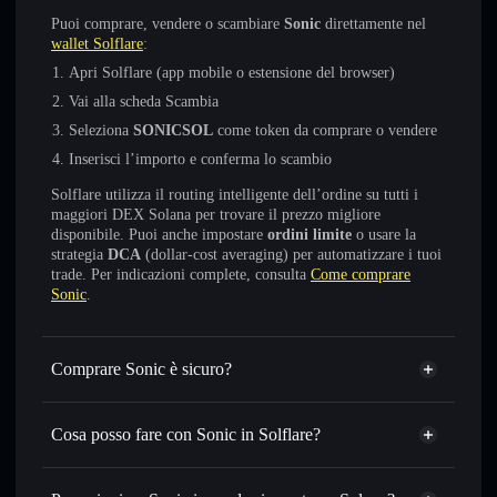
Puoi comprare, vendere o scambiare
Sonic
direttamente nel
wallet Solflare
:
Apri Solflare (app mobile o estensione del browser)
Vai alla scheda Scambia
Seleziona
SONICSOL
come token da comprare o vendere
Inserisci l’importo e conferma lo scambio
Solflare utilizza il routing intelligente dell’ordine su tutti i
maggiori DEX Solana per trovare il prezzo migliore
disponibile. Puoi anche impostare
ordini limite
o usare la
strategia
DCA
(dollar-cost averaging) per automatizzare i tuoi
trade. Per indicazioni complete, consulta
Come comprare
Sonic
.
Comprare Sonic è sicuro?
Sonic
token verificato
Cosa posso fare con Sonic in Solflare?
Sonic
wallet Solflare
Scambiare istantaneamente
— scambia SONICSOL in