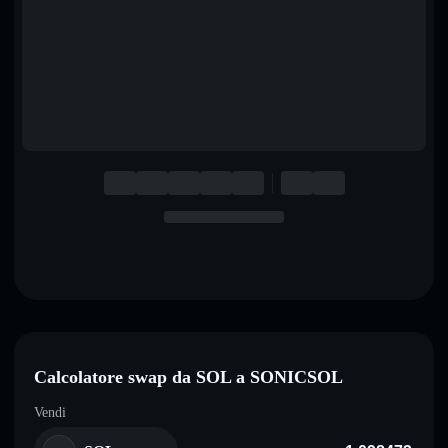
English
Deutsch
Italiano
Português
Español
Calcolatore swap da SOL a SONICSOL
Vendi