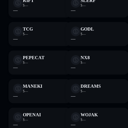
RIFT
SLERF
$—
$—
—
—
TCG
GODL
$—
$—
—
—
PEPECAT
NX8
$—
$—
—
—
MANEKI
DREAMS
$—
$—
—
—
OPENAI
WOJAK
$—
$—
—
—