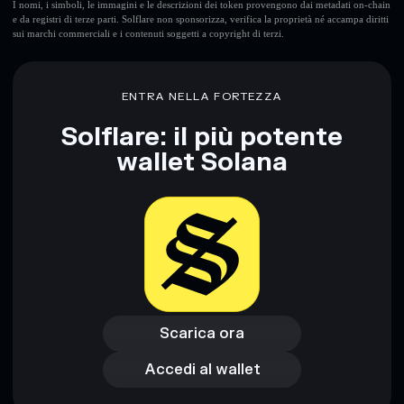
I nomi, i simboli, le immagini e le descrizioni dei token provengono dai metadati on-chain
e da registri di terze parti. Solflare non sponsorizza, verifica la proprietà né accampa diritti
sui marchi commerciali e i contenuti soggetti a copyright di terzi.
ENTRA NELLA FORTEZZA
Solflare: il più potente
wallet Solana
Scarica ora
Accedi al wallet
Scarica ora
Accedi al wallet