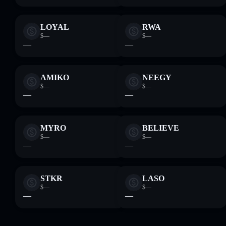
LOYAL
RWA
$—
$—
—
—
AMIKO
NEEGY
$—
$—
—
—
MYRO
BELIEVE
$—
$—
—
—
STKR
LASO
$—
$—
—
—