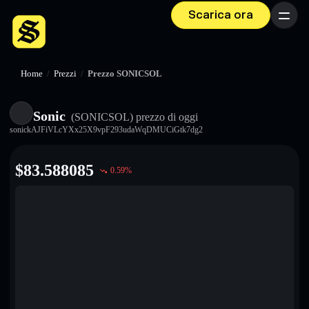
Scarica ora
Menu
Home
/
Prezzi
/
Prezzo SONICSOL
Sonic
(SONICSOL)
prezzo di oggi
sonickAJFiVLcYXx25X9vpF293udaWqDMUCiGtk7dg2
$
83.588085
0.59
%