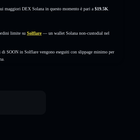
à sui maggiori DEX Solana in questo momento è pari a
$19.5K
.
dini limite su
Solflare
— un wallet Solana non-custodial nel
i di SOON in Solflare vengono eseguiti con slippage minimo per
na.