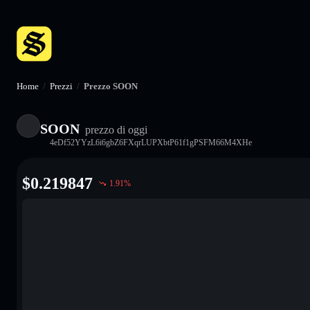
Home
/
Prezzi
/
Prezzo SOON
SOON
prezzo di oggi
4eDf52YYzL6i6gbZ6FXqrLUPXbtP61f1gPSFM66M4XHe
$
0.219847
1.91
%