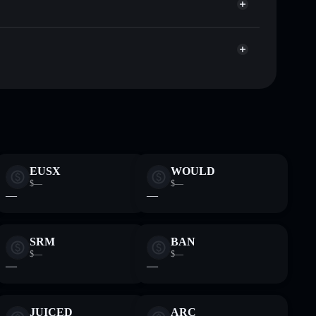
Aggregatore di privacy
italizzazione di mercato e liquidità di SOON
2YYzL6i6gbZ6FXqrLUPXbtP61f1gPSFM66M4XHe
et non-custodial all’interno del quale hai il pieno ed
EUSX
WOULD
$—
$—
—
—
SRM
BAN
$—
$—
—
—
JUICED
ARC