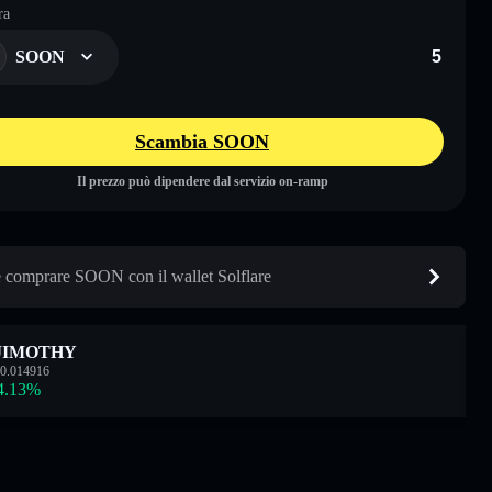
ra
SOON
Scambia SOON
Il prezzo può dipendere dal servizio on-ramp
comprare SOON con il wallet Solflare
JIMOTHY
0.014916
4.13
%