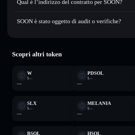
Qual è l’indirizzo del contratto per SOON?
Monitorare in tempo reale
— conosci prezzo, volume, cap
SOON
4eDf5
Conservare in modo sicuro
— tieni i tuoi SOON in un wall
SOON è stato oggetto di audit o verifiche?
esclusivo controllo delle tue chiavi private
SOON
wallet Solflare
SOON
verificato
Scopri altri token
W
PDSOL
$—
$—
—
—
SLX
MELANIA
$—
$—
—
—
BSOL
HSOL