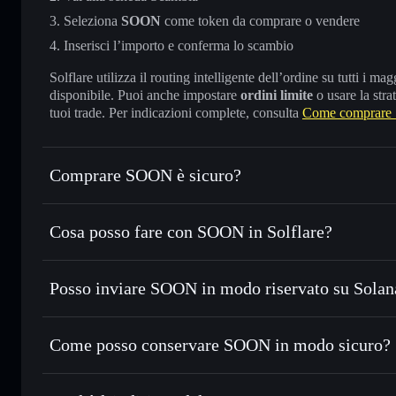
Seleziona
SOON
come token da comprare o vendere
Inserisci l’importo e conferma lo scambio
Solflare utilizza il routing intelligente dell’ordine su tutti i 
disponibile. Puoi anche impostare
ordini limite
o usare la stra
tuoi trade. Per indicazioni complete, consulta
Come comprar
Comprare SOON è sicuro?
SOON
token verificato
Cosa posso fare con SOON in Solflare?
SOON
wallet Solflare
Posso inviare SOON in modo riservato su Solan
Scambiare istantaneamente
— scambia SOON in SOL, USDC
migliore con il routing intelligente dell’ordine
wallet Solflare
Aggregatore di privacy
Impostare ordini limite
— automatizza i tuoi trade al pre
Come posso conservare SOON in modo sicuro?
Usare il DCA
— applica la strategia dollar-cost average 
SOON
wal
Inviare in modo riservato
— trasferisci SOON senza colle
privacy incorporato di Solflare