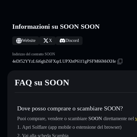
Informazioni su SOON SOON
Website
X
Discord
Indirizzo del contratto SOON
4eDf52YYzL6i6gbZ6FXqrLUPXbtP61f1gPSFM66M4XHe
FAQ su SOON
Dove posso comprare o scambiare SOON?
Puoi comprare, vendere o scambiare
SOON
direttamente nel
Apri Solflare (app mobile o estensione del browser)
Vai alla scheda Scambia