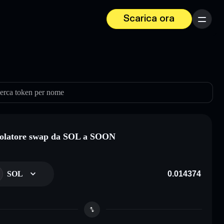
Scarica ora
Menu
erca token per nome
olatore swap da SOL a SOON
SOL