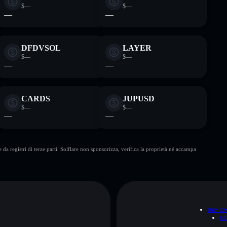
$—
$—
—
—
DFDVSOL
LAYER
$—
$—
—
—
CARDS
JUPUSD
$—
$—
—
—
da registri di terze parti. Solflare non sponsorizza, verifica la proprietà né accampa
A
INFO
M