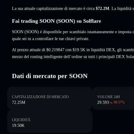
La sua attuale capitalizzazione di mercato è circa
$72.2M
. La liquidit
Fai trading SOON (SOON) su Solflare
SOON (SOON) è disponibile per scambialo istantaneamente e imposta or
quale sei tu a controllare le tue chiavi private.
Al prezzo attuale di $0.219847 con $19.5K in liquidità DEX, gli scamb
mezzo del routing intelligente dell’ordine su tutti i principali DEX Sola
Dati di mercato per SOON
CAPITALIZZAZIONE DI MERCATO
VOLUME 24H
72.25M
29.593
99.57
%
LIQUIDITÀ
19.50K