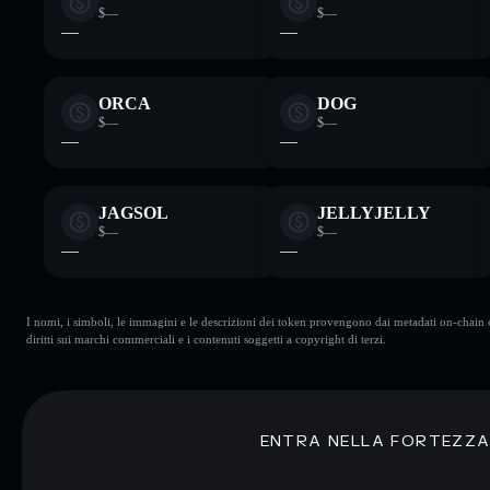
$—
$—
—
—
ORCA
DOG
$—
$—
—
—
JAGSOL
JELLYJELLY
$—
$—
—
—
I nomi, i simboli, le immagini e le descrizioni dei token provengono dai metadati on-chain e 
diritti sui marchi commerciali e i contenuti soggetti a copyright di terzi.
ENTRA NELLA FORTEZZ