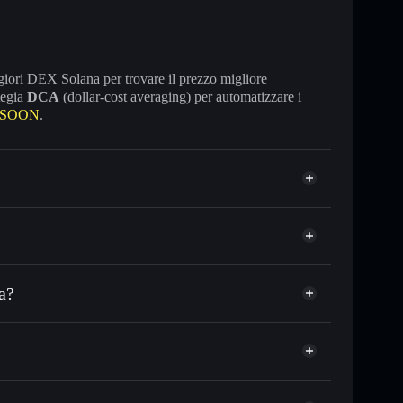
maggiori DEX Solana per trovare il prezzo migliore
tegia
DCA
(dollar-cost averaging) per automatizzare i
e SOON
.
a?
 o in migliaia di altri token Solana al prezzo
SOON
zzo desiderato di SOON
su SOON nel tempo
let non-custodial
Solflare
gare pubblicamente i wallet usando l’Aggregatore di