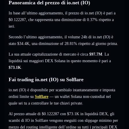
Panoramica del prezzo di io.net (IO)
In base all’ultimo aggiornamento, il prezzo di io.net (IO) è pari a
$0.122287
, che rappresenta una diminuzione di 0.37%
rispetto a
ieri.
Secondo l’ultimo aggiornamento, il volume 24h di io.net (IO) è
stato
$34.4K
,
una diminuzione of 28.81%
rispetto al giorno prima.
La sua attuale capitalizzazione di mercato è circa
$97.7M
. La
liquidità sui maggiori DEX Solana in questo momento è pari a
$73.1K
.
Fai trading io.net (IO) su Solflare
io.net (IO) è disponibile per scambialo istantaneamente e imposta
ordini limite su
Solflare
— un wallet Solana non-custodial nel
quale sei tu a controllare le tue chiavi private.
Al prezzo attuale di $0.122287 con $73.1K in liquidità DEX, gli
scambi di IO in Solflare vengono eseguiti con slippage minimo per
mezzo del routing intelligente dell’ordine su tutti i principali DEX