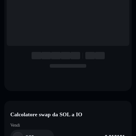
English
Deutsch
Italiano
Português
Español
Calcolatore swap da SOL a IO
Vendi