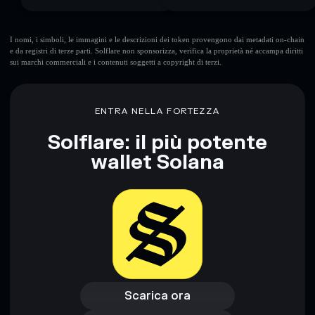
I nomi, i simboli, le immagini e le descrizioni dei token provengono dai metadati on-chain
e da registri di terze parti. Solflare non sponsorizza, verifica la proprietà né accampa diritti
sui marchi commerciali e i contenuti soggetti a copyright di terzi.
ENTRA NELLA FORTEZZA
Solflare: il più potente
wallet Solana
Scarica ora
Accedi al wallet
Scarica ora