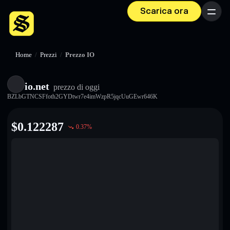
Scarica ora
Menu
Home
/
Prezzi
/
Prezzo IO
io.net
prezzo di oggi
BZLbGTNCSFfoth2GYDtwr7e4imWzpR5jqcUuGEwr646K
$
0.122287
0.37
%