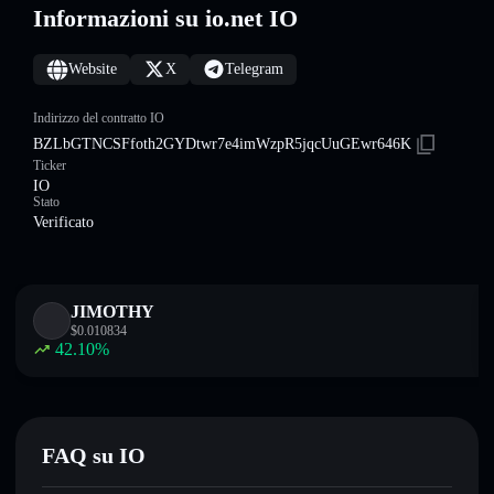
Informazioni su io.net IO
Website
X
Telegram
Indirizzo del contratto IO
BZLbGTNCSFfoth2GYDtwr7e4imWzpR5jqcUuGEwr646K
Ticker
IO
Stato
Verificato
JIMOTHY
$
0.010834
42.10
%
FAQ su IO