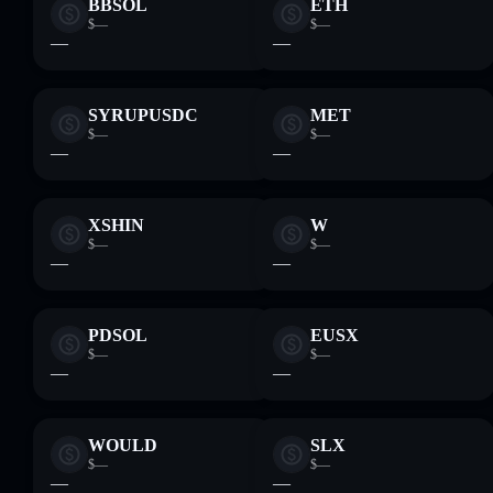
BBSOL
ETH
$—
$—
—
—
SYRUPUSDC
MET
$—
$—
—
—
XSHIN
W
$—
$—
—
—
PDSOL
EUSX
$—
$—
—
—
WOULD
SLX
$—
$—
—
—