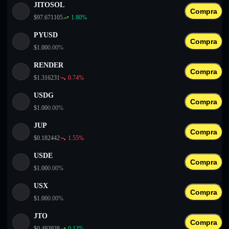
JITOSOL
Compra
$
97.671105
1.80
%
PYUSD
Compra
$
1.00
0.00
%
RENDER
Compra
$
1.316231
0.74
%
USDG
Compra
$
1.00
0.00
%
JUP
Compra
$
0.182442
1.55
%
USDE
Compra
$
1.00
0.00
%
USX
Compra
$
1.00
0.00
%
JTO
Compra
$
0.493938
0.13
%