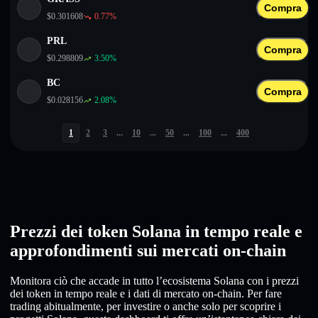
Compra
$
0.301608
0.77
%
PRL
Compra
$
0.298809
3.50
%
BC
Compra
$
0.028156
2.08
%
1
2
3
...
10
...
50
...
100
...
400
Prezzi dei token Solana in tempo reale e
approfondimenti sui mercati on-chain
Monitora ciò che accade in tutto l’ecosistema Solana con i prezzi
dei token in tempo reale e i dati di mercato on-chain. Per fare
trading abitualmente, per investire o anche solo per scoprire i