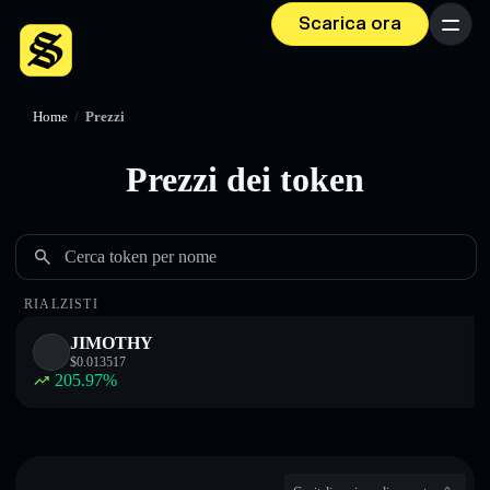
Scarica ora
Menu
Home
/
Prezzi
Prezzi dei token
Cerca token per nome
RIALZISTI
JIMOTHY
$
0.013517
205.97
%