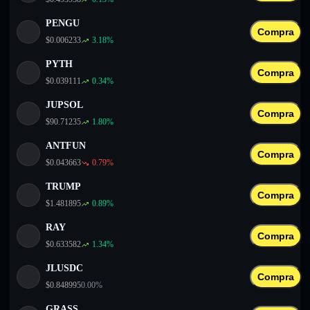
PENGU
Compra
$
0.006233
3.18
%
PYTH
Compra
$
0.039111
0.34
%
JUPSOL
Compra
$
90.71235
1.80
%
ANTFUN
Compra
$
0.043663
0.79
%
TRUMP
Compra
$
1.481895
0.89
%
RAY
Compra
$
0.633582
1.34
%
JLUSDC
Compra
$
0.848995
0.00
%
GRASS