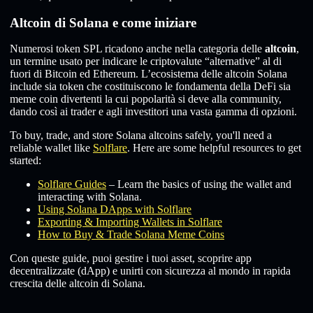
Altcoin di Solana e come iniziare
Numerosi token SPL ricadono anche nella categoria delle
altcoin
,
un termine usato per indicare le criptovalute “alternative” al di
fuori di Bitcoin ed Ethereum. L’ecosistema delle altcoin Solana
include sia token che costituiscono le fondamenta della DeFi sia
meme coin divertenti la cui popolarità si deve alla community,
dando così ai trader e agli investitori una vasta gamma di opzioni.
To buy, trade, and store Solana altcoins safely, you'll need a
reliable wallet like
Solflare
. Here are some helpful resources to get
started:
Solflare Guides
– Learn the basics of using the wallet and
interacting with Solana.
Using Solana DApps with Solflare
Exporting & Importing Wallets in Solflare
How to Buy & Trade Solana Meme Coins
Con queste guide, puoi gestire i tuoi asset, scoprire app
decentralizzate (dApp) e unirti con sicurezza al mondo in rapida
crescita delle altcoin di Solana.