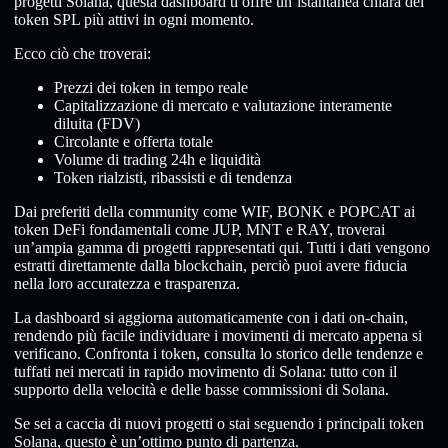
progetti Solana, questa dashboard ti offre un’istantanea chiara dei
token SPL più attivi in ogni momento.
Ecco ciò che troverai:
Prezzi dei token in tempo reale
Capitalizzazione di mercato e valutazione interamente
diluita (FDV)
Circolante e offerta totale
Volume di trading 24h e liquidità
Token rialzisti, ribassisti e di tendenza
Dai preferiti della community come WIF, BONK e POPCAT ai
token DeFi fondamentali come JUP, MNT e RAY, troverai
un’ampia gamma di progetti rappresentati qui. Tutti i dati vengono
estratti direttamente dalla blockchain, perciò puoi avere fiducia
nella loro accuratezza e trasparenza.
La dashboard si aggiorna automaticamente con i dati on-chain,
rendendo più facile individuare i movimenti di mercato appena si
verificano. Confronta i token, consulta lo storico delle tendenze e
tuffati nei mercati in rapido movimento di Solana: tutto con il
supporto della velocità e delle basse commissioni di Solana.
Se sei a caccia di nuovi progetti o stai seguendo i principali token
Solana, questo è un’ottimo punto di partenza.