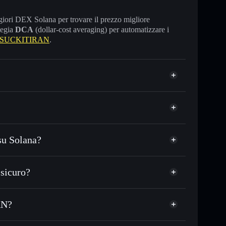
maggiori DEX Solana per trovare il prezzo migliore
tegia
DCA
(dollar-cost averaging) per automatizzare i
e SUCKITIRAN
.
su Solana?
 o in migliaia di altri token Solana al prezzo
zzo desiderato di JUWZ
sicuro?
su JUWZ nel tempo
wallet non-custodial
Solflare
gare pubblicamente i wallet usando l’Aggregatore di
SUCKITIRAN
AN?
Aggregatore di
talizzazione di mercato e liquidità di JUWZ