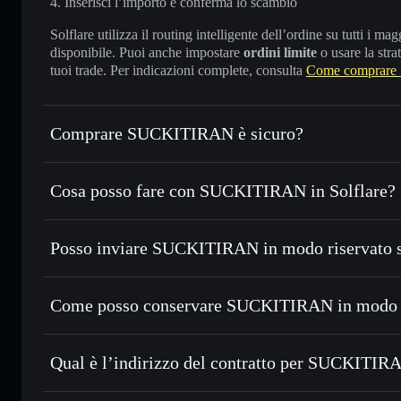
Inserisci l’importo e conferma lo scambio
Solflare utilizza il routing intelligente dell’ordine su tutti i 
disponibile. Puoi anche impostare
ordini limite
o usare la stra
tuoi trade. Per indicazioni complete, consulta
Come comprar
Comprare SUCKITIRAN è sicuro?
SUCKITIRAN
non è verificato
Cosa posso fare con SUCKITIRAN in Solflare?
SUCKITIRAN
wallet Solflare
Posso inviare SUCKITIRAN in modo riservato 
Scambiare istantaneamente
— scambia JUWZ in SOL, USDC
migliore con il routing intelligente dell’ordine
Aggregatore di privacy
Impostare ordini limite
— automatizza i tuoi trade al pre
Come posso conservare SUCKITIRAN in modo 
Usare il DCA
— applica la strategia dollar-cost average 
SUCKITIRAN
Inviare in modo riservato
— trasferisci JUWZ senza colle
Solflare
privacy incorporato di Solflare
Qual è l’indirizzo del contratto per SUCKITIR
Monitorare in tempo reale
— conosci prezzo, volume, capi
privacy
SUCKITIRAN