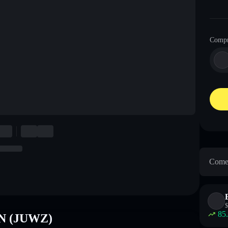
Comp
Come 
$
85
AN (JUWZ)