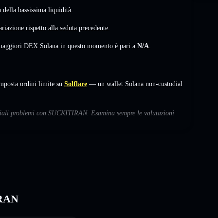
della bassissima liquidità.
ariazione
rispetto alla seduta precedente.
i maggiori DEX Solana in questo momento è pari a
N/A
.
posta ordini limite su
Solflare
— un wallet Solana non-custodial
enziali problemi con SUCKITIRAN. Esamina sempre le valutazioni
IRAN