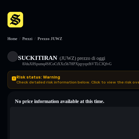
Home
/
Prezzi
/
Prezzo JUWZ
SUCKITIRAN
(JUWZ)
prezzo di oggi
8JduX8Spumq4SfCoCtXXz5h7HPXjqyyqxfhVTLC3QfvG
Risk status: Warning
Check detailed risk information below. Click to view the risk ov
No price information available at this time.