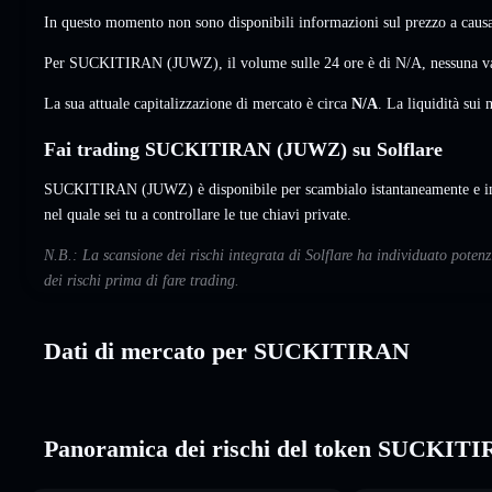
In questo momento non sono disponibili informazioni sul prezzo a causa 
Per SUCKITIRAN (JUWZ), il volume sulle 24 ore è di
N/A
,
nessuna v
La sua attuale capitalizzazione di mercato è circa
N/A
. La liquidità su
Fai trading SUCKITIRAN (JUWZ) su Solflare
SUCKITIRAN (JUWZ) è disponibile per scambialo istantaneamente e im
nel quale sei tu a controllare le tue chiavi private.
N.B.: La scansione dei rischi integrata di Solflare ha individuato pot
dei rischi prima di fare trading.
Dati di mercato per SUCKITIRAN
Panoramica dei rischi del token SUCKIT