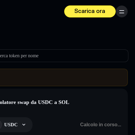
Scarica ora
Menu
erca token per nome
olatore swap da USDC a SOL
USDC