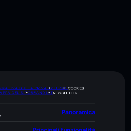
RMATIVA SULLA PRIVACY
TERMS
COOKIES
APPA DEL SITO
BRAND KIT
NEWSLETTER
Panoramica
O
Principali funzionalità