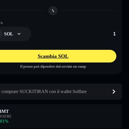
ra
SOL
Scambia SOL
Il prezzo può dipendere dal servizio on-ramp
comprare SUCKITIRAN con il wallet Solflare
BMT
0.02382
.81
%