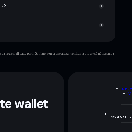
et non-custodial all’interno del quale hai il pieno ed
vG
he?
JUWZ
wallet Solflare
SUCKITIRAN
da registri di terze parti. Solflare non sponsorizza, verifica la proprietà né accampa
ormativi e non costituiscono una consulenza finanziaria.
z.
A
INFO
M
nte wallet
PRODOTT