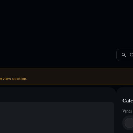
C
erview section.
Calc
Vendi