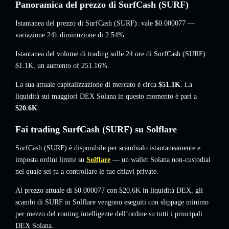
Panoramica del prezzo di SurfCash (SURF)
Istantanea del prezzo di SurfCash (SURF): vale
$0.000077
—
variazione 24h diminuzione di 2.54%
.
Istantanea del volume di trading sulle 24 ore di SurfCash (SURF):
$1.1K
,
un aumento of 251.16%
.
La sua attuale capitalizzazione di mercato è circa
$51.1K
. La
liquidità sui maggiori DEX Solana in questo momento è pari a
$20.6K
.
Fai trading SurfCash (SURF) su Solflare
SurfCash (SURF) è disponibile per scambialo istantaneamente e
imposta ordini limite su
Solflare
— un wallet Solana non-custodial
nel quale sei tu a controllare le tue chiavi private.
Al prezzo attuale di $0.000077 con $20.6K in liquidità DEX, gli
scambi di SURF in Solflare vengono eseguiti con slippage minimo
per mezzo del routing intelligente dell’ordine su tutti i principali
DEX Solana.