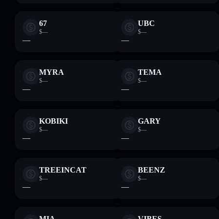
67
UBC
$—
$—
—
—
MYRA
TEMA
$—
$—
—
—
KOBIKI
GARY
$—
$—
—
—
TREEINCAT
BEENZ
$—
$—
—
—
MIA
VIBES