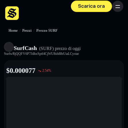
Scarica ora
Menu
Home
/
Prezzi
/
Prezzo SURF
SurfCash
(SURF)
prezzo di oggi
SurfwRjQQFV6P7JdhxSptf4CjWU8sb88rUiaLCystar
$
0.000077
2.54
%