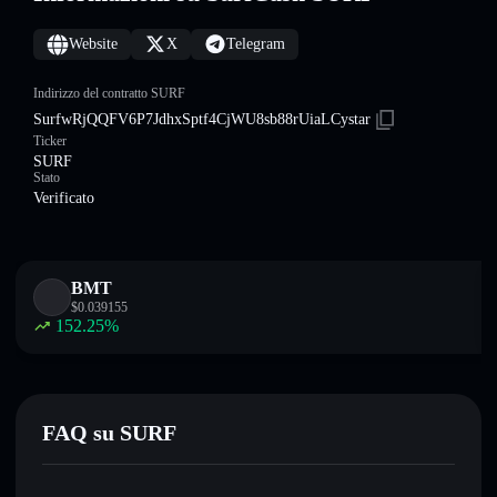
Website
X
Telegram
Indirizzo del contratto SURF
SurfwRjQQFV6P7JdhxSptf4CjWU8sb88rUiaLCystar
Ticker
SURF
Stato
Verificato
BMT
$
0.039155
152.25
%
FAQ su SURF