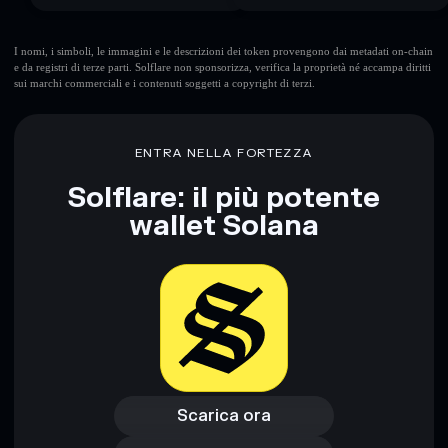
I nomi, i simboli, le immagini e le descrizioni dei token provengono dai metadati on-chain
e da registri di terze parti. Solflare non sponsorizza, verifica la proprietà né accampa diritti
sui marchi commerciali e i contenuti soggetti a copyright di terzi.
ENTRA NELLA FORTEZZA
Solflare: il più potente
wallet Solana
Scarica ora
Accedi al wallet
Scarica ora