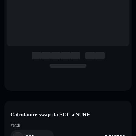
English
Deutsch
Italiano
Português
Español
Calcolatore swap da SOL a SURF
Vendi