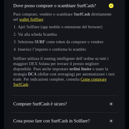
Dove posso comprare o scambiare SurfCash?
Puoi comprare, vendere o scambiare
SurfCash
direttamente
nel
wallet Solflare
:
Apri Solflare (app mobile o estensione del browser)
Vai alla scheda Scambia
Seleziona
SURF
come token da comprare o vendere
Inserisci l’importo e conferma lo scambio
Solflare utilizza il routing intelligente dell’ordine su tutti i
maggiori DEX Solana per trovare il prezzo migliore
disponibile. Puoi anche impostare
ordini limite
o usare la
strategia
DCA
(dollar-cost averaging) per automatizzare i tuoi
trade. Per indicazioni complete, consulta
Come comprare
SurfCash
.
Comprare SurfCash è sicuro?
SurfCash
token verificato
Cosa posso fare con SurfCash in Solflare?