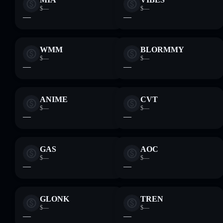
$—
$—
—
—
WMM
BLORMMY
$—
$—
—
—
ANIME
CVT
$—
$—
—
—
GAS
AOC
$—
$—
—
—
GLONK
TREN
$—
$—
—
—