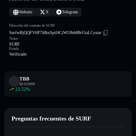
Website
X
Telegram
Dirección del contrato de SURF
SurfwRjQQFV6P7JdhxSptf4CjWU8sb88rUiaLCystar
Ticker
SURF
Estado
Verificado
TBB
$
0.016999
23.52
%
Preguntas frecuentes de SURF