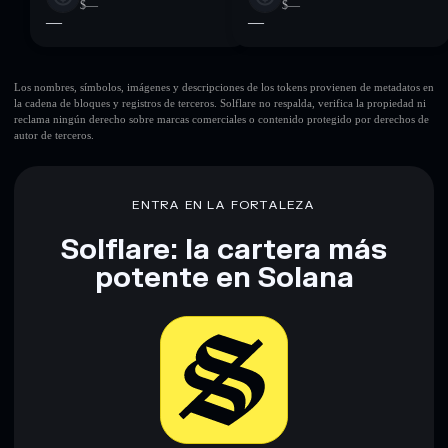
$—
$—
—
—
Los nombres, símbolos, imágenes y descripciones de los tokens provienen de metadatos en
la cadena de bloques y registros de terceros. Solflare no respalda, verifica la propiedad ni
reclama ningún derecho sobre marcas comerciales o contenido protegido por derechos de
autor de terceros.
ENTRA EN LA FORTALEZA
Solflare: la cartera más
potente en Solana
Descargar ahora