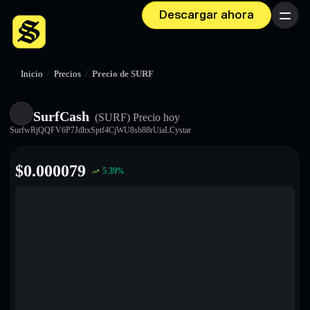
Descargar ahora
Menú
Inicio
/
Precios
/
Precio de SURF
SurfCash
(SURF)
Precio hoy
SurfwRjQQFV6P7JdhxSptf4CjWU8sb88rUiaLCystar
$
0.000079
5.39
%