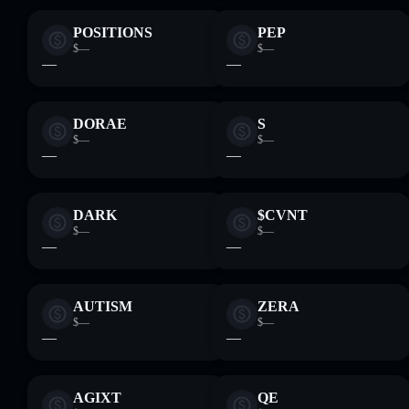
POSITIONS
PEP
$—
$—
—
—
DORAE
S
$—
$—
—
—
DARK
$CVNT
$—
$—
—
—
AUTISM
ZERA
$—
$—
—
—
AGIXT
QE