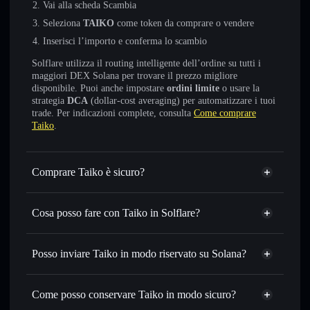
Vai alla scheda Scambia
Seleziona
TAIKO
come token da comprare o vendere
Inserisci l’importo e conferma lo scambio
Solflare utilizza il routing intelligente dell’ordine su tutti i
maggiori DEX Solana per trovare il prezzo migliore
disponibile. Puoi anche impostare
ordini limite
o usare la
strategia
DCA
(dollar-cost averaging) per automatizzare i tuoi
trade. Per indicazioni complete, consulta
Come comprare
Taiko
.
Comprare Taiko è sicuro?
Taiko
non è verificato
Cosa posso fare con Taiko in Solflare?
Taiko
wallet Solflare
Scambiare istantaneamente
— scambia TAIKO in SOL,
Posso inviare Taiko in modo riservato su Solana?
USDC o in migliaia di altri token Solana al prezzo migliore
Aggregatore di privacy
con il routing intelligente dell’ordine
Come posso conservare Taiko in modo sicuro?
Impostare ordini limite
— automatizza i tuoi trade al
prezzo desiderato di TAIKO