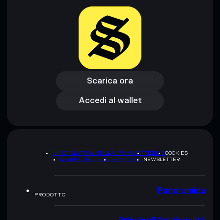
Informati sempre autonomamente. Dati forniti da
rugcheck.xyz.
Scarica ora
Accedi al wallet
Scarica ora
Accedi al wallet
INFORMATIVA SULLA PRIVACY
TERMS
COOKIES
MAPPA DEL SITO
BRAND KIT
NEWSLETTER
Panoramica
PRODOTTO