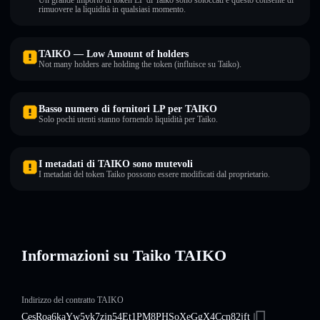
Un grande importo di token LP di Taiko sono sbloccati e questo consente di
rimuovere la liquidità in qualsiasi momento.
TAIKO — Low Amount of holders
Not many holders are holding the token (influisce su Taiko).
Basso numero di fornitori LP per TAIKO
Solo pochi utenti stanno fornendo liquidità per Taiko.
I metadati di TAIKO sono mutevoli
I metadati del token Taiko possono essere modificati dal proprietario.
Informazioni su Taiko TAIKO
Indirizzo del contratto TAIKO
CesRoa6kaYw5vk7zjn54Et1PM8PHSoXeGgX4Ccn82jft