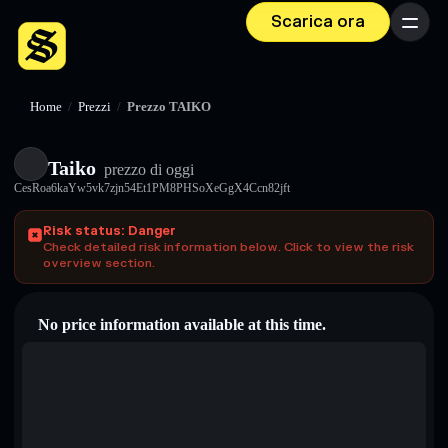
Scarica ora
Menu
Home
/
Prezzi
/
Prezzo TAIKO
Taiko
prezzo di oggi
CesRoa6kaYw5vk7zjn54Et1PM8PHSoXeGgX4Ccn82jft
Risk status: Danger
Check detailed risk information below. Click to view the risk
overview section.
No price information available at this time.