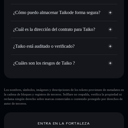
agregador de privacidad
de órdenes inteligente para el mejor precio disponible
¿Cómo puedo almacenar Taikode forma segura?
Establecer órdenes límite
: automatizar las operaciones en
tu precio objetivo para TAIKO
Taiko
cartera
Utilizar DCA
: promedio de coste en dólares en TAIKO a
sin custodia
Solflare
¿Cuál es la dirección del contrato para Taiko?
lo largo del tiempo
Enviar de forma privada
: transferir TAIKO sin vincular
Taiko
públicamente las carteras usando el agregador de privacidad
CesRoa6kaYw5vk7zjn54Et1PM8PHSoXeGgX4Ccn82jft
Solflare
¿Taiko está auditado o verificado?
agregador de privacidad
integrado de Solflare
Taiko
Taiko
no está verificado actualmente
Hacer un seguimiento en tiempo real
: monitorizar el
TAIKO
cartera Solflare
precio, volumen, capitalización de mercado y liquidez de
¿Cuáles son los riesgos de Taiko ?
TAIKO
Holdear de forma segura
: almacenar TAIKO en una
Principales riesgos para Taiko:
cartera sin custodia donde tú controla tus claves privadas
gran parte de la
Los nombres, símbolos, imágenes y descripciones de los tokens provienen de metadatos en
la cadena de bloques y registros de terceros. Solflare no respalda, verifica la propiedad ni
liquidez está desbloqueada
Taiko
reclama ningún derecho sobre marcas comerciales o contenido protegido por derechos de
pocos
autor de terceros.
holders
Taiko
pocos proveedores de LP
Taiko
Taiko
modificables
ENTRA EN LA FORTALEZA