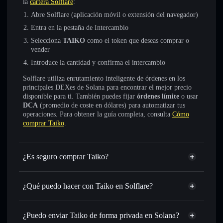
la
cartera Solflare
:
Abre Solflare (aplicación móvil o extensión del navegador)
Entra en la pestaña de Intercambio
Selecciona
TAIKO
como el token que deseas comprar o
vender
Introduce la cantidad y confirma el intercambio
Solflare utiliza enrutamiento inteligente de órdenes en los
principales DEXes de Solana para encontrar el mejor precio
disponible para ti. También puedes fijar
órdenes límite
o usar
DCA
(promedio de coste en dólares) para automatizar tus
operaciones. Para obtener la guía completa, consulta
Cómo
comprar Taiko
.
¿Es seguro comprar Taiko?
Taiko
no está verificado
¿Qué puedo hacer con Taiko en Solflare?
Taiko
cartera de Solflare
Intercambiar al instante
: operar con TAIKO para SOL,
¿Puedo enviar Taiko de forma privada en Solana?
USDC o miles de otros tokens de Solana con enrutamiento