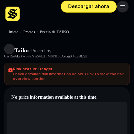
Descargar ahora
Menú
Inicio
/
Precios
/
Precio de TAIKO
Taiko
Precio hoy
CesRoa6kaYw5vk7zjn54Et1PM8PHSoXeGgX4Ccn82jft
Risk status: Danger
Check detailed risk information below. Click to view the risk
overview section.
No price information available at this time.