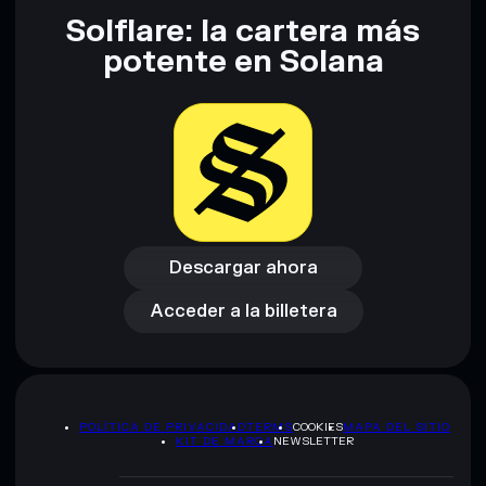
Solflare: la cartera más
Descargo de responsabilidad: Esta información tiene
potente en Solana
únicamente fines educativos y no constituye asesoramiento
financiero. Investiga siempre por tu cuenta. Datos
proporcionados por rugcheck.xyz.
Descargar ahora
Acceder a la billetera
Descargar ahora
Acceder a la billetera
POLÍTICA DE PRIVACIDAD
TERMS
COOKIES
MAPA DEL SITIO
KIT DE MARCA
NEWSLETTER